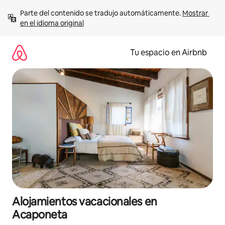
Ir
Parte del contenido se tradujo automáticamente. 
Mostrar 
al
en el idioma original
contenido
Tu espacio en Airbnb
Alojamientos vacacionales en
Acaponeta