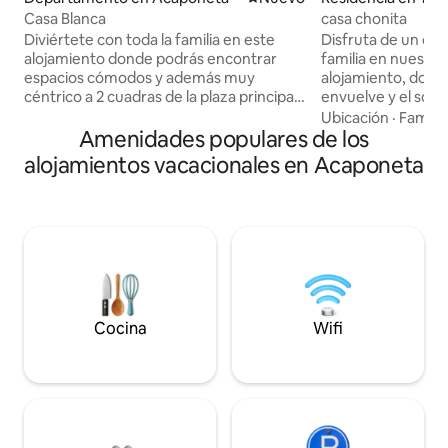
Casa Blanca
casa chonita
Diviértete con toda la familia en este
Disfruta de un es
alojamiento donde podrás encontrar
familia en nuestr
espacios cómodos y además muy
alojamiento, donde
céntrico a 2 cuadras de la plaza principal,
envuelve y el soni
a una cuadra del teatro, iglesia de
invita a relajarte.
Ubicación
·
Familia
nuestra señora de la Asunción,
Amenidades populares de los
piscina privada y 
farmacias, Oxxo y demás. Contamos
inolvidables en un
alojamientos vacacionales en Acaponeta
con un área de terraza
confort.
Cocina
Wifi