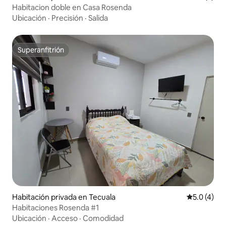
Habitacion doble en Casa Rosenda
Ubicación
·
Precisión
·
Salida
Superanfitrión
Superanfitrión
Habitación privada en Tecuala
Calificació
5.0 (4)
Habitaciones Rosenda #1
Ubicación
·
Acceso
·
Comodidad