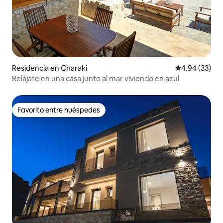
Residencia en Charaki
Calificación p
4.94 (33)
Relájate en una casa junto al mar viviendo en azul
Favorito entre huéspedes
Favorito entre huéspedes