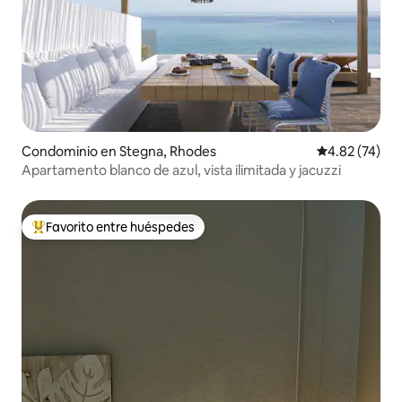
Condominio en Stegna, Rhodes
Calificación 
4.82 (74)
Apartamento blanco de azul, vista ilimitada y jacuzzi
Favorito entre huéspedes
De los mejores en Favorito entre huéspedes