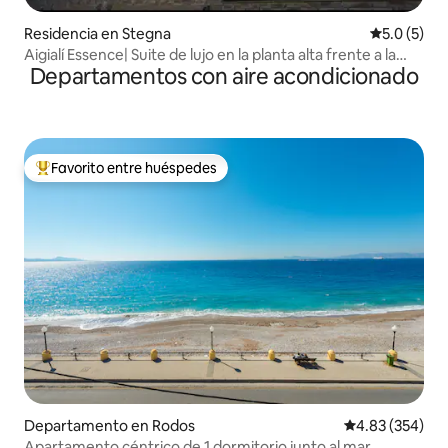
Residencia en Stegna
Calificació
5.0 (5)
Aigialí Essence| Suite de lujo en la planta alta frente a la
Departamentos con aire acondicionado
playa
Favorito entre huéspedes
De los mejores en Favorito entre huéspedes
Departamento en Rodos
Calificación pr
4.83 (354)
Apartamento céntrico de 1 dormitorio junto al mar