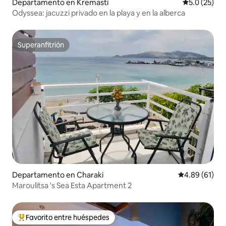
Departamento en Kremasti
Calificación
5.0 (25)
Odyssea: jacuzzi privado en la playa y en la alberca
Superanfitrión
Superanfitrión
Departamento en Charaki
Calificación 
4.89 (61)
Maroulitsa 's Sea Esta Apartment 2
Favorito entre huéspedes
De los mejores en Favorito entre huéspedes