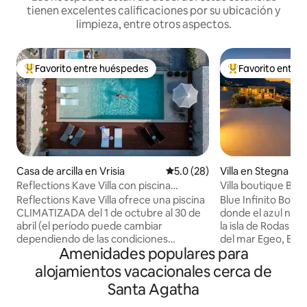
tienen excelentes calificaciones por su ubicación y
limpieza, entre otros aspectos.
Favorito entre huéspedes
Favorito entre
De los mejores en Favorito entre huéspedes
De los mejores en
Casa de arcilla en Vrisia
Calificación promedio: 5.0 de 
5.0 (28)
Villa en Stegna
Reflections Kave Villa con piscina
Villa boutique Blue
climatizada
infinita
Reflections Kave Villa ofrece una piscina
Blue Infinito Bouti
CLIMATIZADA del 1 de octubre al 30 de
donde el azul nunca term
abril (el período puede cambiar
la isla de Rodas y 
dependiendo de las condiciones
del mar Egeo, Blue 
Amenidades populares para
climáticas). Sin cargos adicionales por
ofrece una experi
este servicio. Reflections Kave Villa
relajación y una b
alojamientos vacacionales cerca de
ofrece una experiencia de spa con el uso
Ubicado justo al l
Santa Agatha
del jacuzzi climatizado y el área de spa
Blue, ofrece acces
con la sauna. Sin cargos adicionales por
vistas ininterrump