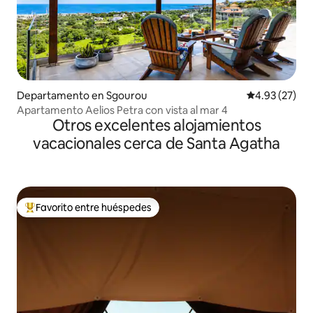
Departamento en Sgourou
Calificación 
4.93 (27)
Apartamento Aelios Petra con vista al mar 4
Otros excelentes alojamientos
vacacionales cerca de Santa Agatha
Favorito entre huéspedes
De los mejores en Favorito entre huéspedes