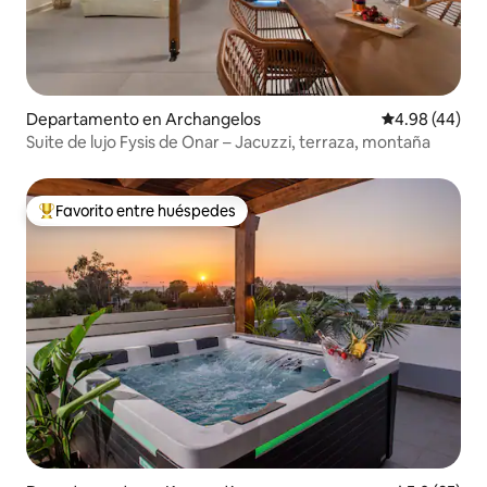
Departamento en Archangelos
Calificación p
4.98 (44)
Suite de lujo Fysis de Onar – Jacuzzi, terraza, montaña
Favorito entre huéspedes
De los mejores en Favorito entre huéspedes