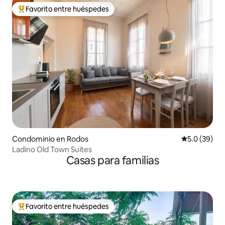
Favorito entre huéspedes
De los mejores en Favorito entre huéspedes
Condominio en Rodos
Calificación
5.0 (39)
Ladino Old Town Suites
Casas para familias
Favorito entre huéspedes
De los mejores en Favorito entre huéspedes