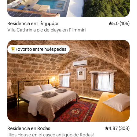
Residencia en Πλημμύρι
Calificación 
5.0 (105)
Villa Cathrin a pie de playa en Plimmiri
Favorito entre huéspedes
De los mejores en Favorito entre huéspedes
Residencia en Rodas
Calificación pr
4.87 (308)
¡Ilios House en el casco antiguo de Rodas!