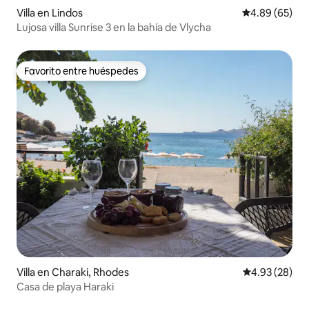
Villa en Lindos
Calificación p
4.89 (65)
Lujosa villa Sunrise 3 en la bahía de Vlycha
Favorito entre huéspedes
Favorito entre huéspedes
Villa en Charaki, Rhodes
Calificación p
4.93 (28)
Casa de playa Haraki