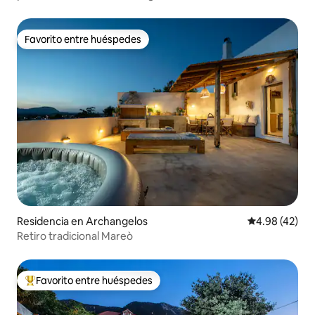
Favorito entre huéspedes
Favorito entre huéspedes
Residencia en Archangelos
Calificación 
4.98 (42)
Retiro tradicional Mareò
Favorito entre huéspedes
De los mejores en Favorito entre huéspedes