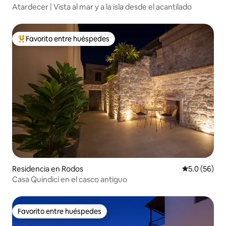
Atardecer | Vista al mar y a la isla desde el acantilado
Favorito entre huéspedes
De los mejores en Favorito entre huéspedes
Residencia en Rodos
Calificación
5.0 (56)
Casa Quindici en el casco antiguo
Favorito entre huéspedes
Favorito entre huéspedes