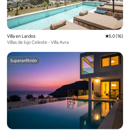
Villa en Lardos
Calificación
5.0 (16)
Villas de lujo Celeste - Villa Avra
Superanfitrión
Superanfitrión