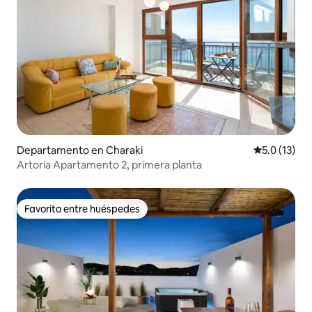
Departamento en Charaki
Calificación
5.0 (13)
Artoria Apartamento 2, primera planta
Favorito entre huéspedes
Favorito entre huéspedes