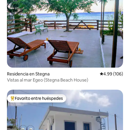
Residencia en Stegna
Calificación pr
4.99 (106)
Vistas al mar Egeo (Stegna Beach House)
Favorito entre huéspedes
De los mejores en Favorito entre huéspedes