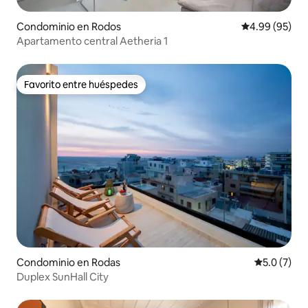
Condominio en Rodos
Calificación p
4.99 (95)
Apartamento central Aetheria 1
Favorito entre huéspedes
Favorito entre huéspedes
Condominio en Rodas
Calificació
5.0 (7)
Duplex SunHall City