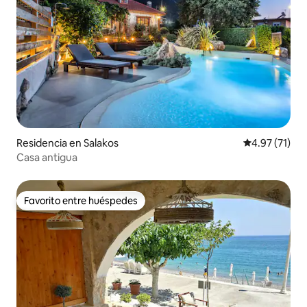
Residencia en Salakos
Calificación 
4.97 (71)
Casa antigua
Favorito entre huéspedes
Favorito entre huéspedes