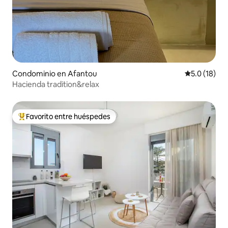
Condominio en Afantou
Calificación
5.0 (18)
Hacienda tradition&relax
Favorito entre huéspedes
De los mejores en Favorito entre huéspedes