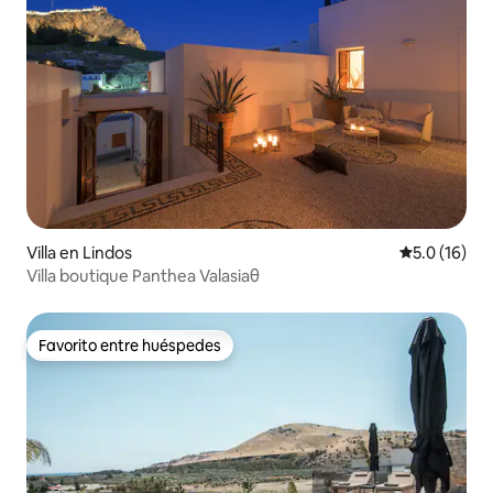
Villa en Lindos
Calificación
5.0 (16)
Villa boutique Panthea Valasiaθ
Favorito entre huéspedes
Favorito entre huéspedes