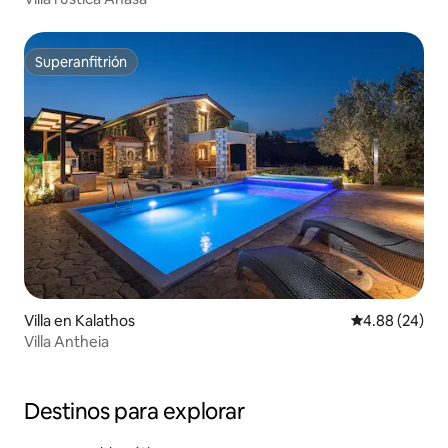
Superanfitrión
Superanfitrión
Villa en Kalathos
Calificación p
4.88 (24)
Villa Antheia
Destinos para explorar