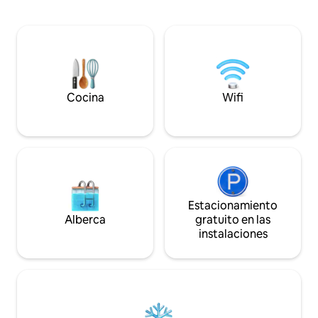
este servicio. Reflections Kave Villa
horizonte se funde
ofrece dos bicicletas eléctricas para
impresionante albe
descubrir las montañas y la naturaleza
con el azul infinit
de los alrededores. Sin cargos
sensación única de
adicionales por este servicio. Reflections
En el interior, la vi
Kave Villa es una propiedad residencial
huéspedes con un
moderna que destaca una hermosa
materiales natura
Cocina
Wifi
combinación de lujo y funcionalidad
inspiran armonía.
creando un espacio vital inspirador. Esta
amplias habitacio
villa eco tiene un techo de jardín plano
baños, una cocina
que hace que el ambiente sea acogedor
y una luminosa sa
e íntimo. El uso de vidrio extenso crea
con vistas al mar y a
una experiencia de vida interior y
Wi-Fi de alta veloci
exterior perfecta. El área al aire libre
estacionamiento pr
incluye una piscina con una cascada y
acondicionado gar
Estacionamiento
tumbonas sumergidas, una bañera de
cómoda y sin preocupa
Alberca
gratuito en las
hidromasaje y varias áreas de estar con
libre, los huésped
instalaciones
cómodos muebles de exterior. La casa
espectacular alberc
está rodeada de paredes de piedra y
privado y un elega
tiene un jardín con varias plantas y flores.
libre con una coci
El diseño general es contemporáneo y
equipada. Los có
elegante, lo que lo convierte en un
descanso y una zo
espacio atractivo y acogedor. Una sala
exterior crean el