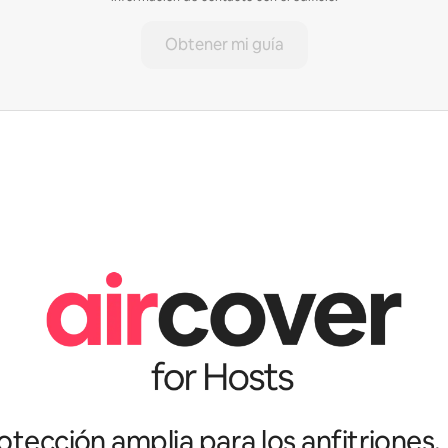
Obtener mi guía
tección amplia para los anfitriones.