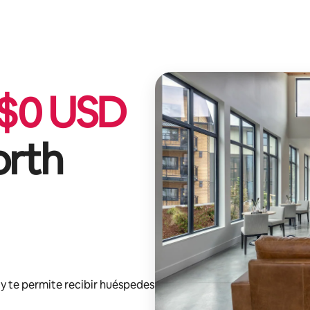
$
0
USD
orth
y te permite recibir huéspedes