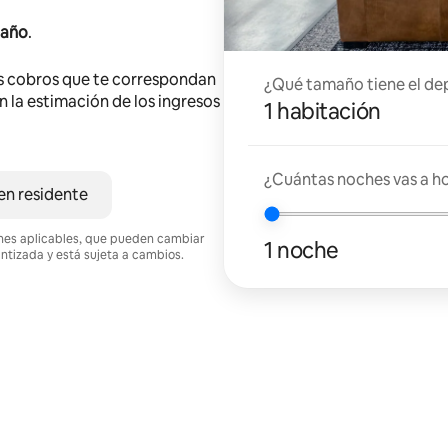
 año
.
s cobros que te correspondan
¿Qué tamaño tiene el de
en la estimación de los ingresos
1 habitación
¿Cuántas noches vas a h
en residente
ciones aplicables, que pueden cambiar
1 noche
antizada y está sujeta a cambios.