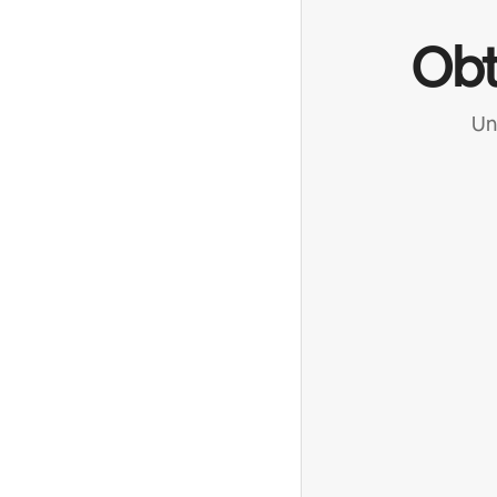
Obt
Un