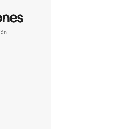
ones
ión