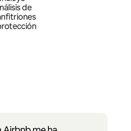
álisis de
nfitriones
 protección
 Airbnb me ha