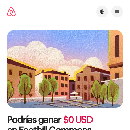
Ir
al
contenido
Podrías ganar
$
0
USD