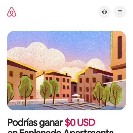
Ir
al
contenido
Podrías ganar
$
0
USD