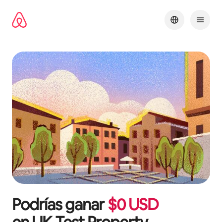
Ir
al
contenido
Podrías ganar
$
0
USD