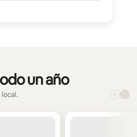
todo un año
local.
_