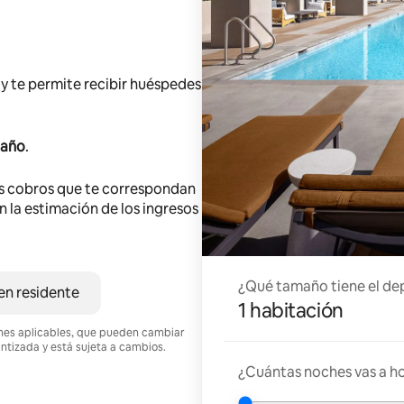
y te permite recibir huéspedes
 año
.
s cobros que te correspondan
en la estimación de los ingresos
¿Qué tamaño tiene el de
en residente
1 habitación
ciones aplicables, que pueden cambiar
antizada y está sujeta a cambios.
¿Cuántas noches vas a h