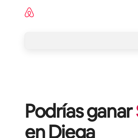
Ir
al
contenido
Podrías ganar
en
Diega