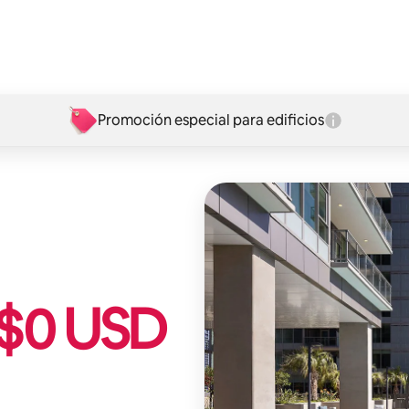
Promoción especial para edificios
$
0
USD