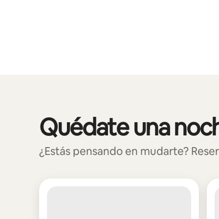
Podrías ganar $805 al mes
Quédate una noche
Mostrando 0 de 0 elementos
¿Estás pensando en mudarte? Reserva