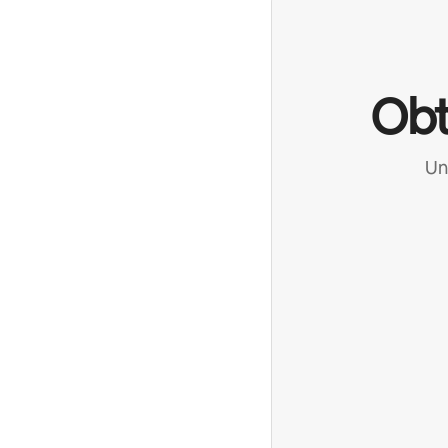
Obt
Un