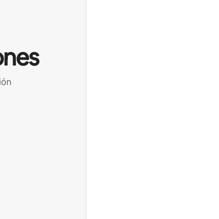
ones
ión