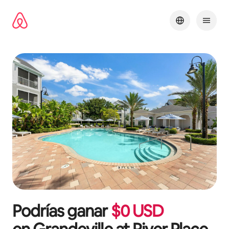
Ir
al
contenido
Podrías ganar
$
0
USD