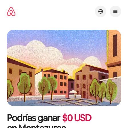
Ir
al
contenido
Podrías ganar
$
0
USD