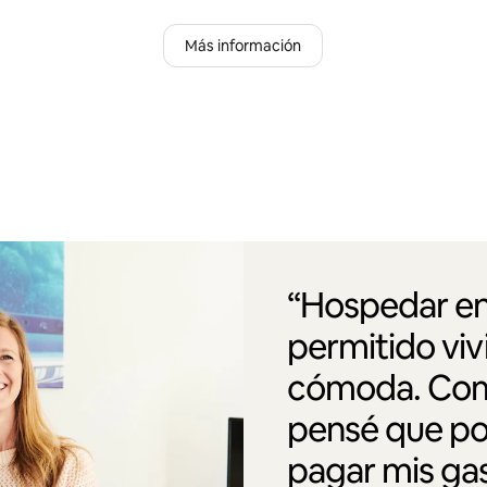
Más información
“Hospedar en
permitido vi
cómoda. Como
pensé que po
pagar mis gas