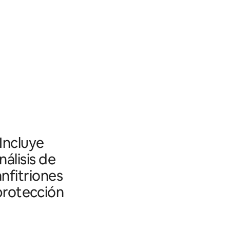
 Incluye
álisis de
nfitriones
 protección