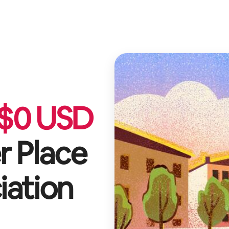
$
0
USD
 Place
iation