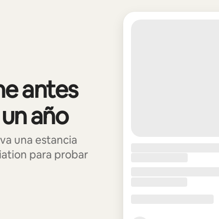
e antes
 un año
va una estancia
ation para probar