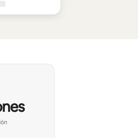
ones
ión