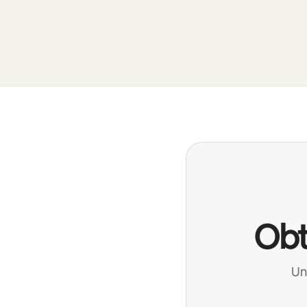
Obt
Un