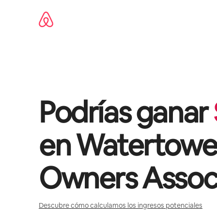
Ir
al
contenido
Podrías ganar
en
Watertower
Owners Assoc
Descubre cómo calculamos los ingresos potenciales