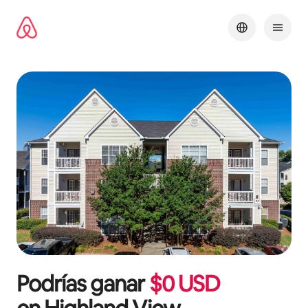
Ir
al
contenido
Podrías ganar
$
0
USD