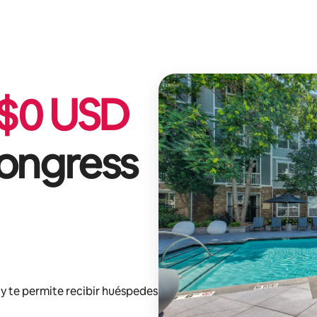
$
0
USD
ongress
y te permite recibir huéspedes