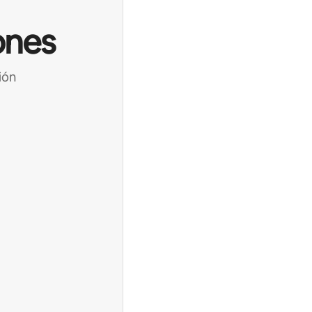
ones
ión