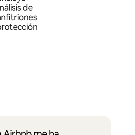
álisis de
nfitriones
 protección
 Airbnb me ha