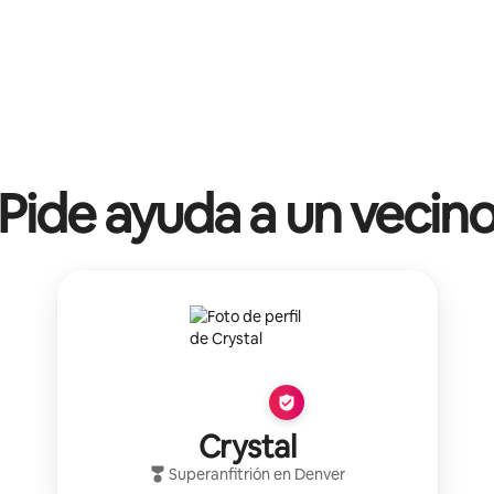
Pide ayuda a un vecin
Crystal
Superanfitrión
en
Denver