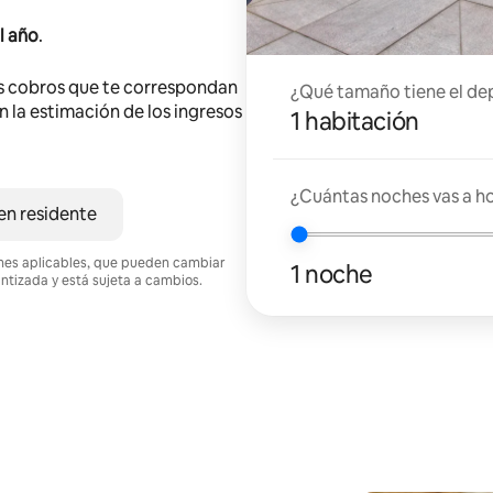
l año
.
s cobros que te correspondan
¿Qué tamaño tiene el de
en la estimación de los ingresos
1 habitación
¿Cuántas noches vas a h
en residente
ciones aplicables, que pueden cambiar
1 noche
antizada y está sujeta a cambios.