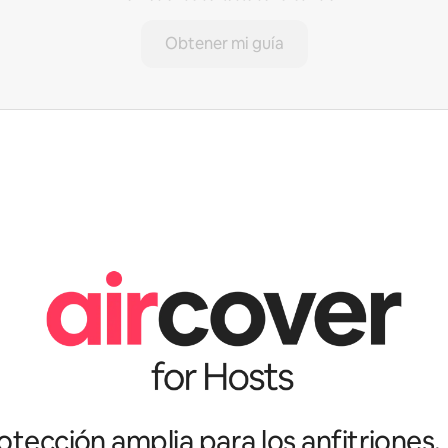
Obtener mi guía
tección amplia para los anfitriones.