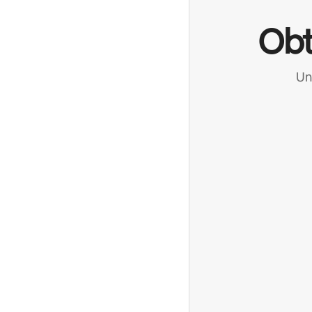
Obt
Un