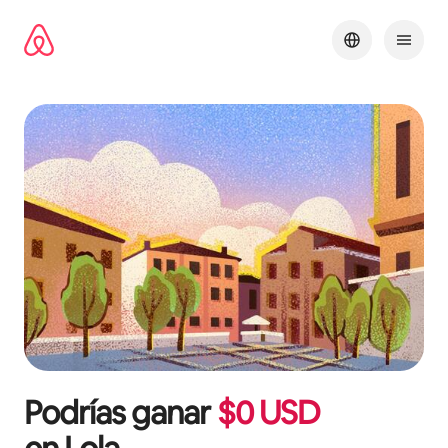
Ir
al
contenido
Podrías ganar
$
0
USD