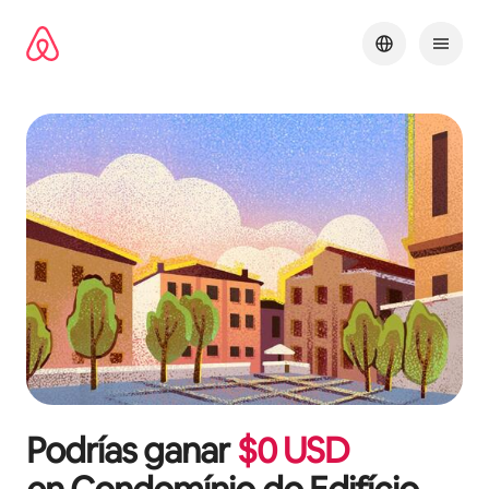
Ir
al
contenido
Podrías ganar
$
0
USD