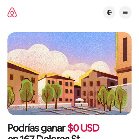
Ir
al
contenido
Podrías ganar
$
0
USD