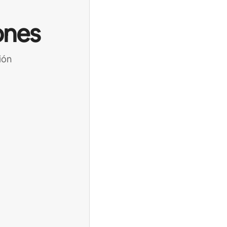
ones
ión