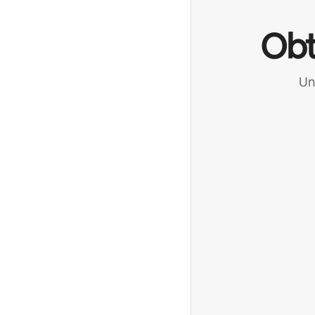
Obt
Un