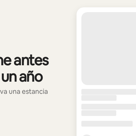
e antes
 un año
va una estancia