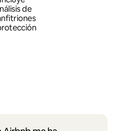
álisis de
nfitriones
 protección