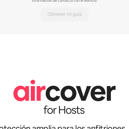
información de contacto con el edificio.
Obtener mi guía
tección amplia para los anfitriones.