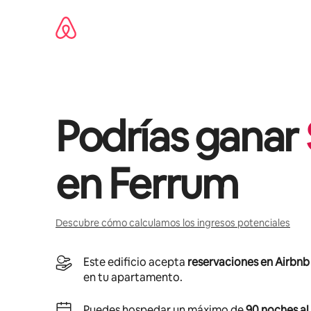
Ir
al
contenido
Podrías ganar
en
Ferrum
Descubre cómo calculamos los ingresos potenciales
Este edificio acepta
reservaciones en Airbnb
en tu apartamento.
Puedes hospedar un máximo de
90 noches al