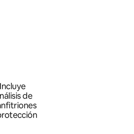
 Incluye
álisis de
nfitriones
 protección