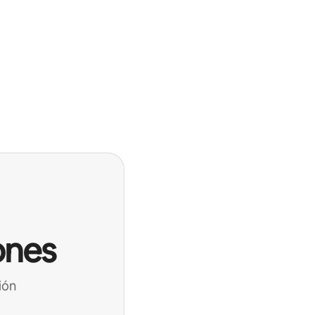
ones
ión