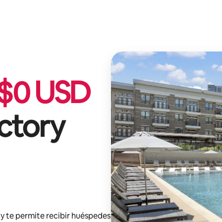
$
0
USD
ctory
y te permite recibir huéspedes