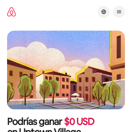
Ir
al
contenido
Podrías ganar
$
0
USD