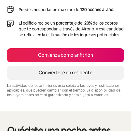
Puedes hospedar un máximo de
120 noches al año
.
El edificio recibe un
porcentaje del 20%
de los cobros
que te correspondan a través de Airbnb, y esa cantidad
se refleja en la estimación de los ingresos potenciales.
Comienza como anfitrión
Conviértete en residente
La actividad de los anfitriones está sujeta a las leyes y restricciones
aplicables, que pueden cambiar con el tiempo. La disponibilidad de
los alojamientos no está garantizada y está sujeta a cambios.
Podrías ganar $596 al mes
Quédate una noche antes
Mostrando 0 de 0 elementos