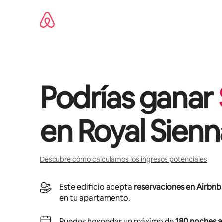
Ir
al
contenido
Podrías ganar
en
Royal Sienn
Descubre cómo calculamos los ingresos potenciales
Este edificio acepta
reservaciones en Airbnb
en tu apartamento.
Puedes hospedar un máximo de
180 noches a