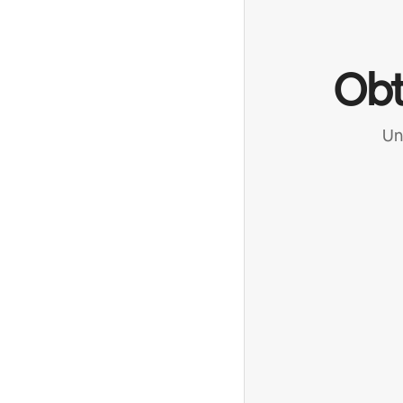
Obt
Un