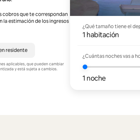
s cobros que te correspondan
en la estimación de los ingresos
¿Qué tamaño tiene el de
1 habitación
en residente
¿Cuántas noches vas a h
ciones aplicables, que pueden cambiar
antizada y está sujeta a cambios.
1 noche