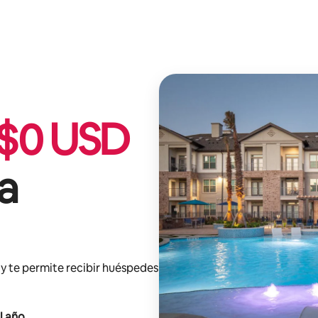
$
0
USD
a
y te permite recibir huéspedes
l año
.