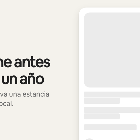
e antes
 un año
va una estancia
ocal.