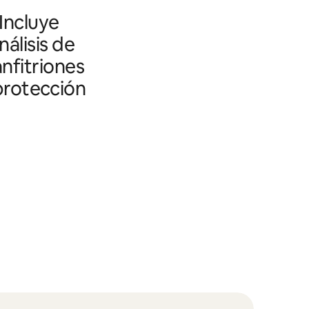
 Incluye
álisis de
nfitriones
 protección