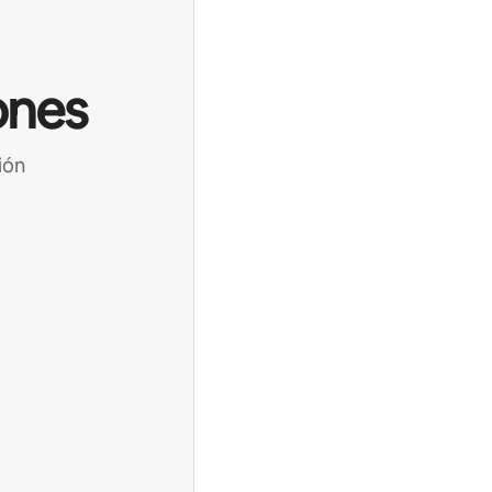
ones
ión