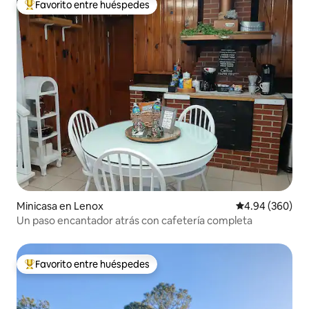
Favorito entre huéspedes
De los mejores en Favorito entre huéspedes
Minicasa en Lenox
Calificación pr
4.94 (360)
Un paso encantador atrás con cafetería completa
Favorito entre huéspedes
De los mejores en Favorito entre huéspedes