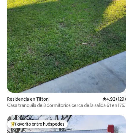
Residencia en Tifton
Calificación p
4.92 (129)
Casa tranquila de 3 dormitorios cerca de la salida 61 en I75.
Favorito entre huéspedes
De los mejores en Favorito entre huéspedes