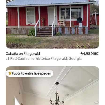
Cabaña en Fitzgerald
Calificación pr
4.98 (460)
Lil' Red Cabin en el histórico Fitzgerald, Georgia
Favorito entre huéspedes
De los mejores en Favorito entre huéspedes