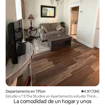
Departamento en Tifton
Calificación p
4.97 (134)
Estudio n.º 3 The Studios on Apartamento estudio Third-
La comodidad de un hogar y unos
Garden