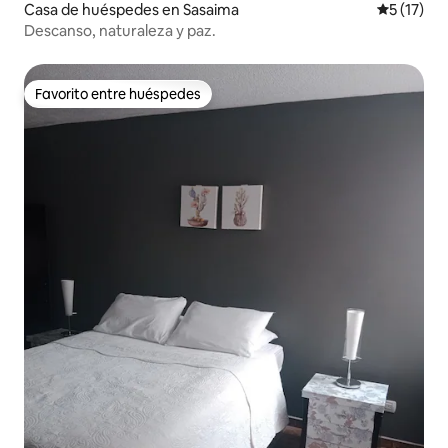
Casa de huéspedes en Sasaima
Calificaci
5 (17)
Descanso, naturaleza y paz.
Favorito entre huéspedes
Favorito entre huéspedes