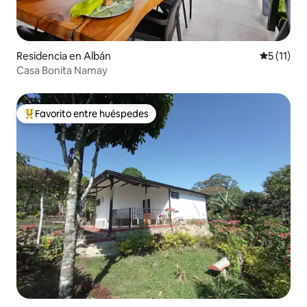
Residencia en Albán
Calificaci
5 (11)
Casa Bonita Namay
Favorito entre huéspedes
De los mejores en Favorito entre huéspedes