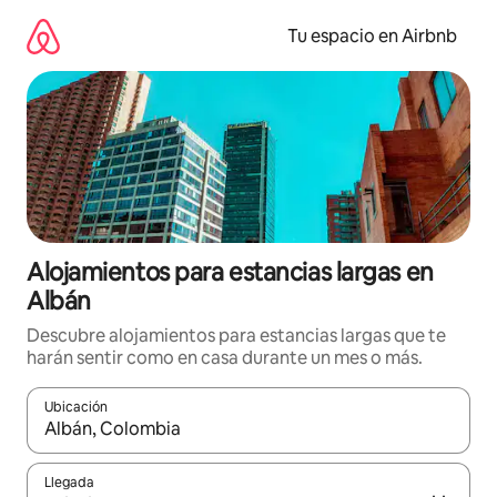
Ir
al
Tu espacio en Airbnb
contenido
Alojamientos para estancias largas en
Albán
Descubre alojamientos para estancias largas que te
harán sentir como en casa durante un mes o más.
Ubicación
Cuando los resultados estén disponibles, podrás navegar usando l
Llegada