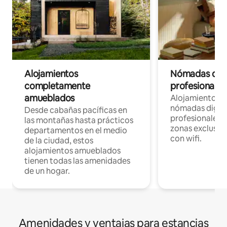
Alojamientos
Nómadas digit
completamente
profesionales 
amueblados
Alojamientos 
nómadas digita
Desde cabañas pacíficas en
profesionales d
las montañas hasta prácticos
zonas exclusiva
departamentos en el medio
con wifi.
de la ciudad, estos
alojamientos amueblados
tienen todas las amenidades
de un hogar.
Amenidades y ventajas para estancias