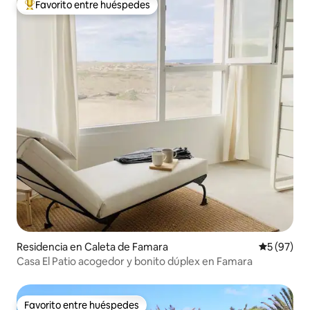
Favorito entre huéspedes
De los mejores en Favorito entre huéspedes
Residencia en Caleta de Famara
Calificaci
5 (97)
Casa El Patio acogedor y bonito dúplex en Famara
Favorito entre huéspedes