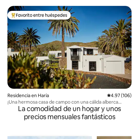
Favorito entre huéspedes
De los mejores en Favorito entre huéspedes
Residencia en Haría
Calificación pr
4.97 (106)
¡Una hermosa casa de campo con una cálida alberca
La comodidad de un hogar y unos
climatizada!
precios mensuales fantásticos