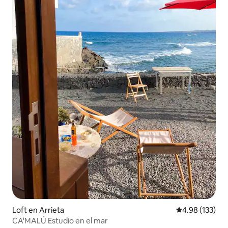
Loft en Arrieta
Calificación p
4.98 (133)
CA'MALÚ Estudio en el mar