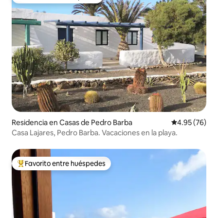
Favorito entre huéspedes
Residencia en Casas de Pedro Barba
Calificación p
4.95 (76)
Casa Lajares, Pedro Barba. Vacaciones en la playa.
Favorito entre huéspedes
De los mejores en Favorito entre huéspedes