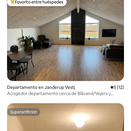
Favorito entre huéspedes
De los mejores en Favorito entre huéspedes
Departamento en Janderup Vestj
Calificaci
5 (12)
Acogedor departamento cerca de Blåvand/Vejers y
Henne
Superanfitrión
Superanfitrión