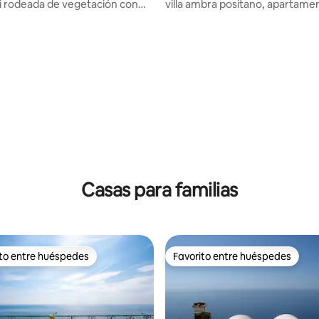
 rodeada de vegetación con
villa ambra positano, apartame
mar
4.98 de 5; 120 evaluaciones
Casas para familias
ito entre huéspedes
Favorito entre huéspedes
ejores en Favorito entre huéspedes
Favorito entre huéspedes