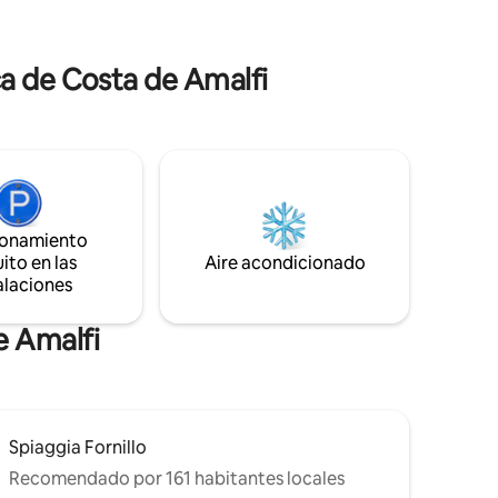
encuentra a pocos kilómetros de la playa,
 única. La
del centro y de todas las atracciones de
las costas de Sorrento y Amalfi.
a de Costa de Amalfi
ionamiento
ito en las
Aire acondicionado
alaciones
e Amalfi
Spiaggia Fornillo
Recomendado por 161 habitantes locales