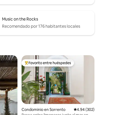
Music on the Rocks
Recomendado por 176 habitantes locales
Favorito entre huéspedes
De los mejores en Favorito entre huéspedes
iones
Condominio en Sorrento
Calificación promedio: 
4.94 (302)
Pasea entre limoneros junto al mar en