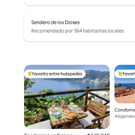
Sendero de los Dioses
Recomendado por 364 habitantes locales
Favorito entre huéspedes
Favor
De los mejores en Favorito entre huéspedes
De los m
Condomin
Alojamien
Amalfi