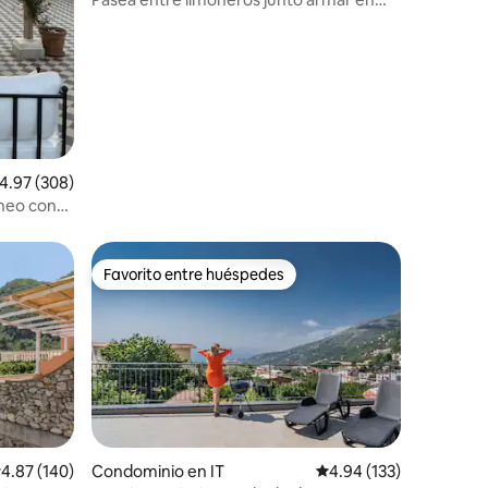
VillaTozzoliHouse
alificación promedio: 4.97 de 5; 308 evaluaciones
4.97 (308)
áneo con
Favorito entre huéspedes
Favorito entre huéspedes
iones
alificación promedio: 4.87 de 5; 140 evaluaciones
4.87 (140)
Condominio en IT
Calificación promedio: 
4.94 (133)