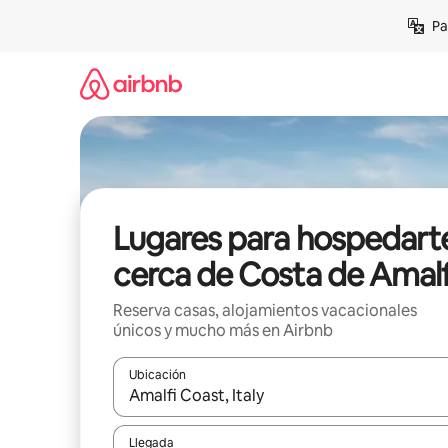
Ir
Pa
al
contenido
Lugares para hospedart
cerca de Costa de Amalf
Reserva casas, alojamientos vacacionales
únicos y mucho más en Airbnb
Ubicación
Cuando los resultados estén disponibles, podrás na
Llegada