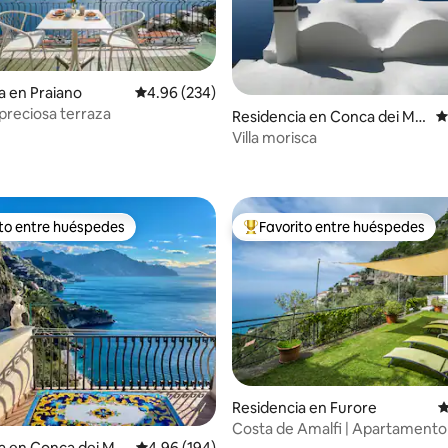
4.98 de 5; 185 evaluaciones
a en Praiano
Calificación promedio: 4.96 de 5; 234 evaluac
4.96 (234)
 preciosa terraza
Residencia en Conca dei Ma
C
rini
Villa morisca
ito entre huéspedes
Favorito entre huéspedes
ejores en Favorito entre huéspedes
De los mejores en Favorito ent
Residencia en Furore
C
Costa de Amalfi | Apartamento
vistas al mar
a en Conca dei Ma
Calificación promedio: 4.96 de 5; 194 evaluac
4.96 (194)