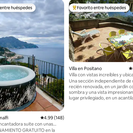
 entre huéspedes
Favorito entre huéspedes
 entre huéspedes
De los mejores en Favorito ent
4.94 de 5; 214 evaluaciones
Villa en Positano
Ca
Villa con vistas increíbles y ubic
tranquila.
Una sección independiente de u
recién renovada, en un jardín c
sombra y una vista impresionan
lugar privilegiado, en un acanti
rocoso en Positano, entre el mar
montañas y el campo, hace de 
un lugar especial. La casa está rodeada
malfi
Calificación promedio: 4.99 de 5; 148 evaluac
4.99 (148)
de plantas y árboles, cerca del
Encantadora suite con unas
la ciudad y al mismo tiempo re
pectaculares
AMIENTO GRATUITO en la
tranquila. Hay 200 pasos para a