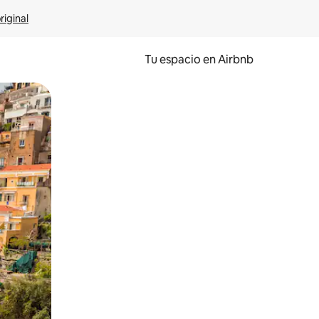
riginal
Tu espacio en Airbnb
ien tocando y deslizando la pantalla.