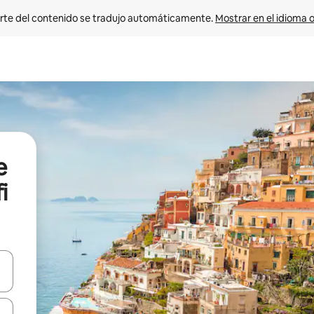
rte del contenido se tradujo automáticamente. 
Mostrar en el idioma o
e
i
vegar usando las teclas de las flechas hacia arriba y hacia abajo, o b