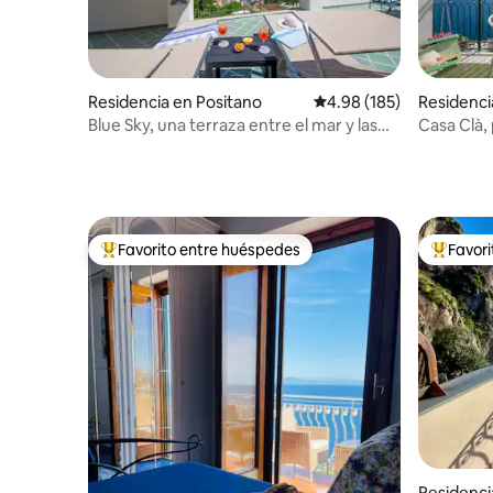
Residencia en Positano
Calificación promedio: 
4.98 (185)
Residenci
Blue Sky, una terraza entre el mar y las
Casa Clà,
montañas
Favorito entre huéspedes
Favor
De los mejores en Favorito entre huéspedes
De los m
Residenci