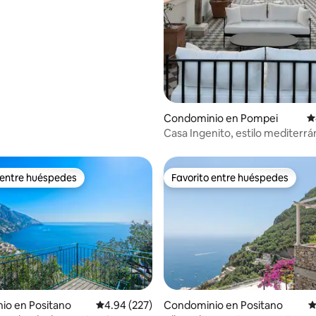
4.95 de 5; 141 evaluaciones
Condominio en Pompei
C
Casa Ingenito, estilo mediterr
azotea
 entre huéspedes
Favorito entre huéspedes
 entre huéspedes
Favorito entre huéspedes
io en Positano
Calificación promedio: 4.94 de 5; 227 evaluac
4.94 (227)
Condominio en Positano
C