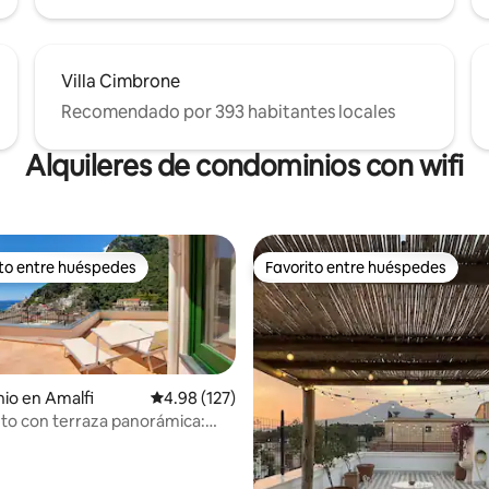
Villa Cimbrone
Recomendado por 393 habitantes locales
Alquileres de condominios con wifi
ito entre huéspedes
Favorito entre huéspedes
ejores en Favorito entre huéspedes
Favorito entre huéspedes
io en Amalfi
Calificación promedio: 4.98 de 5; 127 evaluac
4.98 (127)
to con terraza panorámica: