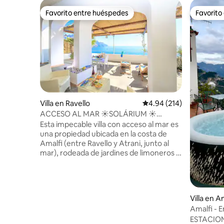
Favorito entre huéspedes
Favorito
Favorito entre huéspedes
Favorito
Villa en Ravello
Calificación promedio: 
4.94 (214)
ACCESO AL MAR ☀️SOLÁRIUM ☀️
APARCAMIENTO ☀️ RAVELLO JUNTO AL
Esta impecable villa con acceso al mar es
MAR
una propiedad ubicada en la costa de
Amalfi (entre Ravello y Atrani, junto al
mar), rodeada de jardines de limoneros y
naranjos, con un amplio solárium y
acceso directo al mar. Tiene capacidad
para 3 huéspedes. Hay estacionamiento
disponible con cargo adicional. El precio
Villa en A
del alquiler incluye: electricidad, ropa de
Amalfi - 
cama, toallas, Wi-Fi y aire acondicionado.
vistas es
ESTACION
Equipo ★ de limpieza capacitado en