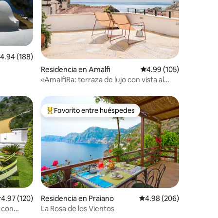
iones
alificación promedio: 4.94 de 5; 188 evaluaciones
4.94 (188)
Residencia en Amalfi
Calificación promedio: 
4.99 (105)
«AmalfiRa: terraza de lujo con vista al
mar»
Favorito entre huéspedes
re huéspedes
De los mejores en Favorito entre huéspedes
alificación promedio: 4.97 de 5; 120 evaluaciones
4.97 (120)
Residencia en Praiano
Calificación promedio: 
4.98 (206)
 con
La Rosa de los Vientos
iones