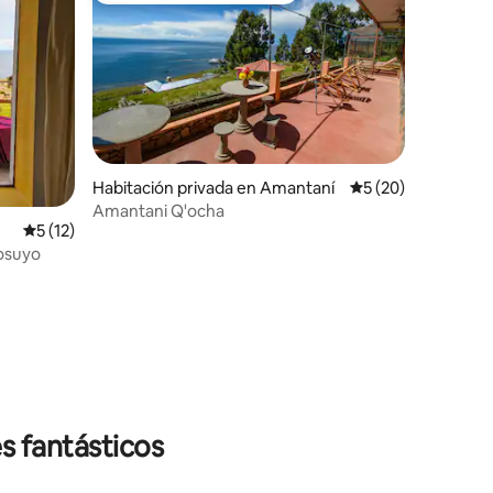
iones
Habitación privada en Amantaní
Calificación promed
5 (20)
Amantani Q'ocha
Calificación promedio: 5 de 5; 12 evaluaciones
5 (12)
osuyo
s fantásticos