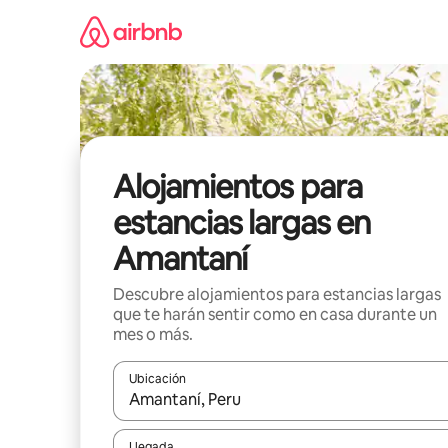
Ir
al
contenido
Alojamientos para
estancias largas en
Amantaní
Descubre alojamientos para estancias largas
que te harán sentir como en casa durante un
mes o más.
Ubicación
Cuando los resultados estén disponibles, podrás na
Llegada