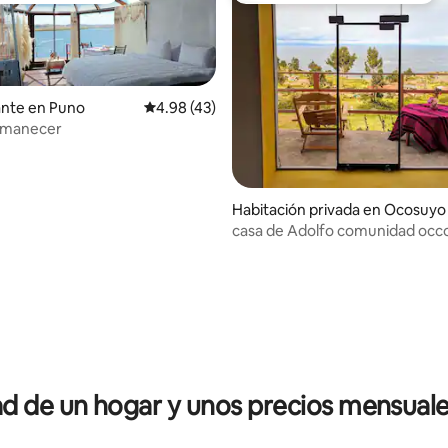
ante en Puno
Calificación promedio: 4.98 de 5; 43 evaluac
4.98 (43)
 Amanecer
Habitación privada en Ocosuyo
casa de Adolfo comunidad occ
io: 5 de 5; 22 evaluaciones
 de un hogar y unos precios mensuale