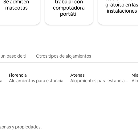
Se admiten
trabajar con
gratuito en la
mascotas
computadora
instalaciones
portátil
 un paso de ti
Otros tipos de alojamientos
Florencia
Atenas
Mi
Alojamientos para estancias largas
Alojamientos para estancias largas
Alojamientos para estancias largas
zonas y propiedades.