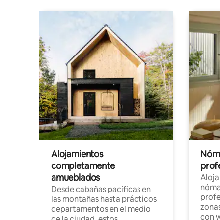
Alojamientos
Nóma
completamente
profe
amueblados
Aloj
nómad
Desde cabañas pacíficas en
profe
las montañas hasta prácticos
zonas
departamentos en el medio
con w
de la ciudad, estos