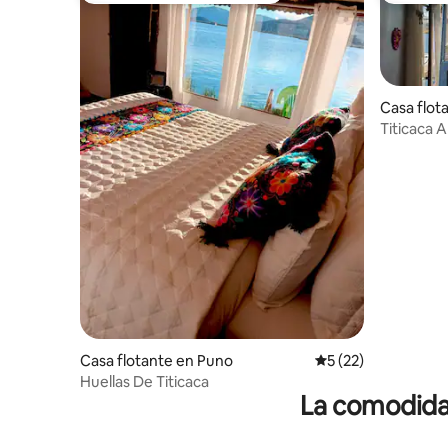
Casa flot
Titicaca
Casa flotante en Puno
Calificación promed
5 (22)
Huellas De Titicaca
La comodidad