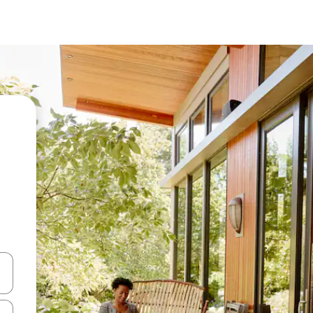
vegar usando las teclas de las flechas hacia arriba y hacia abajo, o b