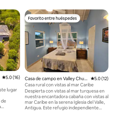
Villa en 
Favorito entre huéspedes
Superanf
Favorito entre huéspedes
Superanf
Alta dema
la playa, 
EL PARAÍ
ANTIGUAB
salada. K
inteligent
excursio
solicitud
espectac
tranquilo
aliento! 
Calificación promedio: 5.0 de 5; 16 evaluaciones
5.0 (16)
iones
Casa de campo en Valley Churc
Calificación promedi
5.0 (12)
dormitori
h
encarama
Casa rural con vistas al mar Caribe
vistas a 
ste lugar
Despierta con vistas al mar turquesa en
islas, inc
nuestra encantadora cabaña con vistas al
Montserra
s de
mar Caribe en la serena Iglesia del Valle,
culturas,
a
Antigua. Este refugio independiente
bienveni
de la isla,
recién renovado cuenta con un
ías
acogedor dormitorio, cocina completa,
ste de las
baño, aire acondicionado, ventiladores y
persianas de privacidad. Disfruta del café