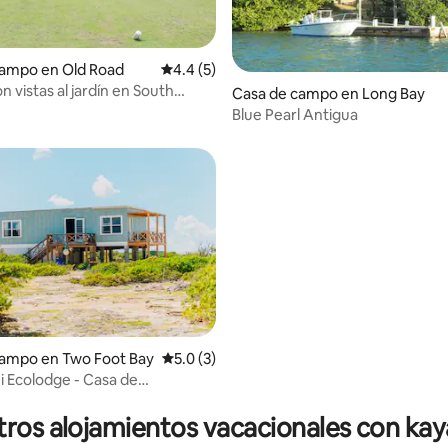
 4.62 de 5; 13 evaluaciones
campo en Old Road
Calificación promedio: 4.4 de 5; 5 evaluac
4.4 (5)
n vistas al jardín en South
Casa de campo en Long Bay
izons 1
Blue Pearl Antigua
campo en Two Foot Bay
Calificación promedio: 5.0 de 5; 3 evaluac
5.0 (3)
i Ecolodge - Casa de
: 5.0 de 5; 12 evaluaciones
es
ros alojamientos vacacionales con ka