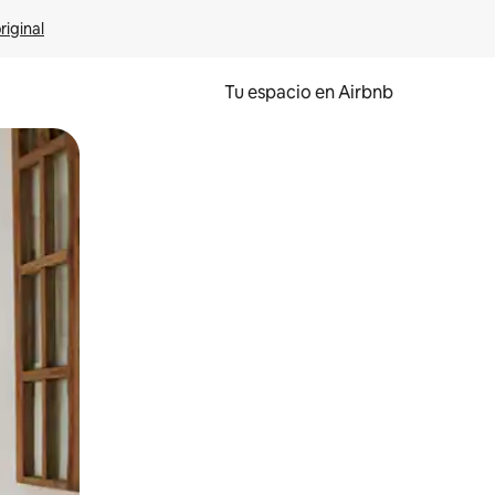
riginal
Tu espacio en Airbnb
ien tocando y deslizando la pantalla.