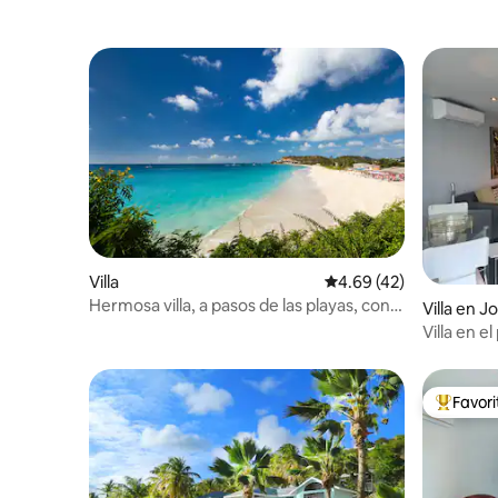
Villa
Calificación promedio:
4.69 (42)
Hermosa villa, a pasos de las playas, con
Villa en J
piscina privada
Villa en e
Favor
De los m