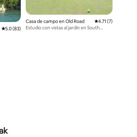
iones
Casa de campo en Old Road
Calificación promedi
4.71 (7)
Estudio con vistas al jardín en South
Calificación promedio: 5.0 de 5; 83 evaluaciones
5.0 (83)
Coast Horizons 2
iones
yak