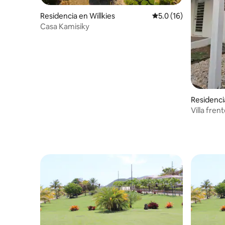
Residencia en Willkies
Calificación promedio
5.0 (16)
Casa Kamisiky
Residenci
Villa fren
• Jolly Ha