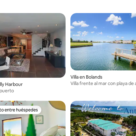
 4.69 de 5; 42 evaluaciones
Villa en Bolands
Villa frente al mar con playa de
olly Harbour
tranquila cerca
l puerto
ito entre huéspedes
ejores en Favorito entre huéspedes