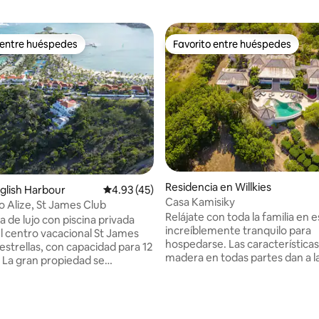
 entre huéspedes
Favorito entre huéspedes
 entre huéspedes
Favorito entre huéspedes
Residencia en Willkies
nglish Harbour
Calificación promedio: 4.93 de 5; 45 evaluac
4.93 (45)
Casa Kamisiky
ujo Alize, St James Club
Relájate con toda la familia en e
la de lujo con piscina privada
increíblemente tranquilo para
l centro vacacional St James
hospedarse. Las característica
estrellas, con capacidad para 12
madera en todas partes dan a l
 La gran propiedad se
propiedad la sensación perfecta 
 en 1,5 acres de jardines
situada entre las majestuosas v
tropicales, beneficiándose del
fluviales tranquilas de la costa e
to de los servicios incluidos
o: 5.0 de 5; 5 evaluaciones
islas. La casa Kamisiky se encuentra en la
 precio. La villa ha sido