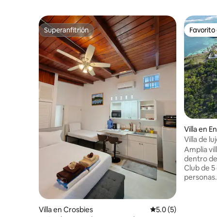
Superanfitrión
Favorito
Superanfitrión
Favorito
Villa en E
Villa de l
Amplia vil
dentro de
Club de 5 
personas.
encuentra
privados 
uso comple
Villa en Crosbies
Calificación promedi
5.0 (5)
dentro del