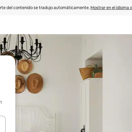
rte del contenido se tradujo automáticamente. 
Mostrar en el idioma o
n
vegar usando las teclas de las flechas hacia arriba y hacia abajo, o b