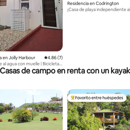
Residencia en Codrington
: 5.0 de 5; 16 evaluaciones
¡Casa de playa independiente 
por el sol de Barbudan!
a en Jolly Harbour
Calificación promedio: 4.86 de 5; 7 evaluac
4.86 (7)
te al agua con muelle | Bicicletas
Casas de campo en renta con un kaya
rbour
Favorito entre huéspedes
De los mejores en Favorito ent