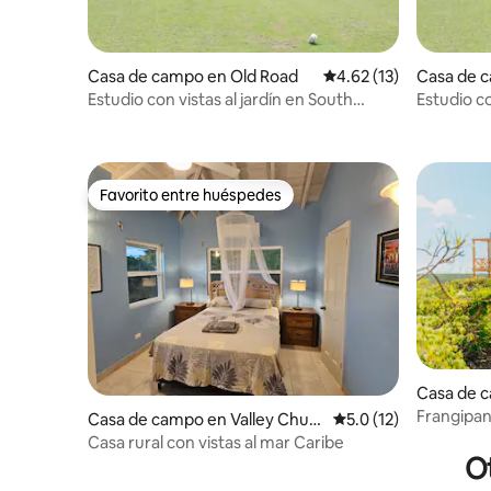
Casa de campo en Old Road
Calificación promedio:
4.62 (13)
Casa de 
Estudio con vistas al jardín en South
Estudio co
Coast Horizons
Coast Hor
Favorito entre huéspedes
Favorito entre huéspedes
Casa de 
Frangipan
Casa de campo en Valley Churc
Calificación promedio
5.0 (12)
huésped
h
Casa rural con vistas al mar Caribe
Ot