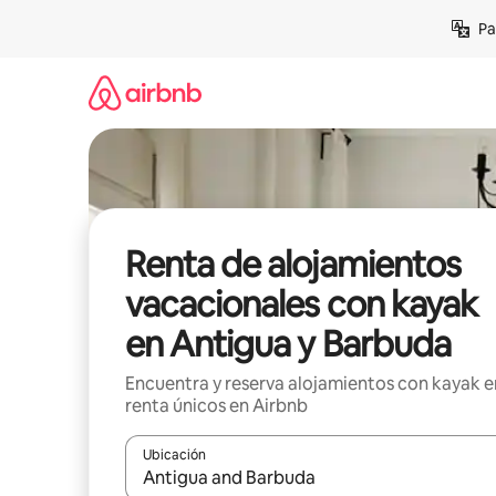
Ir
Pa
al
contenido
Renta de alojamientos
vacacionales con kayak
en Antigua y Barbuda
Encuentra y reserva alojamientos con kayak e
renta únicos en Airbnb
Ubicación
Cuando los resultados estén disponibles, podrás na