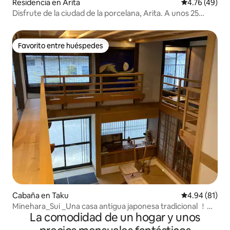
Residencia en Arita
Calificación 
4.76 (49)
Disfrute de la ciudad de la porcelana, Arita. A unos 25
minutos en coche de Huis Ten Bosch.
Favorito entre huéspedes
Favorito entre huéspedes
Cabaña en Taku
Calificación 
4.94 (81)
Minehara_Sui _Una casa antigua japonesa tradicional ！
La comodidad de un hogar y unos
Edo