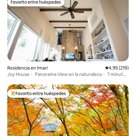
Favorito entre huéspedes
Favorito entre huéspedes
Residencia en Imari
Calificación p
4.95 (219)
Joy House・ Panorama View en la naturaleza・ 7 minutos
Imari
Favorito entre huéspedes
De los mejores en Favorito entre huéspedes