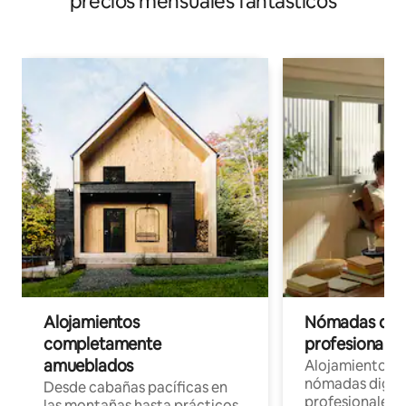
precios mensuales fantásticos
Alojamientos
Nómadas digit
completamente
profesionales 
amueblados
Alojamientos 
nómadas digita
Desde cabañas pacíficas en
profesionales d
las montañas hasta prácticos