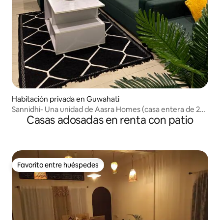
Habitación privada en Guwahati
Sannidhi- Una unidad de Aasra Homes (casa entera de 2
Casas adosadas en renta con patio
recámaras y sala)
Favorito entre huéspedes
Favorito entre huéspedes