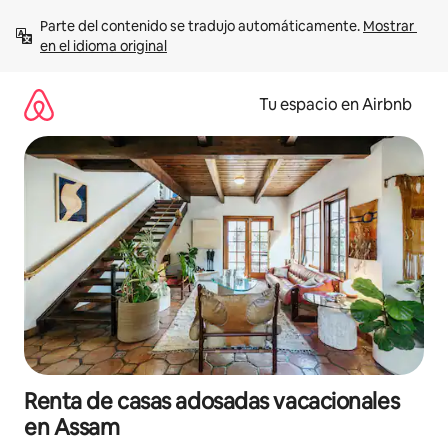
Ir
Parte del contenido se tradujo automáticamente. 
Mostrar 
al
en el idioma original
contenido
Tu espacio en Airbnb
Renta de casas adosadas vacacionales
en Assam