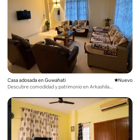
Casa adosada en Guwahati
Nuevo aloj
Nuevo
Descubre comodidad y patrimonio en Arkashila
Homestay