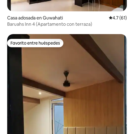
Casa adosada en Guwahati
Calificación
4.7 (61)
Baruahs Inn 4 (Apartamento con terraza)
Favorito entre huéspedes
Favorito entre huéspedes