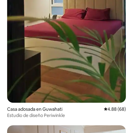
Casa adosada en Guwahati
Calificación p
4.88 (68)
Estudio de diseño Periwinkle