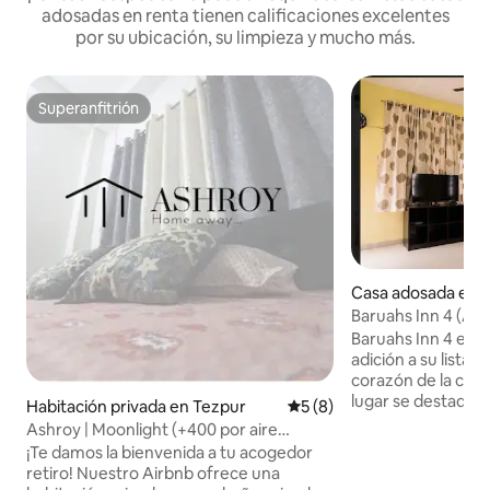
adosadas en renta tienen calificaciones excelentes
por su ubicación, su limpieza y mucho más.
Superanfitrión
Superanfitrión
Casa adosada en 
Baruahs Inn 4 (A
terraza)
Baruahs Inn 4 es el
adición a su lista d
corazón de la ciu
lugar se destaque
Habitación privada en Tezpur
Calificación promedio: 5 de
5 (8)
una terraza priva
Ashroy | Moonlight (+400 por aire
barbacoa y relajar
acondicionado)
¡Te damos la bienvenida a tu acogedor
seres queridos o un
retiro! Nuestro Airbnb ofrece una
Intentamos ofrecer