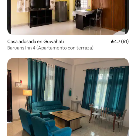
Casa adosada en Guwahati
Calificación
4.7 (61)
Baruahs Inn 4 (Apartamento con terraza)