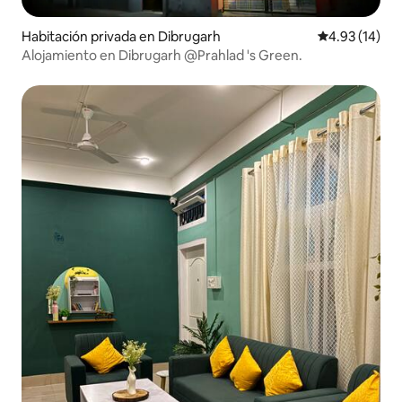
Habitación privada en Dibrugarh
Calificación 
4.93 (14)
Alojamiento en Dibrugarh @Prahlad 's Green.