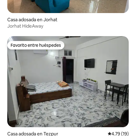
Casa adosada en Jorhat
Jorhat HideAway
Favorito entre huéspedes
Favorito entre huéspedes
Casa adosada en Tezpur
Calificación 
4.79 (19)