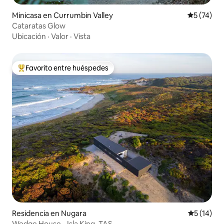
Minicasa en Currumbin Valley
Calificaci
5 (74)
Cataratas Glow
Ubicación
·
Valor
·
Vista
Favorito entre huéspedes
De los mejores en Favorito entre huéspedes
Residencia en Nugara
Calificaci
5 (14)
Wedge House - Isla King, TAS