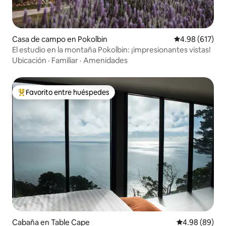
Casa de campo en Pokolbin
Calificación pr
4.98 (617)
El estudio en la montaña Pokolbin: ¡impresionantes vistas!
Ubicación
·
Familiar
·
Amenidades
Favorito entre huéspedes
De los mejores en Favorito entre huéspedes
Cabaña en Table Cape
Calificación p
4.98 (89)