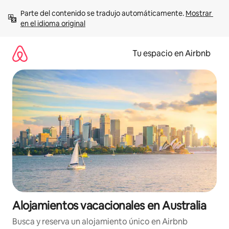
Ir
Parte del contenido se tradujo automáticamente. 
Mostrar 
al
en el idioma original
contenido
Tu espacio en Airbnb
Alojamientos vacacionales en Australia
Busca y reserva un alojamiento único en Airbnb