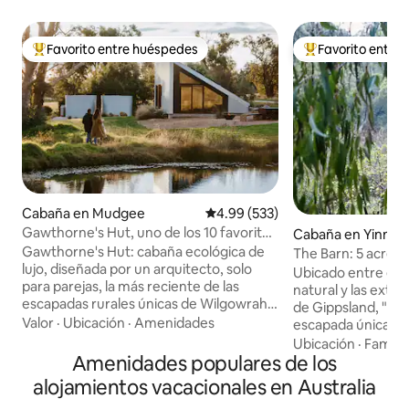
Favorito entre huéspedes
Favorito entre
De los mejores en Favorito entre huéspedes
De los mejores en
Cabaña en Mudgee
Calificación promedio: 4.99 de 5
4.99 (533)
Gawthorne's Hut, uno de los 10 favoritos
Cabaña en Yinnar
del MUNDO.
Gawthorne's Hut: cabaña ecológica de
The Barn: 5 acres d
lujo, diseñada por un arquitecto, solo
con vistas
Ubicado entre el 
para parejas, la más reciente de las
natural y las exten
escapadas rurales únicas de Wilgowrah,
de Gippsland, "Th
incluidas Wilgowrah Church y Tom's
Valor
·
Ubicación
·
Amenidades
escapada única al 
Cottage. Construida para capturar
naturaleza. Relája
Ubicación
·
Familia
impresionantes vistas, ofrece a los
Amenidades populares de los
bosque privado con 
huéspedes paz, privacidad y una
interior, disfruta 
alojamientos vacacionales en Australia
sensación de aislamiento. Cama tamaño
cuidadosamente se
king, baño completo, ducha, inodoro con