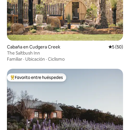
Cabaña en Cudgera Creek
Calificaci
5 (50)
The Saltbush Inn
Familiar
·
Ubicación
·
Ciclismo
Favorito entre huéspedes
De los mejores en Favorito entre huéspedes