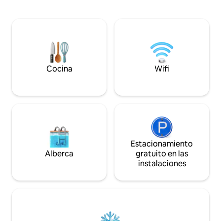
muebles de mader
cisterna, cocina pequeña, wifi, aire
vistas desde el b
acondicionado (con algunas limitaciones)
un koala, un ualabí 
y chimenea exterior (cerrada durante
Cocina tu propia p
los periodos de alto riesgo de incendio).
(dependiendo de l
No se aceptan niños de 2 a 12 años ni
los parques nacion
bebés de 0 a 2 años. No se aceptan
algunas de las pl
mascotas.
vírgenes de Victor
Cocina
Wifi
Estacionamiento
Alberca
gratuito en las
instalaciones