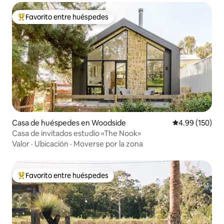
Favorito entre huéspedes
De los mejores en Favorito entre huéspedes
Casa de huéspedes en Woodside
Calificación pr
4.99 (150)
Casa de invitados estudio «The Nook»
Valor
·
Ubicación
·
Moverse por la zona
Favorito entre huéspedes
De los mejores en Favorito entre huéspedes