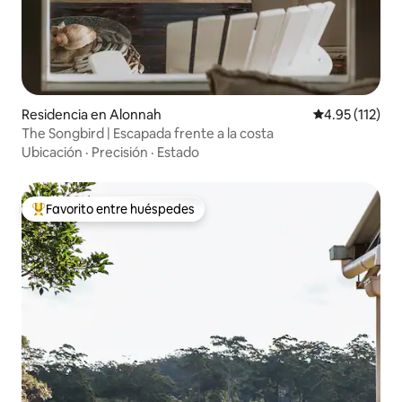
Residencia en Alonnah
Calificación p
4.95 (112)
The Songbird | Escapada frente a la costa
Ubicación
·
Precisión
·
Estado
Favorito entre huéspedes
De los mejores en Favorito entre huéspedes