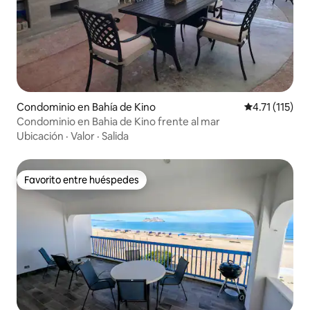
Condominio en Bahía de Kino
Calificación p
4.71 (115)
Condominio en Bahia de Kino frente al mar
Ubicación
·
Valor
·
Salida
Favorito entre huéspedes
Favorito entre huéspedes