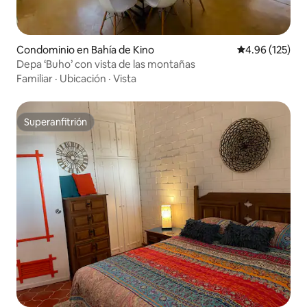
Condominio en Bahía de Kino
Calificación p
4.96 (125)
Depa ‘Buho’ con vista de las montañas
Familiar
·
Ubicación
·
Vista
Superanfitrión
Superanfitrión