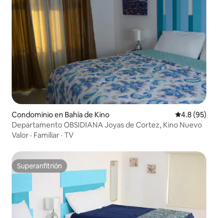
Condominio en Bahía de Kino
Calificación
4.8 (95)
Departamento OBSIDIANA Joyas de Cortez, Kino Nuevo
Valor
·
Familiar
·
TV
Superanfitrión
Superanfitrión