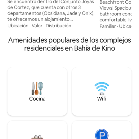
Cortez Kino Nuevo
Se encuentra dentro del Conjunto Joyas
Beachfront Condo
de Cortez, que cuenta con otros 3
Views! Spacious 3-bedroom, 2.5-
departamentos (Obsidiana, Jade y Onix),
bathroom condo f
te ofrecemos un alojamiento
comfortable living
totalmente equipado para que disfrutes
kitchen, and a bea
Ubicación
·
Valor
·
Distribución
Familiar
·
Ubicació
unas increíbles vacaciones. NO
Accommodates up 
MASCOTAS. Cuenta con amplio espacio
two condos conne
Amenidades populares de los complejos
y agradable decoración: -2 recamaras,
terrace, making t
residenciales en Bahía de Kino
principal cama king size y segunda 2
groups. Includes A
camas matrimoniales -2 baños -Sala con
WiFi. A convenience/beer store is right
2 sofácama, comedor y cocina equipada
across the street 
-2 SmartTV Netflix -Lavadora y secadora
Once you experien
de ropa - Internet -Terraza con asador -
Kino Bay sunset fr
Estacionamiento
never want to lea
Cocina
Wifi