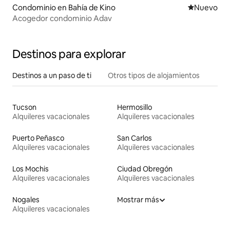
Condominio en Bahía de Kino
Nuevo aloj
Nuevo
Acogedor condominio Adav
Destinos para explorar
Destinos a un paso de ti
Otros tipos de alojamientos
Tucson
Hermosillo
Alquileres vacacionales
Alquileres vacacionales
Puerto Peñasco
San Carlos
Alquileres vacacionales
Alquileres vacacionales
Los Mochis
Ciudad Obregón
Alquileres vacacionales
Alquileres vacacionales
Nogales
Mostrar más
Alquileres vacacionales