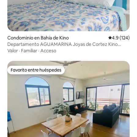
Condominio en Bahía de Kino
Calificación 
4.9 (124)
Departamento AGUAMARINA Joyas de Cortez Kino
Nuevo
Valor
·
Familiar
·
Acceso
Favorito entre huéspedes
Favorito entre huéspedes