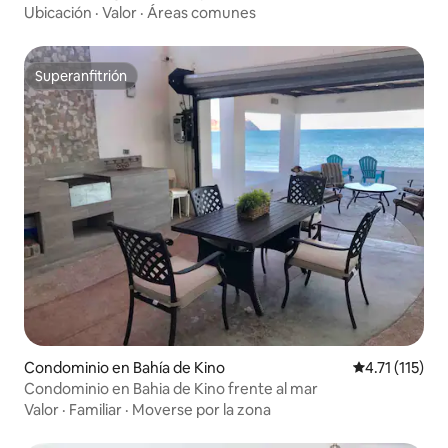
Ubicación
·
Valor
·
Áreas comunes
Superanfitrión
Superanfitrión
Condominio en Bahía de Kino
Calificación p
4.71 (115)
Condominio en Bahia de Kino frente al mar
Valor
·
Familiar
·
Moverse por la zona