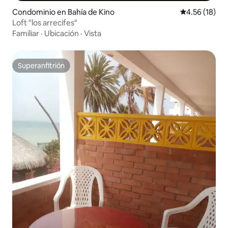
Condominio en Bahía de Kino
Calificación 
4.56 (18)
Loft "los arrecifes"
Familiar
·
Ubicación
·
Vista
Superanfitrión
Superanfitrión