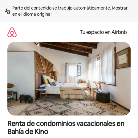
Ir
Parte del contenido se tradujo automáticamente. 
Mostrar 
al
en el idioma original
contenido
Tu espacio en Airbnb
Renta de condominios vacacionales en
Bahía de Kino