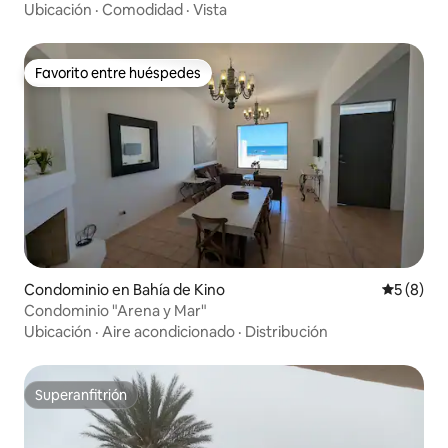
Ubicación
·
Comodidad
·
Vista
Favorito entre huéspedes
Favorito entre huéspedes
Condominio en Bahía de Kino
Calificac
5 (8)
Condominio "Arena y Mar"
Ubicación
·
Aire acondicionado
·
Distribución
Superanfitrión
Superanfitrión