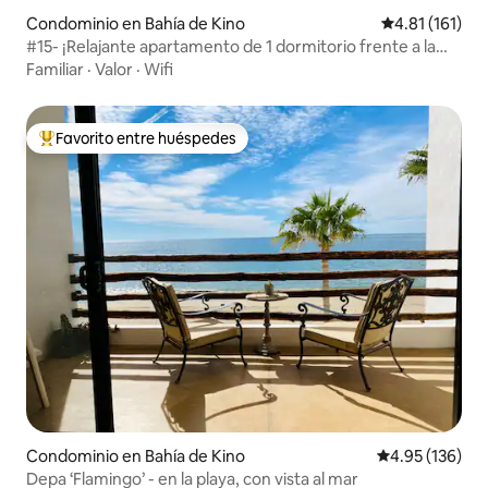
Condominio en Bahía de Kino
Calificación p
4.81 (161)
#15- ¡Relajante apartamento de 1 dormitorio frente a la
playa!
Familiar
·
Valor
·
Wifi
Favorito entre huéspedes
De los mejores en Favorito entre huéspedes
Condominio en Bahía de Kino
Calificación p
4.95 (136)
Depa ‘Flamingo’ - en la playa, con vista al mar