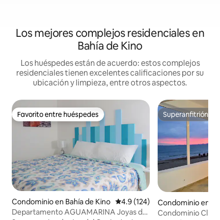
Los mejores complejos residenciales en
Bahía de Kino
Los huéspedes están de acuerdo: estos complejos
residenciales tienen excelentes calificaciones por su
ubicación y limpieza, entre otros aspectos.
Favorito entre huéspedes
Superanfitrión
Favorito entre huéspedes
Superanfitrión
Condominio en Bahía de Kino
Calificación promedio: 4.9 de 5
4.9 (124)
Condominio en Bah
Departamento AGUAMARINA Joyas de
Condominio Clinto