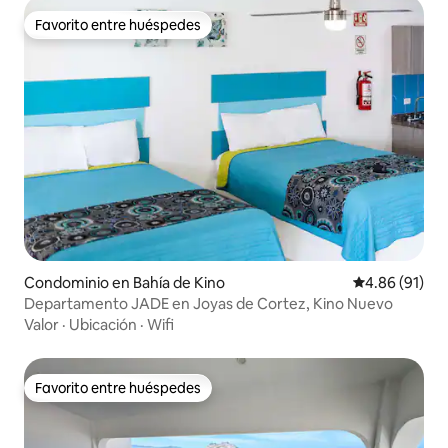
Favorito entre huéspedes
Favorito entre huéspedes
Condominio en Bahía de Kino
Calificación 
4.86 (91)
Departamento JADE en Joyas de Cortez, Kino Nuevo
Valor
·
Ubicación
·
Wifi
Favorito entre huéspedes
Favorito entre huéspedes