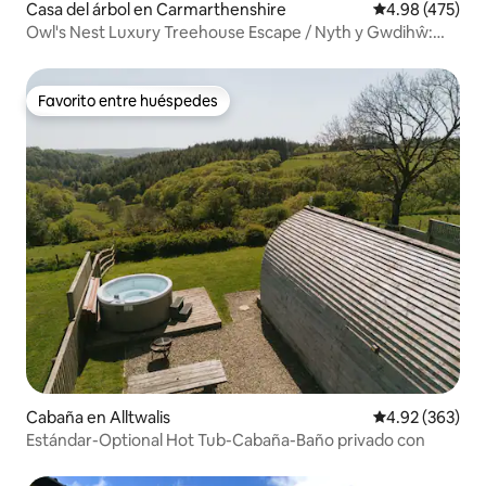
Casa del árbol en Carmarthenshire
Calificación pr
4.98 (475)
Owl's Nest Luxury Treehouse Escape / Nyth y Gwdihŵ:
una casa del árbol de lujo
Favorito entre huéspedes
Favorito entre huéspedes
Cabaña en Alltwalis
Calificación pr
4.92 (363)
Estándar-Optional Hot Tub-Cabaña-Baño privado con