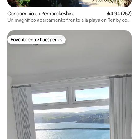
Condominio en Pembrokeshire
Calificación pr
4.94 (252)
Un magnífico apartamento frente a la playa en Tenby con
vistas inigualables.
Favorito entre huéspedes
Favorito entre huéspedes