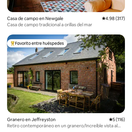
Casa de campo en Newgale
Calificación p
4.98 (317)
Casa de campo tradicional a orillas del mar
Favorito entre huéspedes
De los mejores en Favorito entre huéspedes
Granero en Jeffreyston
Calificació
5 (116)
Retiro contemporáneo en un granero/Increíble vista al
campo