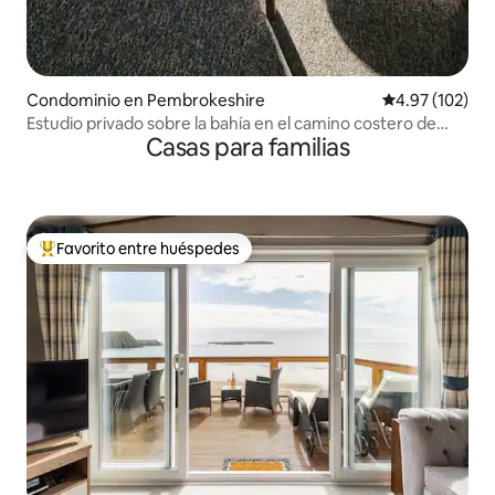
Condominio en Pembrokeshire
Calificación p
4.97 (102)
Estudio privado sobre la bahía en el camino costero de
Casas para familias
Pembs.
Favorito entre huéspedes
De los mejores en Favorito entre huéspedes