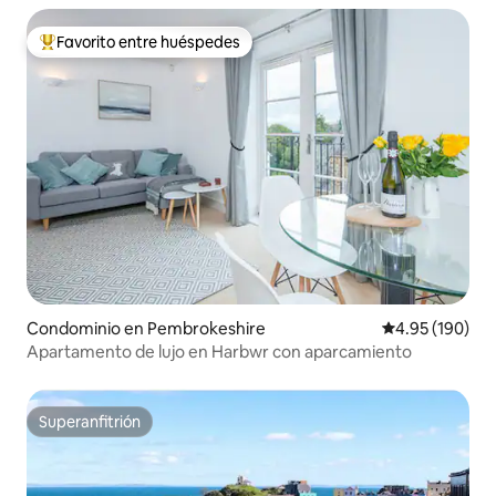
Favorito entre huéspedes
De los mejores en Favorito entre huéspedes
Condominio en Pembrokeshire
Calificación pr
4.95 (190)
Apartamento de lujo en Harbwr con aparcamiento
Superanfitrión
Superanfitrión