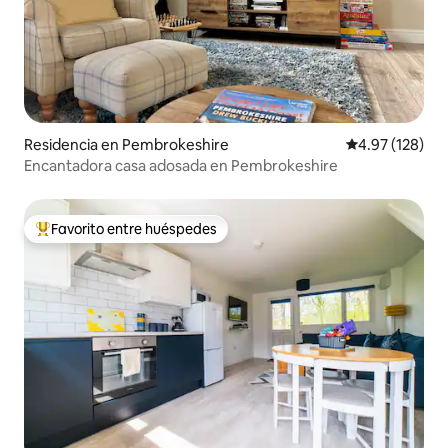
Residencia en Pembrokeshire
Calificación p
4.97 (128)
Encantadora casa adosada en Pembrokeshire
Favorito entre huéspedes
De los mejores en Favorito entre huéspedes