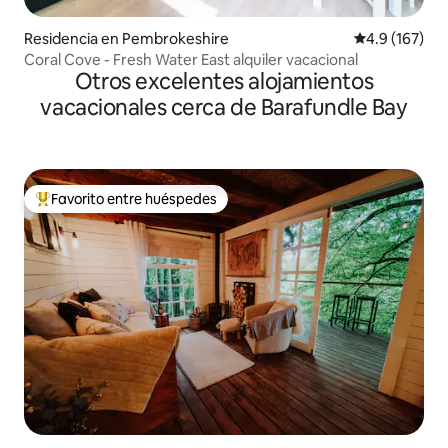
Residencia en Pembrokeshire
Calificación 
4.9 (167)
Coral Cove - Fresh Water East alquiler vacacional
Otros excelentes alojamientos
vacacionales cerca de Barafundle Bay
Favorito entre huéspedes
De los mejores en Favorito entre huéspedes