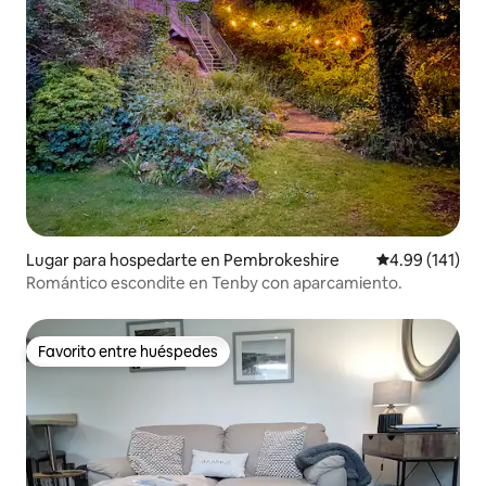
Lugar para hospedarte en Pembrokeshire
Calificación p
4.99 (141)
Romántico escondite en Tenby con aparcamiento.
Favorito entre huéspedes
Favorito entre huéspedes