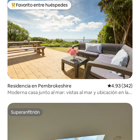
Favorito entre huéspedes
De los mejores en Favorito entre huéspedes
Residencia en Pembrokeshire
Calificación pr
4.93 (342)
Moderna casa junto al mar: vistas al mar y ubicación en la
playa
Superanfitrión
Superanfitrión