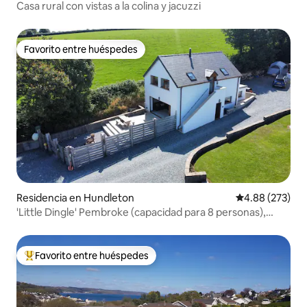
Casa rural con vistas a la colina y jacuzzi
Favorito entre huéspedes
Favorito entre huéspedes
Residencia en Hundleton
Calificación pr
4.88 (273)
'Little Dingle' Pembroke (capacidad para 8 personas),
cerca de la playa.
Favorito entre huéspedes
De los mejores en Favorito entre huéspedes