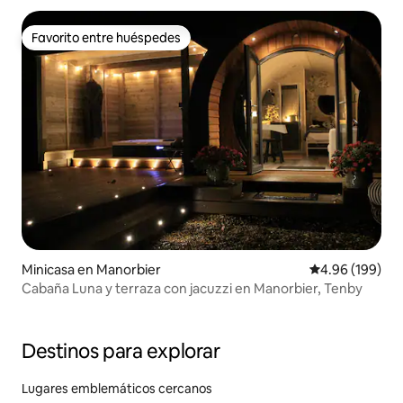
Favorito entre huéspedes
Favorito entre huéspedes
Minicasa en Manorbier
Calificación pr
4.96 (199)
Cabaña Luna y terraza con jacuzzi en Manorbier, Tenby
Destinos para explorar
Lugares emblemáticos cercanos