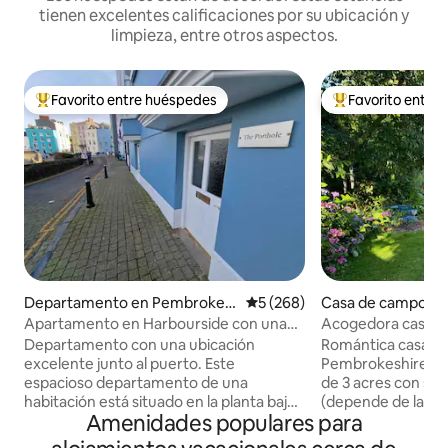
tienen excelentes calificaciones por su ubicación y
limpieza, entre otros aspectos.
Favorito entre huéspedes
Favorito entre
De los mejores en Favorito entre huéspedes
De los mejores en
Departamento en Pembrokes
Calificación promedio: 5 de 5
5 (268)
Casa de campo e
hire
keshire
Apartamento en Harbourside con una
Acogedora casa d
ubicación excelente
terreno idílico de 
Departamento con una ubicación
Romántica casa d
excelente junto al puerto. Este
Pembrokeshire en
espacioso departamento de una
de 3 acres con sa
habitación está situado en la planta baja
(depende de la lluv
Amenidades populares para
de uno de los edificios catalogados más
kayaks. Paseos por 
finos de Tenby. Tiene vista al pintoresco
impresionantes pla