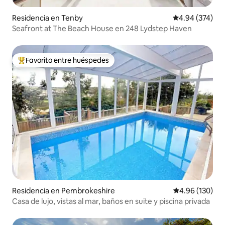
Residencia en Tenby
Calificación pr
4.94 (374)
Seafront at The Beach House en 248 Lydstep Haven
Favorito entre huéspedes
De los mejores en Favorito entre huéspedes
Residencia en Pembrokeshire
Calificación pr
4.96 (130)
Casa de lujo, vistas al mar, baños en suite y piscina privada