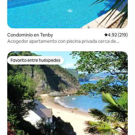
Condominio en Tenby
Calificación p
4.92 (219)
Acogedor apartamento con piscina privada cerca de
Tenby
Favorito entre huéspedes
Favorito entre huéspedes