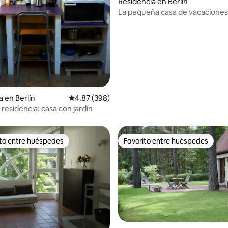
Residencia en Berlín
La pequeña casa de vacaciones Casa d
vacaciones
a en Berlín
Calificación promedio: 4.87 de 5; 398 evaluac
4.87 (398)
 residencia: casa con jardín
ito entre huéspedes
Favorito entre huéspedes
ejores en Favorito entre huéspedes
Favorito entre huéspedes