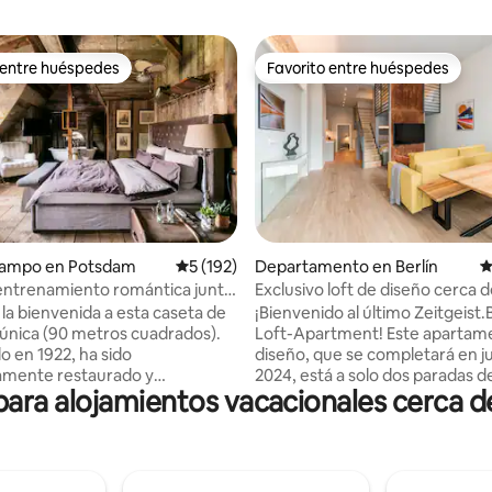
 entre huéspedes
Favorito entre huéspedes
 entre huéspedes
Favorito entre huéspedes
4.98 de 5; 114 evaluaciones
campo en Potsdam
Calificación promedio: 5 de 5; 192 evaluac
5 (192)
Departamento en Berlín
C
entrenamiento romántica junto
Exclusivo loft de diseño cerca d
de los espías!
estación central
la bienvenida a esta caseta de
¡Bienvenido al último Zeitgeist.
 única (90 metros cuadrados).
Loft-Apartment! Este apartam
o en 1922, ha sido
diseño, que se completará en j
amente restaurado y
2024, está a solo dos paradas d
ra alojamientos vacacionales cerca de
o con materiales de alta
de la estación central, por lo qu
Este alojamiento romántico se
punto de partida perfecto para 
en las instalaciones de la villa
actividades en Berlín. El loft, decorado de
on viejos frutales y nogales,
forma lujosa y moderna, con un
nte a la orilla de Jungfernsee.
de techo de más de 3,60 m, di