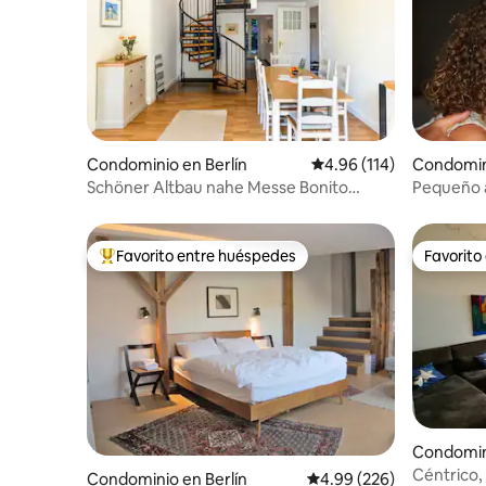
Condominio en Berlín
Calificación promedio: 
4.96 (114)
Condomini
Schöner Altbau nahe Messe Bonito
Pequeño 
apartamento histórico
cerca de la
Favorito entre huéspedes
Favorito
De los mejores en Favorito entre huéspedes
Favorito
Condomini
Céntrico,
Condominio en Berlín
Calificación promedio: 
4.99 (226)