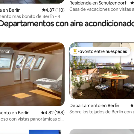
Residencia en Schulzendorf
C
Casa de vacaciones con vistas 
4.84 de 5; 562 evaluaciones
a en Berlín
Calificación promedio: 4.87 de 5; 110 evaluac
4.87 (110)
y jardín
mento más bonito de Berlín - 4
Departamentos con aire acondicionad
itrión
Favorito entre huéspedes
itrión
De los mejores en Favorito ent
Departamento en Berlín
C
Sobre los tejados de Berlín con
4.86 de 5; 325 evaluaciones
ento en Berlín
Calificación promedio: 4.82 de 5; 188 evaluac
4.82 (188)
aire acondicionado, Netflix
noso con vistas panorámicas de