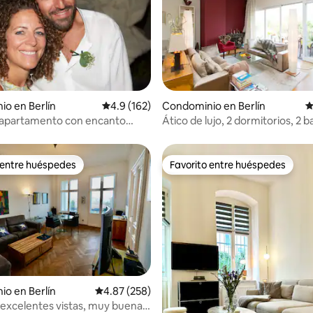
4.96 de 5; 114 evaluaciones
o en Berlín
Calificación promedio: 4.9 de 5; 162 evaluac
4.9 (162)
Condominio en Berlín
C
apartamento con encanto
Ático de lujo, 2 dormitorios, 2 b
 feria y el castillo
acondicionado
 entre huéspedes
Favorito entre huéspedes
 entre huéspedes
Favorito entre huéspedes
o en Berlín
Calificación promedio: 4.87 de 5; 258 evaluac
4.87 (258)
 excelentes vistas, muy buena
4.99 de 5; 226 evaluaciones