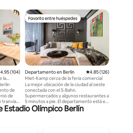
Habitació
Favorito entre huéspedes
Superanf
Favorito entre huéspedes
Superanf
Estudio u
Side Gall
¿Una esca
larga? Co
vivir, es
están di
con text
únicos. 
tamaño k
Reino Uni
iones
alificación promedio: 4.95 de 5; 104 evaluaciones
4.95 (104)
Departamento en Berlín
Calificación promedio: 
4.85 (126)
una coci
e la
Miet-Kamp cerca de la feria comercial
esfuerzo
Berlin
La mejor ubicación de la ciudad al oeste
lavanderí
ento de
conectada con el S-Bahn.
tuya para
unio de
Supermercados y algunos restaurantes a
Descargo
e tranvía
5 minutos a pie. El departamento está en
el aparta
 Estadio Olímpico Berlín
e es el
el primer piso de una casa privada. S-
te queda
todas las
Bahn Grunewald aprox. 10 min S-Bahn
Messe-Süd aprox. 5 min Los perros son
a altura
bienvenidos (sujeto a una tarifa) Vivimos
spone de
en la casa en los otros pisos. Las áreas