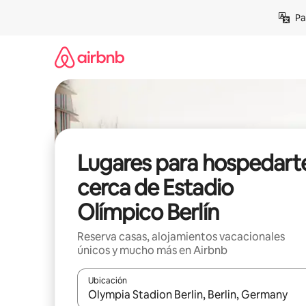
Ir
Pa
al
contenido
Lugares para hospedart
cerca de Estadio
Olímpico Berlín
Reserva casas, alojamientos vacacionales
únicos y mucho más en Airbnb
Ubicación
Cuando los resultados estén disponibles, podrás na