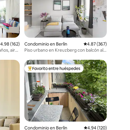
iones
alificación promedio: 4.98 de 5; 162 evaluaciones
4.98 (162)
Condominio en Berlín
Calificación promedio: 
4.87 (367)
años, aire
Piso urbano en Kreuzberg con balcón al
patio
Favorito entre huéspedes
De los mejores en Favorito entre huéspedes
iones
Condominio en Berlín
Calificación promedio: 
4.94 (120)