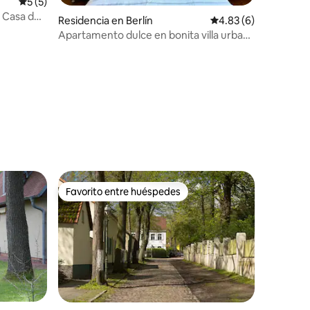
Calificación promedio: 5 de 5; 5 evaluaciones
5 (5)
e
Residencia en Berlín
Calificación promedio
4.83 (6)
Apartamento dulce en bonita villa urbana
+ jardín
iones
Favorito entre huéspedes
Favorito entre huéspedes