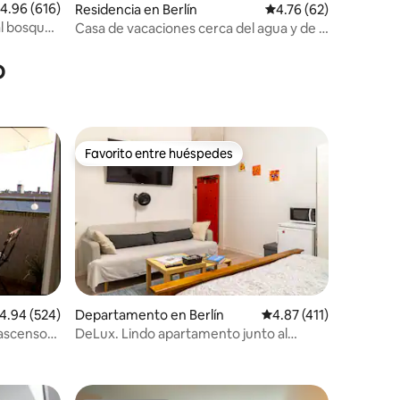
alificación promedio: 4.96 de 5; 616 evaluaciones
4.96 (616)
Residencia en Berlín
Calificación promedio:
4.76 (62)
al bosque
Casa de vacaciones cerca del agua y de la
iones
ciudad
o
Favorito entre huéspedes
re huéspedes
Favorito entre huéspedes
alificación promedio: 4.94 de 5; 524 evaluaciones
4.94 (524)
Departamento en Berlín
Calificación promedio:
4.87 (411)
 ascensor,
DeLux. Lindo apartamento junto al
iones
Parque del Muro