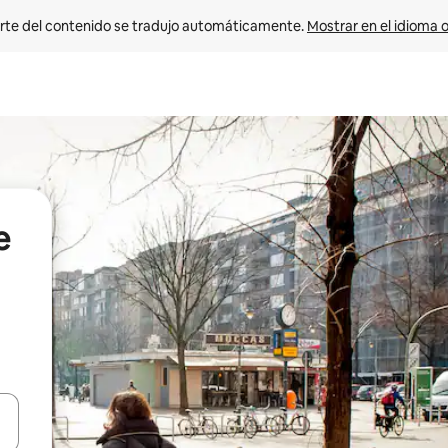
rte del contenido se tradujo automáticamente. 
Mostrar en el idioma o
e
vegar usando las teclas de las flechas hacia arriba y hacia abajo, o b