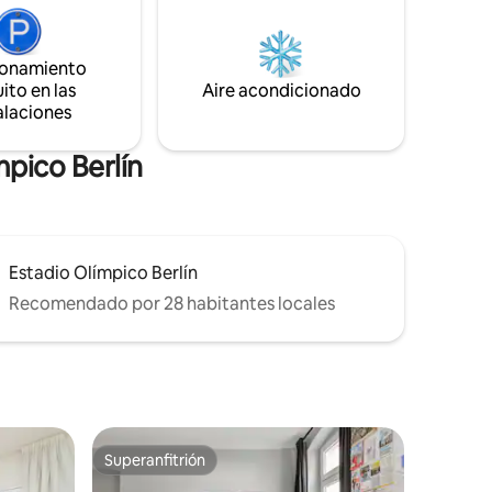
lmente
para fumadores se encuentran en el
fecto
jardín. Aparcamiento frente a la casa en
 de alta
la calle de forma gratuita (furgonetas,
ionamiento
ómodo para
etc., informa con anticipación) ¡Servicio
ito en las
Aire acondicionado
as.
de lavandería gratuito a partir de 5
alaciones
noches!
pico Berlín
Estadio Olímpico Berlín
Recomendado por 28 habitantes locales
Superanfitrión
re huéspedes
Superanfitrión