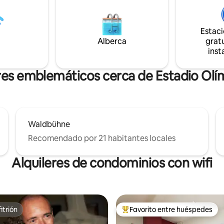
, puedes nadar en el lago antes
tres camas dobles, cocina tota
no, si lo deseas. A solo un tiro
equipada, baño con ducha de e
a del mundialmente famoso
lluvia, aseo separado e Internet
Estac
ienicke. Durante décadas
velocidad, y ofrece espacio c
Alberca
gratu
 Guerra Fría, el puente fue el
una estancia de hasta 6 person
inst
de se intercambiaron espías.
res emblemáticos cerca de Estadio Olím
Waldbühne
Recomendado por 21 habitantes locales
Alquileres de condominios con wifi
itrión
Favorito entre huéspedes
itrión
De los mejores en Favorito ent