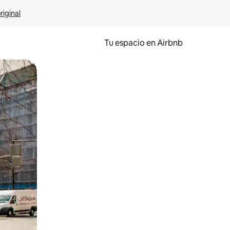
riginal
Tu espacio en Airbnb
ien tocando y deslizando la pantalla.