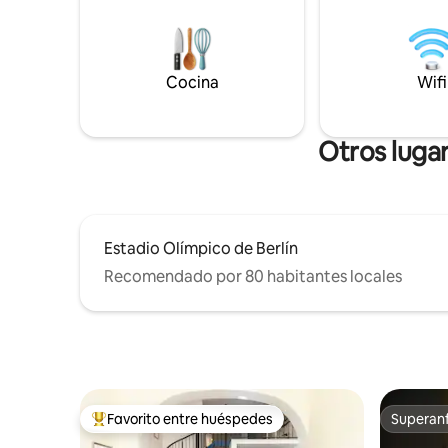
sombras frescas y bebidas heladas que
En verano
ofrecen una refrescante conexión de
del desayu
cinco estrellas. Este refugio de diseño
de piedr
también cuenta con una regadera de
puente Gl
Cocina
Wifi
lluvia, una relajante zona de descanso,
durante la
una pequeña cocina y una lujosa cama
lugar don
tamaño king. Leer más:
Otros luga
Estadio Olímpico de Berlín
Recomendado por 80 habitantes locales
Favorito entre huéspedes
Superanf
De los mejores en Favorito entre huéspedes
Superanf