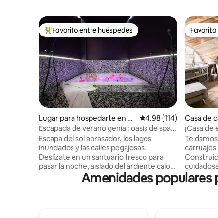
Favorito entre huéspedes
Favorito
De los mejores en Favorito entre huéspedes
Favorito
Lugar para hospedarte en B
Calificación promedio: 
4.98 (114)
Casa de 
erlín
Escapada de verano genial: oasis de spa
¡Casa de 
privado en Kreuzberg
al puente 
Escapa del sol abrasador, los lagos
Te damos 
inundados y las calles pegajosas.
carruajes
Deslízate en un santuario fresco para
Construid
pasar la noche, aislado del ardiente calor
cuidados
Amenidades populares pa
del verano. Sumérgete en las frescas y
convertid
burbujeantes aguas de tu jacuzzi privado
calidad. 
de 1.80 x 1.80 m. 75 m2 de absoluta
encuentra 
intimidad te esperan detrás de cortinas
Potsdam c
opacas, con paisajes de luz ambiental,
directame