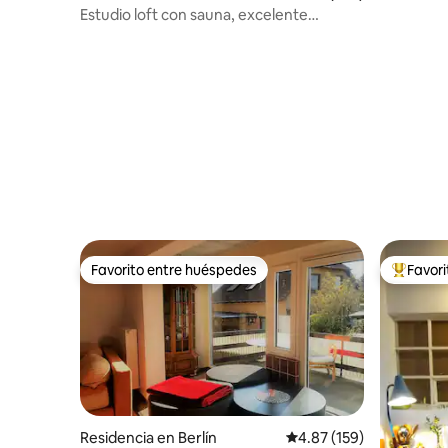
conexión,
Estudio loft con sauna, excelente
ubicación
Favorito entre huéspedes
Favor
Favorito entre huéspedes
De los m
Residencia en Berlín
Calificación promedio: 
4.87 (159)