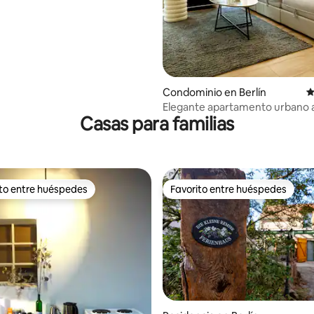
 108 metros cuadrados
Condominio en Berlín
C
Elegante apartamento urbano 
Casas para familias
en Prenzlauer Berg
ito entre huéspedes
Favorito entre huéspedes
ejores en Favorito entre huéspedes
Favorito entre huéspedes
4.87 de 5; 159 evaluaciones