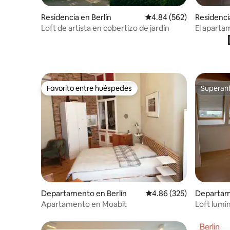
Residencia en Berlín
Calificación promedio: 
4.84 (562)
Residenci
Loft de artista en cobertizo de jardín
El aparta
Favorito entre huéspedes
Superanf
Favorito entre huéspedes
Superanf
Departamento en Berlín
Calificación promedio: 
4.86 (325)
Departam
Apartamento en Moabit
Loft lumi
la ciudad