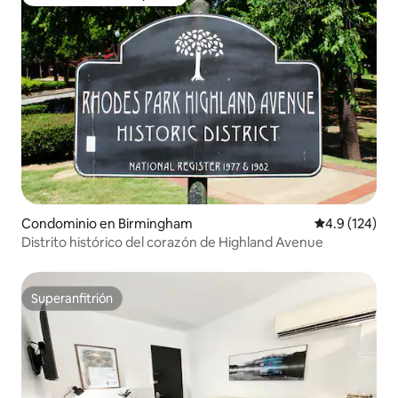
Favorito entre huéspedes
Condominio en Birmingham
Calificación 
4.9 (124)
Distrito histórico del corazón de Highland Avenue
Superanfitrión
Superanfitrión