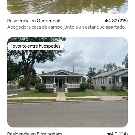
Residencia en Gardendale
Calificación p
4.82 (215)
Acogedora casa de campo junto a un estanque apartado.
Favorito entre huéspedes
Favorito entre huéspedes
Residencia en Birmingham
Calificación 
4.9 (114)