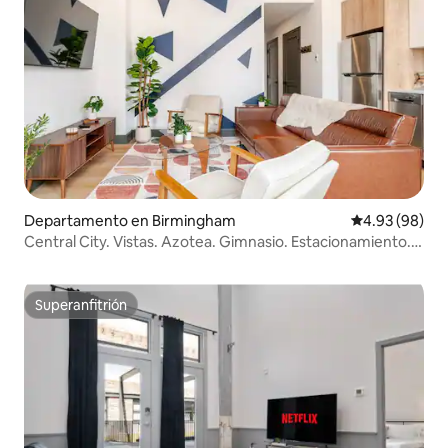
Departamento en Birmingham
Calificación p
4.93 (98)
Central City. Vistas. Azotea. Gimnasio. Estacionamiento.
Restaurante
Superanfitrión
Superanfitrión