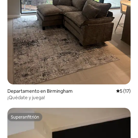
Departamento en Birmingham
Calificaci
5 (17)
¡Quédate y juega!
Superanfitrión
Superanfitrión