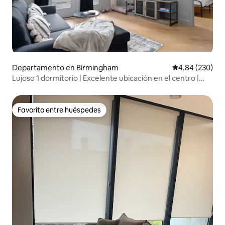
Departamento en Birmingham
Calificación pr
4.84 (230)
Lujoso 1 dormitorio | Excelente ubicación en el centro |
Apartamento con cama tamaño king
Favorito entre huéspedes
Favorito entre huéspedes