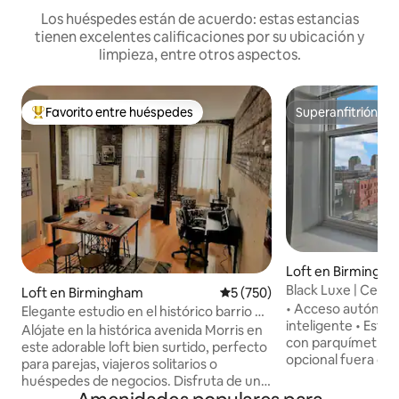
Los huéspedes están de acuerdo: estas estancias
tienen excelentes calificaciones por su ubicación y
limpieza, entre otros aspectos.
Favorito entre huéspedes
Superanfitrión
De los mejores en Favorito entre huéspedes
Superanfitrión
Loft en Birmingh
Black Luxe | Centr
Loft en Birmingham
Calificación promedio: 5 de 5
5 (750)
la azotea
• Acceso autónom
Elegante estudio en el histórico barrio de
inteligente • Estacionamiento en la calle
los lofts del centro
Alójate en la histórica avenida Morris en
con parquímetro • Estacionamiento
este adorable loft bien surtido, perfecto
opcional fuera de la call
para parejas, viajeros solitarios o
en el centro de Birming
huéspedes de negocios. Disfruta de una
con servicios en la azotea 
lujosa cama tamaño king Stearns &