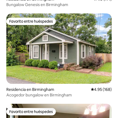
Bungalow Genesis en Birmingham
Favorito entre huéspedes
Favorito entre huéspedes
Residencia en Birmingham
Calificación pr
4.95 (168)
Acogedor bungalow en Birmingham
Favorito entre huéspedes
Favorito entre huéspedes