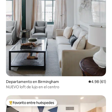
Departamento en Birmingham
Calificación 
4.98 (61)
NUEVO loft de lujo en el centro
Favorito entre huéspedes
De los mejores en Favorito entre huéspedes