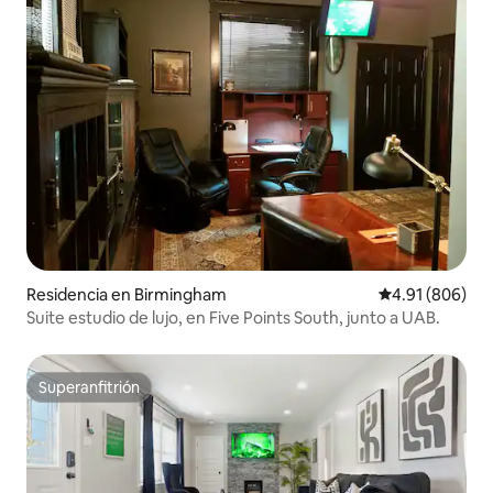
Residencia en Birmingham
Calificación pr
4.91 (806)
Suite estudio de lujo, en Five Points South, junto a UAB.
Superanfitrión
Superanfitrión