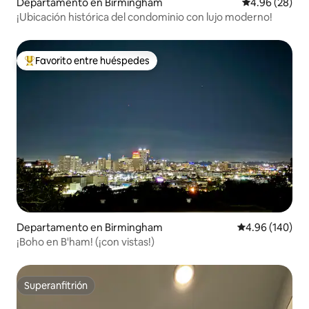
Departamento en Birmingham
Calificación p
4.96 (28)
¡Ubicación histórica del condominio con lujo moderno!
Favorito entre huéspedes
De los mejores en Favorito entre huéspedes
Departamento en Birmingham
Calificación pr
4.96 (140)
¡Boho en B'ham! (¡con vistas!)
Superanfitrión
Superanfitrión