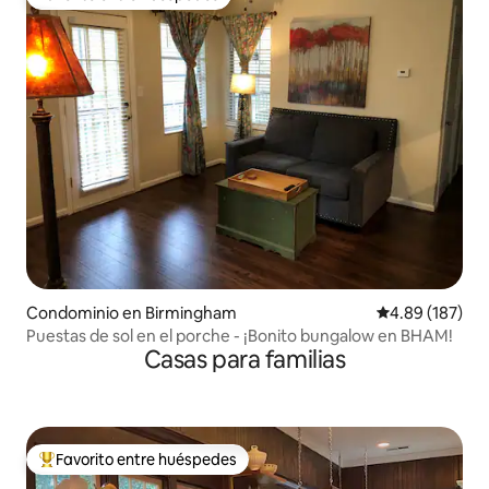
Favorito entre huéspedes
Condominio en Birmingham
Calificación pr
4.89 (187)
Puestas de sol en el porche - ¡Bonito bungalow en BHAM!
Casas para familias
Favorito entre huéspedes
De los mejores en Favorito entre huéspedes