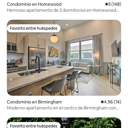
Condominio en Homewood
Calificació
5 (148)
Hermoso apartamento de 2 dormitorios en Homewood
junto a SOHO
Favorito entre huéspedes
Favorito entre huéspedes
Condominio en Birmingham
Calificación p
4.96 (74)
Moderno apartamento en el centro de Birmingham con
acceso a la azotea
Favorito entre huéspedes