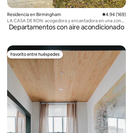
Residencia en Birmingham
Calificación pr
4.94 (169)
LA CASA DE RON: acogedora y encantadora en una zona
Departamentos con aire acondicionado
revitalizante
Favorito entre huéspedes
Favorito entre huéspedes