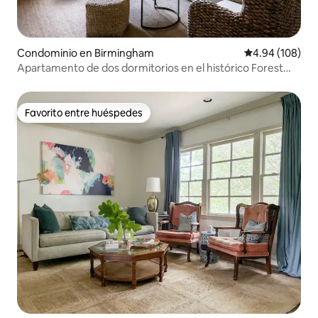
Condominio en Birmingham
Calificación pr
4.94 (108)
Apartamento de dos dormitorios en el histórico Forest
Park
Favorito entre huéspedes
Favorito entre huéspedes