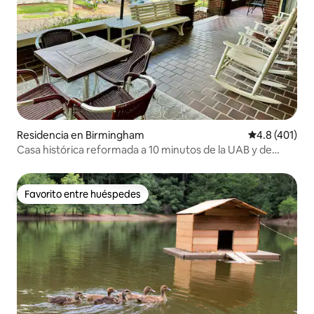
Residencia en Birmingham
Calificación 
4.8 (401)
Casa histórica reformada a 10 minutos de la UAB y de
atracciones
Favorito entre huéspedes
Favorito entre huéspedes