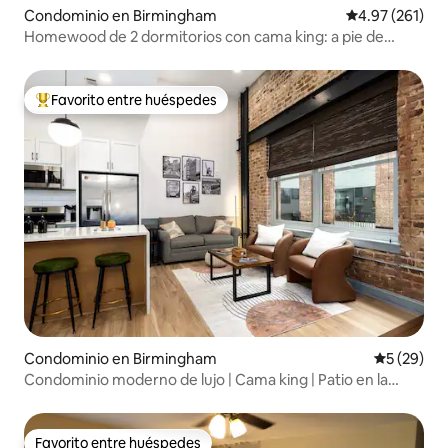
Condominio en Birmingham
Calificación p
4.97 (261)
Homewood de 2 dormitorios con cama king: a pie de
restaurantes
Favorito entre huéspedes
De los mejores en Favorito entre huéspedes
Condominio en Birmingham
Calificaci
5 (29)
Condominio moderno de lujo | Cama king | Patio en la
azotea
Favorito entre huéspedes