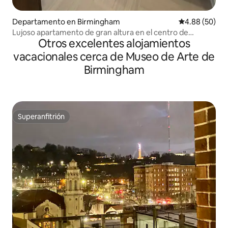
Departamento en Birmingham
Calificación p
4.88 (50)
Lujoso apartamento de gran altura en el centro de
Otros excelentes alojamientos
Birmingham
vacacionales cerca de Museo de Arte de
Birmingham
Superanfitrión
Superanfitrión