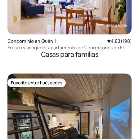
Condominio en Quận 1
Calificación pr
4.83 (198)
Fresco y acogedor apartamento de 2 dormitorios en EL
Casas para familias
CORAZÓN de HCMCity
Favorito entre huéspedes
Favorito entre huéspedes