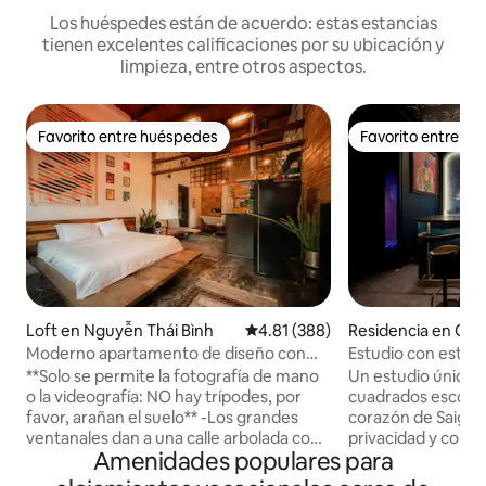
Los huéspedes están de acuerdo: estas estancias
tienen excelentes calificaciones por su ubicación y
limpieza, entre otros aspectos.
Favorito entre huéspedes
Favorito entre h
Favorito entre huéspedes
Favorito entre h
Loft en Nguyễn Thái Bình
Calificación promedio: 4.81 de 5
4.81 (388)
Residencia en Quậ
Moderno apartamento de diseño con
Estudio con estilo
impresionantes detalles retro.
callejón de Saigón
**Solo se permite la fotografía de mano
Un estudio único 
o la videografía: NO hay trípodes, por
cuadrados escondid
favor, arañan el suelo** -Los grandes
corazón de Saigón
ventanales dan a una calle arbolada con
privacidad y como
Amenidades populares para
tamarindo y al otro lado de la
segundo piso de u
arquitectura de la época colonial
encima del acoge