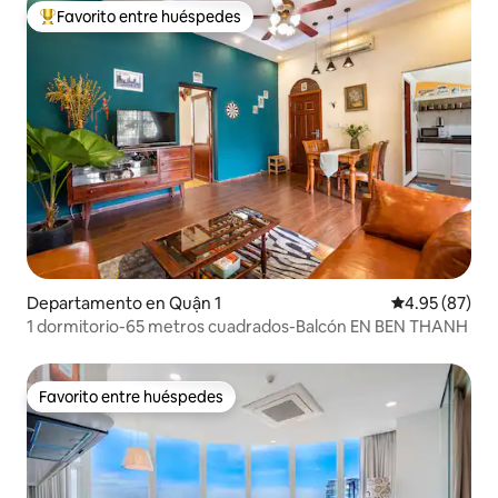
Favorito entre huéspedes
De los mejores en Favorito entre huéspedes
Departamento en Quận 1
Calificación p
4.95 (87)
1 dormitorio-65 metros cuadrados-Balcón EN BEN THANH
Favorito entre huéspedes
Favorito entre huéspedes