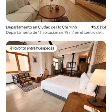
Departamento en Ciudad de Ho Chi Minh
Calificación
5.0 (15)
Departamento de 1 habitación de 79 m² en el centro del
Distrito 1 – tranquilo
Favorito entre huéspedes
De los mejores en Favorito entre huéspedes