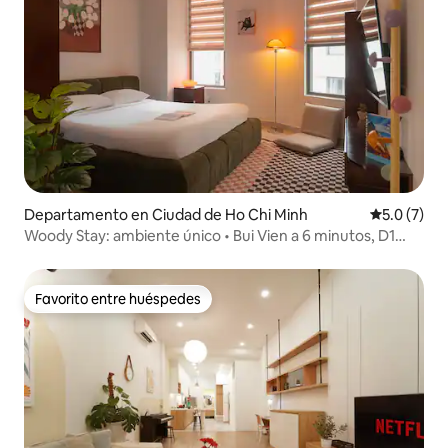
Departamento en Ciudad de Ho Chi Minh
Calificació
5.0 (7)
Woody Stay: ambiente único • Bui Vien a 6 minutos, D1
Central
Favorito entre huéspedes
Favorito entre huéspedes