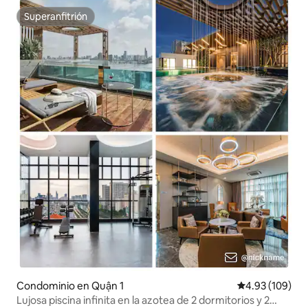
Superanfitrión
Superanfitrión
Condominio en Quận 1
Calificación pr
4.93 (109)
Lujosa piscina infinita en la azotea de 2 dormitorios y 2