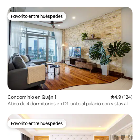
baños, gimnasio
Favorito entre huéspedes
Favorito entre huéspedes
Condominio en Quận 1
Calificación 
4.9 (124)
Ático de 4 dormitorios en D1 junto al palacio con vistas al
Bitexco
Favorito entre huéspedes
Favorito entre huéspedes