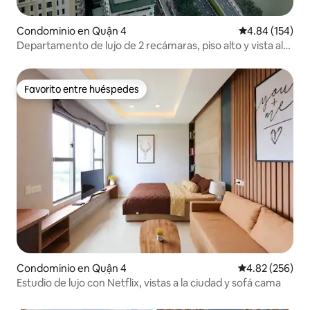
Condominio en Quận 4
Calificación pr
4.84 (154)
Departamento de lujo de 2 recámaras, piso alto y vista al
río, gimnasio gratuito
Favorito entre huéspedes
Favorito entre huéspedes
Condominio en Quận 4
Calificación pr
4.82 (256)
Estudio de lujo con Netflix, vistas a la ciudad y sofá cama