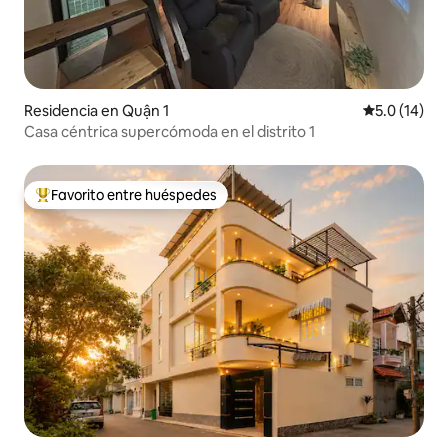
Residencia en Quận 1
Calificación
5.0 (14)
Casa céntrica supercómoda en el distrito 1
Favorito entre huéspedes
De los mejores en Favorito entre huéspedes