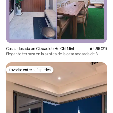
Casa adosada en Ciudad de Ho Chi Minh
Calificación 
4.95 (21)
Elegante terraza en la azotea de la casa adosada de 3
dormitorios y 3 baños en el centro de la ciudad D1
Favorito entre huéspedes
Favorito entre huéspedes