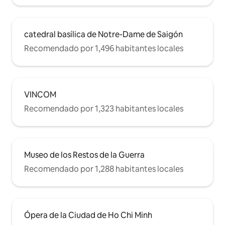
otro lado de la arquitectura colonial
francesa, a solo unos pasos del corazón
de la ciudad más vibrante de Vietnam. El
edificio en sí está lleno de cafeterías
catedral basílica de Notre-Dame de Saigón
boutique y galerías de arte. Literalmente
Recomendado por 1,496 habitantes locales
te estás quedando en el corazón de la
ciudad de Ho Chi Minh. A 3 minutos de
Bitexco Financial Tower, a 10 minutos de
la estación central de autobuses de Ben
Thanh y los taxis están justo enfrente de
VINCOM
tu puerta. Prepárate para explorar
Recomendado por 1,323 habitantes locales
Saigón, ¡la perla del Lejano Oriente!
Museo de los Restos de la Guerra
Recomendado por 1,288 habitantes locales
Ópera de la Ciudad de Ho Chi Minh