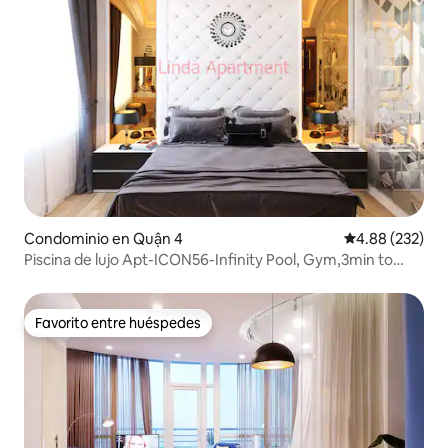
Condominio en Quận 4
Calificación pr
4.88 (232)
Piscina de lujo Apt-ICON56-Infinity Pool, Gym,3min to
Centr
Favorito entre huéspedes
Favorito entre huéspedes