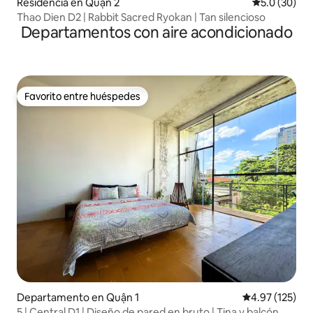
Residencia en Quận 2
Calificación
5.0 (30)
Thao Dien D2 | Rabbit Sacred Ryokan | Tan silencioso
Departamentos con aire acondicionado
Favorito entre huéspedes
Favorito entre huéspedes
Departamento en Quận 1
Calificación p
4.97 (125)
5 | Central D1 | Diseño de pared en bruto | Tina y balcón