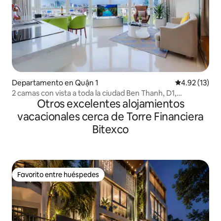
Departamento en Quận 1
Calificación 
4.92 (13)
2 camas con vista a toda la ciudad Ben Thanh, D1,
Otros excelentes alojamientos
GIMNASIO-PISCINA
vacacionales cerca de Torre Financiera
Bitexco
Favorito entre huéspedes
Favorito entre huéspedes