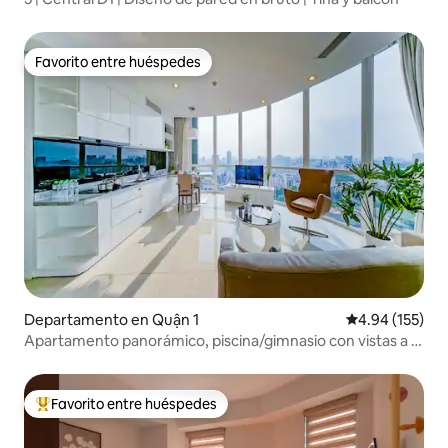
Favorito entre huéspedes
Favorito entre huéspedes
Departamento en Quận 1
Calificación p
4.94 (155)
Apartamento panorámico, piscina/gimnasio con vistas a la
ciudad
Favorito entre huéspedes
De los mejores en Favorito entre huéspedes