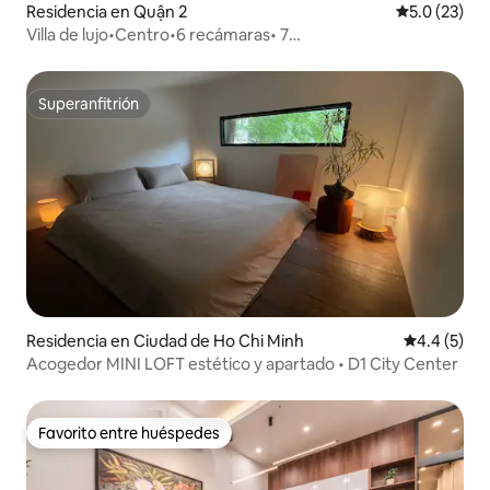
Residencia en Quận 2
Calificación
5.0 (23)
Villa de lujo•Centro•6 recámaras• 7
baños•Alberca•Sauna•KTV•Bi-a
Superanfitrión
Superanfitrión
Residencia en Ciudad de Ho Chi Minh
Calificació
4.4 (5)
Acogedor MINI LOFT estético y apartado • D1 City Center
Favorito entre huéspedes
Favorito entre huéspedes