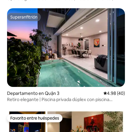
Elevador privado
Superanfitrión
Superanfitrión
Departamento en Quận 3
Calificación p
4.98 (40)
Retiro elegante | Piscina privada dúplex con piscina
privada
Favorito entre huéspedes
Favorito entre huéspedes