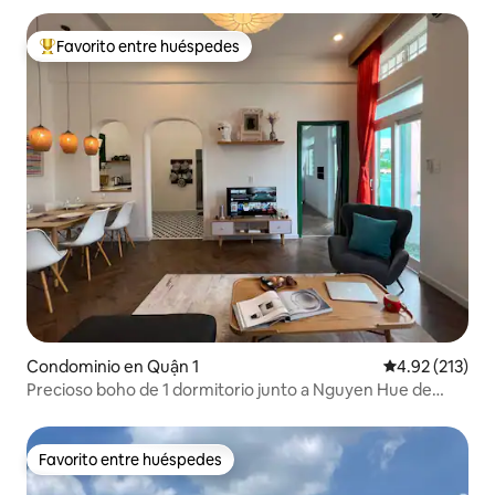
Favorito entre huéspedes
De los mejores en Favorito entre huéspedes
Condominio en Quận 1
Calificación p
4.92 (213)
Precioso boho de 1 dormitorio junto a Nguyen Hue de
Circadian
Favorito entre huéspedes
Favorito entre huéspedes