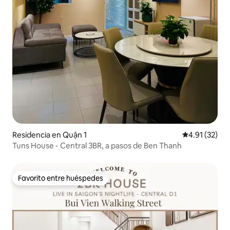
Residencia en Quận 1
Calificación 
4.91 (32)
Tuns House - Central 3BR, a pasos de Ben Thanh
Favorito entre huéspedes
Favorito entre huéspedes