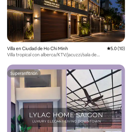
Villa en Ciudad de Ho Chi Minh
Calificación
5.0 (10)
Villa tropical con alberca/KTV/jacuzzi/sala de
descanso/Bida
Superanfitrión
Superanfitrión