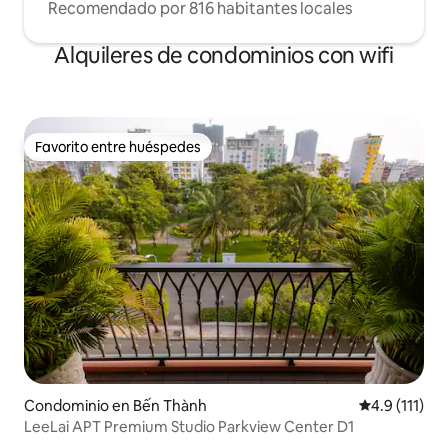
Recomendado por 816 habitantes locales
Alquileres de condominios con wifi
Favorito entre huéspedes
Favorito entre huéspedes
Condominio en Bến Thành
Calificación 
4.9 (111)
LeeLai APT Premium Studio Parkview Center D1