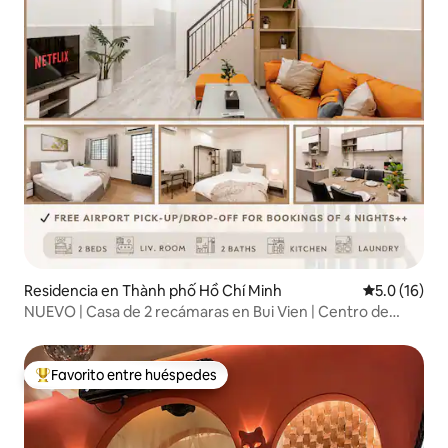
Residencia en Thành phố Hồ Chí Minh
Calificación
5.0 (16)
NUEVO | Casa de 2 recámaras en Bui Vien | Centro de
Saigón D1
Favorito entre huéspedes
De los mejores en Favorito entre huéspedes