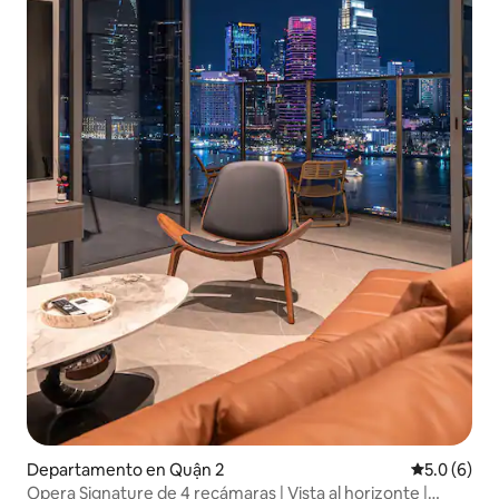
Departamento en Quận 2
Calificació
5.0 (6)
Opera Signature de 4 recámaras | Vista al horizonte |