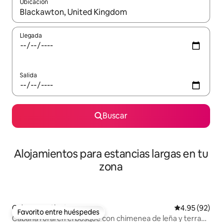
Ubicación
Cuando los resultados estén disponibles, podrás navegar usando l
Llegada
Salida
Buscar
Alojamientos para estancias largas en tu
zona
Cabaña en Slapton
Calificación p
4.95 (92)
Favorito entre huéspedes
Favorito entre huéspedes
Cabaña rural en el bosque con chimenea de leña y terraza