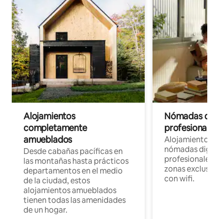
Alojamientos
Nómadas digit
completamente
profesionales 
amueblados
Alojamientos 
nómadas digita
Desde cabañas pacíficas en
profesionales d
las montañas hasta prácticos
zonas exclusiva
departamentos en el medio
con wifi.
de la ciudad, estos
alojamientos amueblados
tienen todas las amenidades
de un hogar.