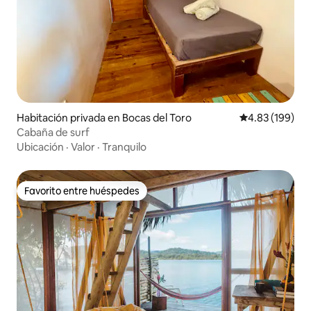
Habitación privada en Bocas del Toro
Calificación pr
4.83 (199)
Cabaña de surf
Ubicación
·
Valor
·
Tranquilo
Favorito entre huéspedes
Favorito entre huéspedes