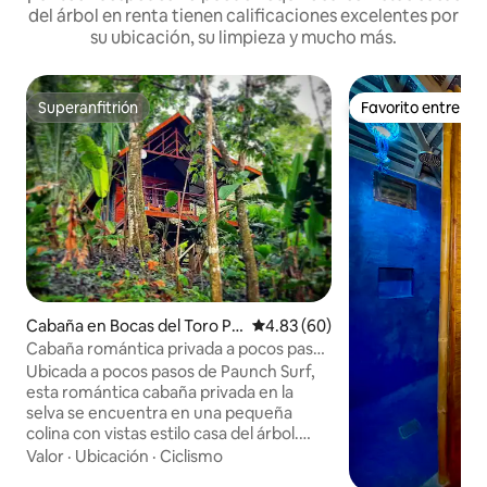
del árbol en renta tienen calificaciones excelentes por
su ubicación, su limpieza y mucho más.
Superanfitrión
Favorito entre h
Superanfitrión
Favorito entre h
Cabaña en Bocas del Toro Pr
Calificación promedio: 4.83 de 
4.83 (60)
ovince
Cabaña romántica privada a pocos pasos
del mejor surf de Bocas
Ubicada a pocos pasos de Paunch Surf,
esta romántica cabaña privada en la
selva se encuentra en una pequeña
colina con vistas estilo casa del árbol.
Perfecto para parejas y surfistas, ofrece
Valor
·
Ubicación
·
Ciclismo
una escapada tropical tranquila con WiFi