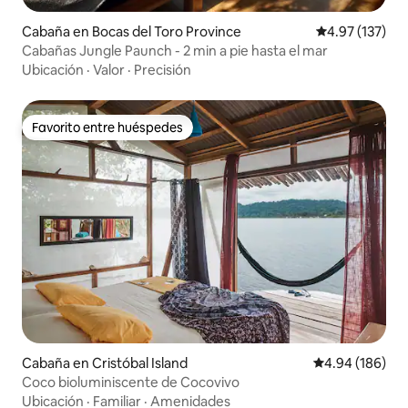
Cabaña en Bocas del Toro Province
Calificación p
4.97 (137)
Cabañas Jungle Paunch - 2 min a pie hasta el mar
Ubicación
·
Valor
·
Precisión
Favorito entre huéspedes
Favorito entre huéspedes
Cabaña en Cristóbal Island
Calificación pr
4.94 (186)
Coco bioluminiscente de Cocovivo
Ubicación
·
Familiar
·
Amenidades