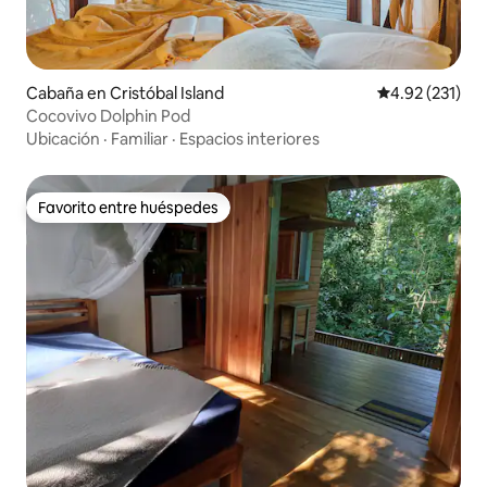
Cabaña en Cristóbal Island
Calificación p
4.92 (231)
Cocovivo Dolphin Pod
Ubicación
·
Familiar
·
Espacios interiores
Favorito entre huéspedes
Favorito entre huéspedes