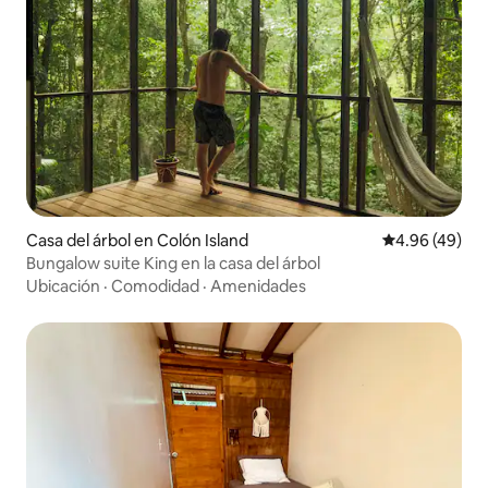
Casa del árbol en Colón Island
Calificación p
4.96 (49)
Bungalow suite King en la casa del árbol
Ubicación
·
Comodidad
·
Amenidades