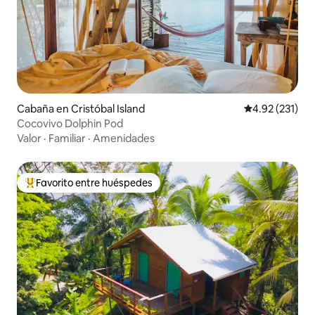
Cabaña en Cristóbal Island
Calificación p
4.92 (231)
Cocovivo Dolphin Pod
Valor
·
Familiar
·
Amenidades
Favorito entre huéspedes
De los mejores en Favorito entre huéspedes