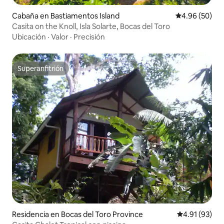
Cabaña en Bastiamentos Island
Calificación p
4.96 (50)
Casita on the Knoll, Isla Solarte, Bocas del Toro
Ubicación
·
Valor
·
Precisión
Superanfitrión
Superanfitrión
Residencia en Bocas del Toro Province
Calificación 
4.91 (93)