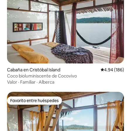
Cabaña en Cristóbal Island
Calificación pr
4.94 (186)
Coco bioluminiscente de Cocovivo
Valor
·
Familiar
·
Alberca
Favorito entre huéspedes
Favorito entre huéspedes