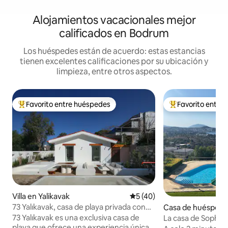
Alojamientos vacacionales mejor
calificados en Bodrum
Los huéspedes están de acuerdo: estas estancias
tienen excelentes calificaciones por su ubicación y
limpieza, entre otros aspectos.
Favorito entre huéspedes
Favorito entre
De los mejores en Favorito entre huéspedes
De los mejores en
Villa en Yalikavak
Calificación promedio: 5 de 
5 (40)
73 Yalıkavak, casa de playa privada con
Casa de huéspedes
vista al atardecer
73 Yalıkavak es una exclusiva casa de
La casa de Sophie 
playa que ofrece una experiencia única