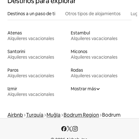
Destinos para explorar
Destinos a un paso de ti
Otros tipos de alojamientos
Lug
Atenas
Estambul
Alquileres vacacionales
Alquileres vacacionales
Santorini
Miconos
Alquileres vacacionales
Alquileres vacacionales
Paros
Rodas
Alquileres vacacionales
Alquileres vacacionales
Izmir
Mostrar más
Alquileres vacacionales
Airbnb
Turquía
Muğla
Bodrum Region
Bodrum