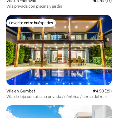
Villa en Yalikavak
Calificación 
4.94 (17)
Villa privada con piscina y jardín
Favorito entre huéspedes
Favorito entre huéspedes
Villa en Gumbet
Calificación p
4.93 (29)
Villa de lujo con piscina privada / céntrica / cerca del mar