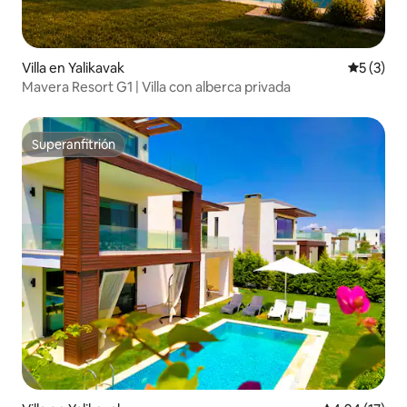
Villa en Yalikavak
Calificac
5 (3)
Mavera Resort G1 | Villa con alberca privada
Superanfitrión
Superanfitrión