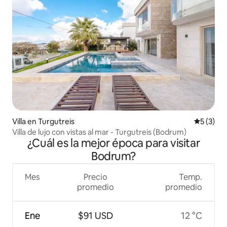
Villa en Turgutreis
Calificac
5 (3)
Villa de lujo con vistas al mar - Turgutreis (Bodrum)
¿Cuál es la mejor época para visitar
Bodrum?
Mes
Precio
Temp.
promedio
promedio
Ene
$91 USD
12 °C