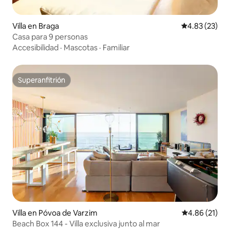
Villa en Braga
Calificación 
4.83 (23)
Casa para 9 personas
Accesibilidad
·
Mascotas
·
Familiar
Superanfitrión
Superanfitrión
Villa en Póvoa de Varzim
Calificación 
4.86 (21)
Beach Box 144 - Villa exclusiva junto al mar