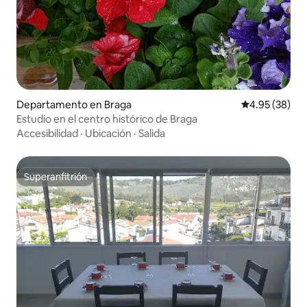
Departamento en Braga
Calificación p
4.95 (38)
Estudio en el centro histórico de Braga
Accesibilidad
·
Ubicación
·
Salida
Superanfitrión
Superanfitrión