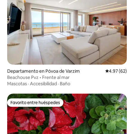
Departamento en Póvoa de Varzim
Calificación p
4.97 (62)
Beachouse Pvz • Frente al mar
Mascotas
·
Accesibilidad
·
Baño
Favorito entre huéspedes
Favorito entre huéspedes