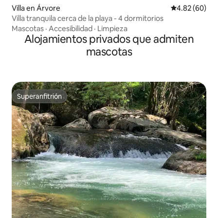
Villa en Árvore
Calificación p
4.82 (60)
Villa tranquila cerca de la playa - 4 dormitorios
Mascotas
·
Accesibilidad
·
Limpieza
Alojamientos privados que admiten
mascotas
Superanfitrión
Superanfitrión