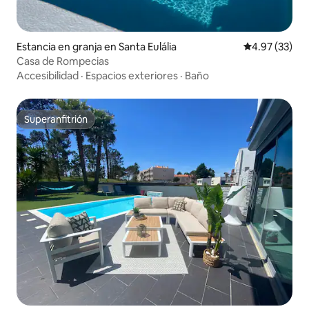
Estancia en granja en Santa Eulália
Calificación 
4.97 (33)
Casa de Rompecias
Accesibilidad
·
Espacios exteriores
·
Baño
Superanfitrión
Superanfitrión