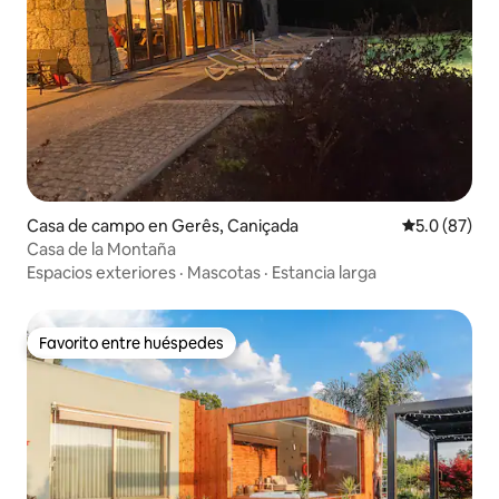
Casa de campo en Gerês, Caniçada
Calificación
5.0 (87)
Casa de la Montaña
Espacios exteriores
·
Mascotas
·
Estancia larga
Favorito entre huéspedes
Favorito entre huéspedes