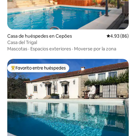
Casa de huéspedes en Cepões
Calificación p
4.93 (86)
Casa del Trigal
Mascotas
·
Espacios exteriores
·
Moverse por la zona
Favorito entre huéspedes
De los mejores en Favorito entre huéspedes