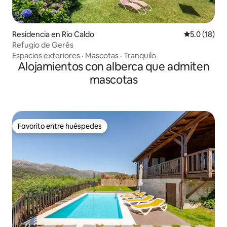
Residencia en Rio Caldo
Calificación
5.0 (18)
Refugio de Gerês
Espacios exteriores
·
Mascotas
·
Tranquilo
Alojamientos con alberca que admiten
mascotas
Favorito entre huéspedes
Favorito entre huéspedes