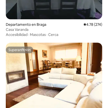
Departamento en Braga
Calificación p
4.78 (274)
Casa Varanda
Accesibilidad
·
Mascotas
·
Cerca
Superanfitrión
Superanfitrión