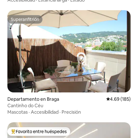
Superanfitrión
Superanfitrión
Departamento en Braga
Calificación pr
4.69 (185)
Cantinho do Céu
Mascotas
·
Accesibilidad
·
Precisión
Favorito entre huéspedes
De los mejores en Favorito entre huéspedes