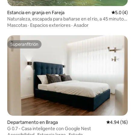
Estancia en granja en Fareja
Calificació
5.0 (4)
Naturaleza, escapada para bañarse en el río, a 45 minutos
de Oporto
Mascotas
·
Espacios exteriores
·
Asador
Superanfitrión
Superanfitrión
Departamento en Braga
Calificación 
4.94 (16)
G 0.7 - Casa inteligente con Google Nest
Accesibilidad
·
Estancia larga
·
Estado