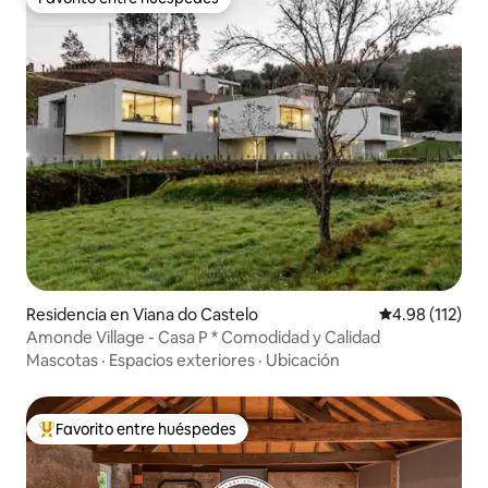
Favorito entre huéspedes
Residencia en Viana do Castelo
Calificación p
4.98 (112)
Amonde Village - Casa P * Comodidad y Calidad
Mascotas
·
Espacios exteriores
·
Ubicación
Favorito entre huéspedes
De los mejores en Favorito entre huéspedes