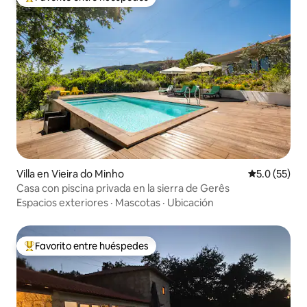
De los mejores en Favorito entre huéspedes
Villa en Vieira do Minho
Calificación
5.0 (55)
Casa con piscina privada en la sierra de Gerês
Espacios exteriores
·
Mascotas
·
Ubicación
Favorito entre huéspedes
De los mejores en Favorito entre huéspedes