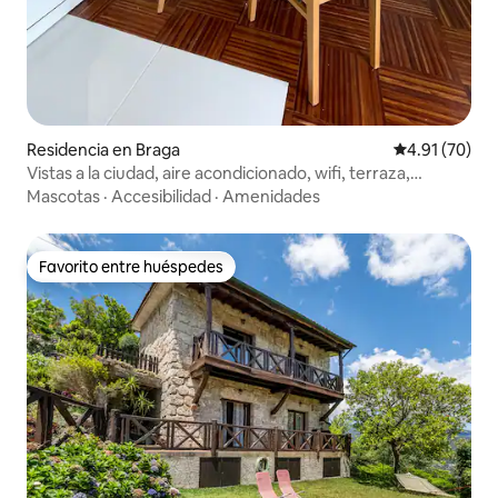
Residencia en Braga
Calificación 
4.91 (70)
Vistas a la ciudad, aire acondicionado, wifi, terraza,
aparcamiento
Mascotas
·
Accesibilidad
·
Amenidades
Favorito entre huéspedes
Favorito entre huéspedes