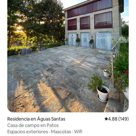
Residencia en Águas Santas
Calificación pr
4.88 (149)
Casa de campo en Patos
Espacios exteriores
·
Mascotas
·
Wifi