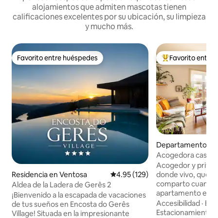
alojamientos que admiten mascotas tienen
calificaciones excelentes por su ubicación, su limpieza
y mucho más.
Favorito entre huéspedes
Favorito entre
Favorito entre huéspedes
De los mejores en
Departamento en
Acogedora casa hi
Acogedor y privado
Residencia en Ventosa
Calificación promedio: 4.95 de 5
4.95 (129)
donde vivo, que 
comparto cuando e
Aldea de la Ladera de Gerês 2
apartamento está
¡Bienvenido a la escapada de vacaciones
con toda la comod
Accesibilidad
·
Esp
de tus sueños en Encosta do Gerês
vivida a diario. Id
Estacionamiento
Village! Situada en la impresionante