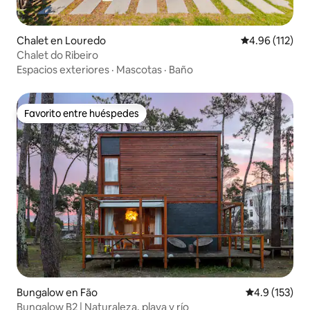
Chalet en Louredo
Calificación p
4.96 (112)
Chalet do Ribeiro
Espacios exteriores
·
Mascotas
·
Baño
Favorito entre huéspedes
Favorito entre huéspedes
Bungalow en Fão
Calificación 
4.9 (153)
Bungalow B2 | Naturaleza, playa y río