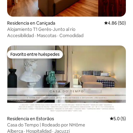
Residencia en Caniçada
Calificación p
4.86 (50)
Alojamiento T1 Gerês-Junto al río
Accesibilidad
·
Mascotas
·
Comodidad
Favorito entre huéspedes
Favorito entre huéspedes
Residencia en Estorãos
Calificació
5.0 (5)
Casa do Tempo | Rodeado por NHôme
Alberca
·
Hospitalidad
·
Jacuzzi