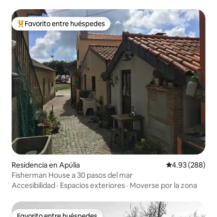
Favorito entre huéspedes
De los mejores en Favorito entre huéspedes
Residencia en Apúlia
Calificación pr
4.93 (288)
Fisherman House a 30 pasos del mar
Accesibilidad
·
Espacios exteriores
·
Moverse por la zona
Favorito entre huéspedes