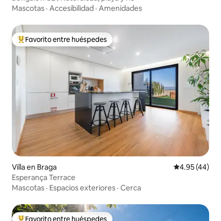
Mascotas
·
Accesibilidad
·
Amenidades
Favorito entre huéspedes
De los mejores en Favorito entre huéspedes
Villa en Braga
Calificación 
4.95 (44)
Esperança Terrace
Mascotas
·
Espacios exteriores
·
Cerca
Favorito entre huéspedes