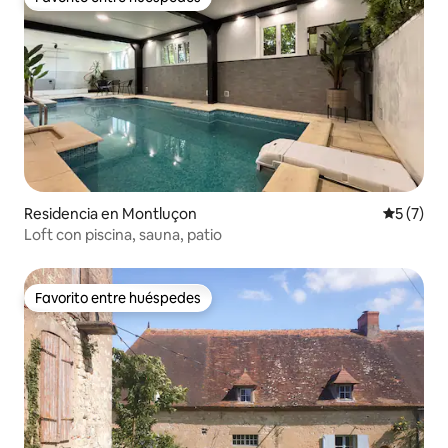
Favorito entre huéspedes
Residencia en Montluçon
Calificac
5 (7)
Loft con piscina, sauna, patio
Favorito entre huéspedes
Favorito entre huéspedes