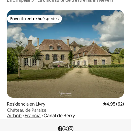
La Chapelle 5*. La única suite de 5 estrellas en Nevers
Favorito entre huéspedes
Favorito entre huéspedes
Residencia en Livry
Calificación p
4.95 (62)
Château de Paraize
Airbnb
Francia
Canal de Berry