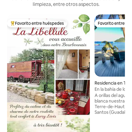
limpieza, entre otros aspectos.
Favorito entre huéspedes
Favorito entre h
De los mejores en Favorito entre huéspedes
Favorito entre h
Residencia en Ter
ut, Les Saintes, 
En la bahía de los 
agua
A orillas del agua 
blanca nuestra cas
Terre-de-Haut en e
Santos (Guadalupe
corazón de su mara
barrio típico de l
de Curé. Cerca de 