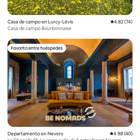
Casa de campo en Lurcy-Lévis
Calificación 
4.82 (74)
Casa de campo Bourbonnaise
Favorito entre huéspedes
Favorito entre huéspedes
Departamento en Nevers
Calificación p
4.98 (40)