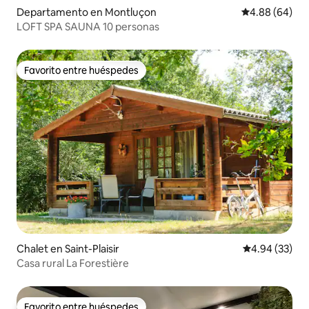
Departamento en Montluçon
Calificación p
4.88 (64)
LOFT SPA SAUNA 10 personas
Favorito entre huéspedes
Favorito entre huéspedes
Chalet en Saint-Plaisir
Calificación p
4.94 (33)
Casa rural La Forestière
Favorito entre huéspedes