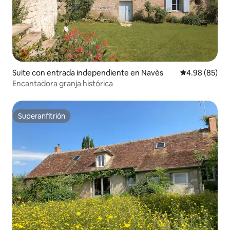
Suite con entrada independiente en Navès
Calificación p
4.98 (85)
Encantadora granja histórica
Superanfitrión
Superanfitrión