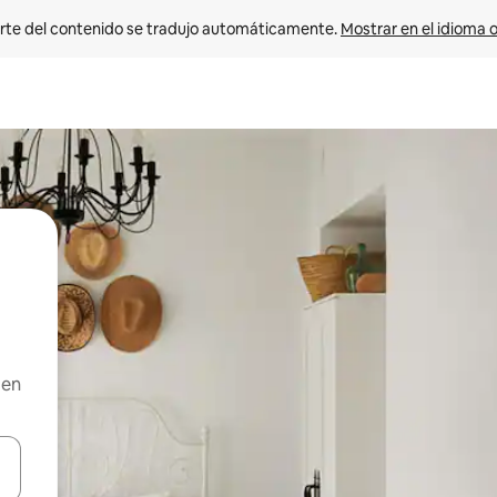
rte del contenido se tradujo automáticamente. 
Mostrar en el idioma o
 en
vegar usando las teclas de las flechas hacia arriba y hacia abajo, o b