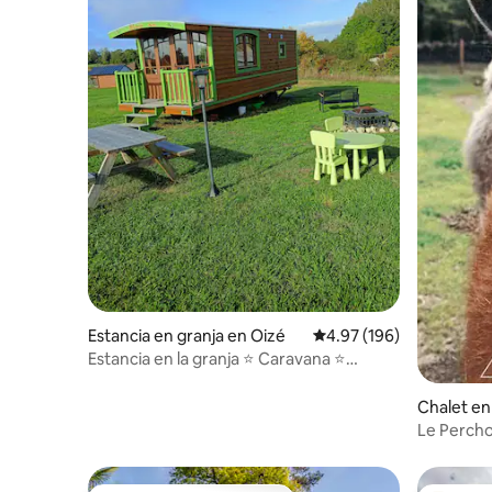
Estancia en granja en Oizé
Calificación promedio: 
4.97 (196)
Estancia en la granja ⭐ Caravana ⭐
Atípica
Chalet e
Le Percho