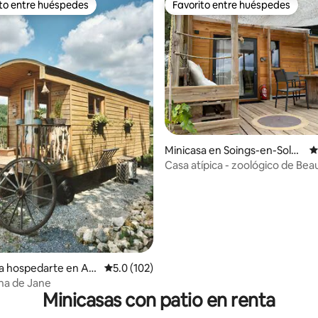
ito entre huéspedes
Favorito entre huéspedes
ejores en Favorito entre huéspedes
Favorito entre huéspedes
4.87 de 5; 483 evaluaciones
Minicasa en Soings-en-Solog
C
ne
Casa atípica - zoológico de Bea
castillos
a hospedarte en Arc
Calificación promedio: 5.0 de 5; 102 evaluac
5.0 (102)
na de Jane
Minicasas con patio en renta