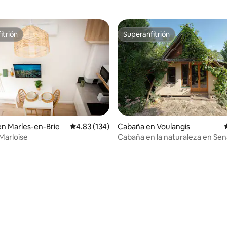
itrión
Superanfitrión
itrión
Superanfitrión
en Marles-en-Brie
Calificación promedio: 4.83 de 5; 134 evaluac
4.83 (134)
Cabaña en Voulangis
 Marloise
Cabaña en la naturaleza en Se
4.97 de 5; 105 evaluaciones