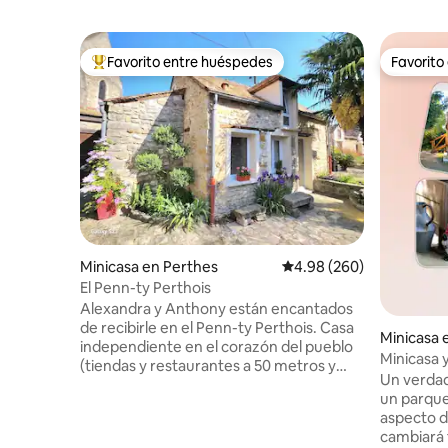
Favorito entre huéspedes
Favorito
De los mejores en Favorito entre huéspedes
Favorito
Minicasa en Perthes
Calificación promedio: 
4.98 (260)
El Penn-ty Perthois
Alexandra y Anthony están encantados
de recibirle en el Penn-ty Perthois. Casa
Minicasa 
independiente en el corazón del pueblo
Minicasa y
(tiendas y restaurantes a 50 metros y
Un verdad
supermercado a 3 minutos en coche),
un parque
situada en el parque natural de Gatinais.
aspecto d
Venga a descubrir una región rica en
cambiará t
patrimonio: Fontainebleau a 15 minutos