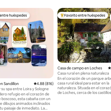
 entre huéspedes
Favorito entre huéspedes
 entre huéspedes
De los mejores en Favorito ent
4.98 de 5; 260 evaluaciones
Casa de campo en Loches
C
Casa rural en plena naturaleza
En el corazón de un parque arb
casa rural ideal para estar en la
en Sandillon
Calificación promedio: 4.88 de 5; 816 evaluac
4.88 (816)
naturaleza. Situada en el cora
 su spa entre Loira y Sologne
de Loches, cerca de los castillos
ero refugio en el corazón de
el zoológico de Beauval y los lu
 boscoso, esta cabaña con un
interés. La casa de campo incl
e dibujos animados inclinados
sala de estar, una cocina peque
u paisaje de inmediato. La