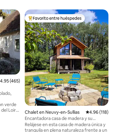
Villa en 
Favorito entre huéspedes
Favorit
re huéspedes
De los mejores en Favorito entre huéspedes
Favorit
e
Casa Moo
Casa Moo
4 person
acogedor
gran ven
único. Ac
de encant
una estan
frente a 
de los ret
aire libre. Los huéspede
alificación promedio: 4.95 de 5; 465 evaluaciones
4.95 (465)
Moon tie
climatiz
olado,
invierno, se en
iones
experien
zón verde
 del Loira,
Chalet en Neuvy-en-Sullias
Calificación promedio: 
4.96 (118)
gares de
Encantadora casa de madera y su
uye una
estanque
Relájese en esta casa de madera única y
ña, un
tranquila en plena naturaleza frente a un