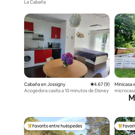
La Cabaña
Cabaña en Jossigny
Calificación promedio
4.67 (9)
Minicasa 
Acogedora casita a 10 minutos de Disney
microcasa
Mi
Favorito entre huéspedes
Favor
De los mejores en Favorito entre huéspedes
De los m