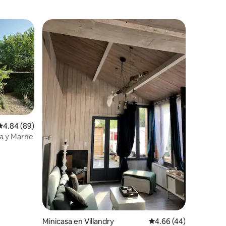
iones
Calificación promedio: 4.84 de 5; 89 evaluaciones
4.84 (89)
na y Marne
Minicasa en Villandry
Calificación promedio:
4.66 (44)