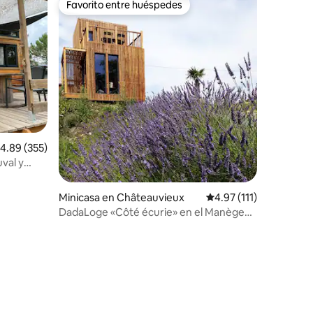
Favorito entre huéspedes
Favorito entre huéspedes
alificación promedio: 4.89 de 5; 355 evaluaciones
4.89 (355)
uval y
Minicasa en Châteauvieux
Calificación promedio:
4.97 (111)
DadaLoge «Côté écurie» en el Manège
de la Chapinière
iones