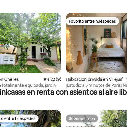
Favorito entre huéspedes
Favorito entre huéspedes
: 4.67 de 5; 9 evaluaciones
en Chelles
Calificación promedio: 4.22 de 5; 9 evaluac
4.22 (9)
Habitación privada en Villejuif
 totalmente equipada, jardín
¡Estudio a 5 minutos de París! 
nicasas en renta con asientos al aire li
a su disposición
ito entre huéspedes
Superanfitrión
ejores en Favorito entre huéspedes
Superanfitrión