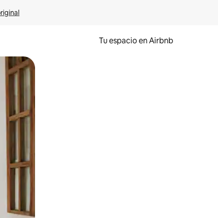
riginal
Tu espacio en Airbnb
ien tocando y deslizando la pantalla.