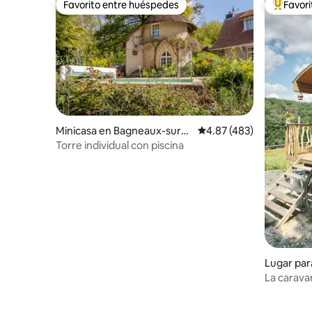
Favorito entre huéspedes
Favor
Favorito entre huéspedes
De los m
Minicasa en Bagneaux-sur-L
Calificación promedio: 
4.87 (483)
oing
Torre individual con piscina
Lugar par
isses
La carava