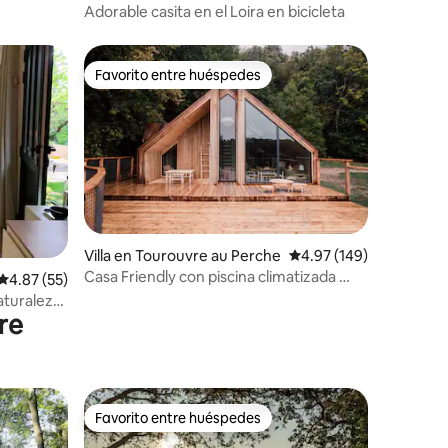
Adorable casita en el Loira en bicicleta
Favorito entre huéspedes
Favorito entre huéspedes
Villa en Tourouvre au Perche
Calificación promedio: 
4.97 (149)
Casa Friendly con piscina climatizada …
iones
Calificación promedio: 4.87 de 5; 55 evaluaciones
4.87 (55)
Naturaleza
bre
Favorito entre huéspedes
Favorito entre huéspedes