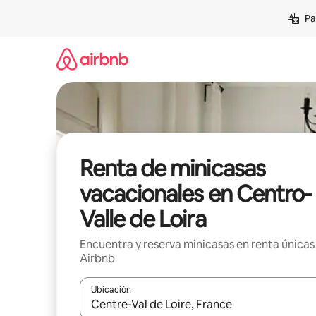
Ir
Pa
al
contenido
Renta de minicasas
vacacionales en Centro-
Valle de Loira
Encuentra y reserva minicasas en renta únicas
Airbnb
Ubicación
Cuando los resultados estén disponibles, podrás na