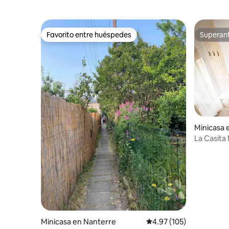
Favorito entre huéspedes
Superanf
Favorito entre huéspedes
Superanf
Minicasa 
La Casita
Minicasa en Nanterre
Calificación promedio: 
4.97 (105)