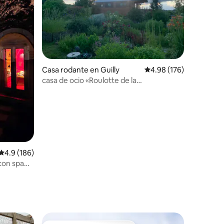
Casa rodante en Guilly
Calificación promedio: 
4.98 (176)
casa de ocio «Roulotte de la
Vernussette»
Calificación promedio: 4.9 de 5; 186 evaluaciones
4.9 (186)
con spa
iones