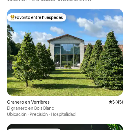
Favorito entre huéspedes
De los mejores en Favorito entre huéspedes
Granero en Verrières
Calificaci
5 (45)
El granero en Bois Blanc
Ubicación
·
Precisión
·
Hospitalidad