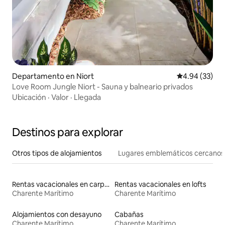
Departamento en Niort
Calificación p
4.94 (33)
Love Room Jungle Niort - Sauna y balneario privados
Ubicación
·
Valor
·
Llegada
Destinos para explorar
Otros tipos de alojamientos
Lugares emblemáticos cercanos
Rentas vacacionales en carpas
Rentas vacacionales en lofts
Charente Marítimo
Charente Marítimo
Alojamientos con desayuno
Cabañas
Charente Marítimo
Charente Marítimo