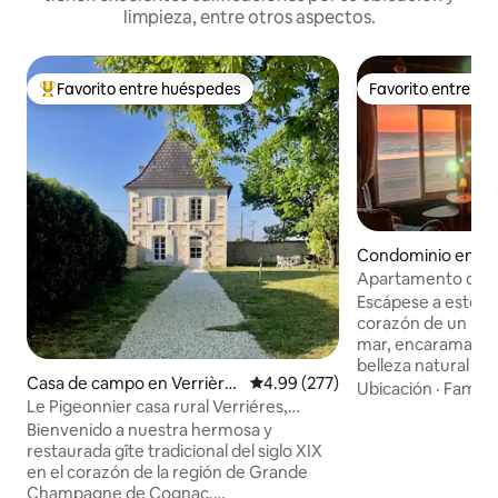
limpieza, entre otros aspectos.
Favorito entre huéspedes
Favorito entre h
De los mejores en Favorito entre huéspedes
Favorito entre h
Condominio en Me
ur-Gironde
Apartamento de pl
completas al mar y 
Escápese a este cap
corazón de un paisa
mar, encaramado e
belleza natural p
Casa de campo en Verrière
Calificación promedio: 4.99 de 5
4.99 (277)
por una pequeña d
Ubicación
·
Familia
s
Le Pigeonnier casa rural Verriéres,
pinar, este peque
Cognac
bañado por la luz,
Bienvenido a nuestra hermosa y
sensación de inme
restaurada gîte tradicional del siglo XIX
los elementos. A solo 10 minutos a pie
en el corazón de la región de Grande
del centro de la c
Champagne de Cognac.