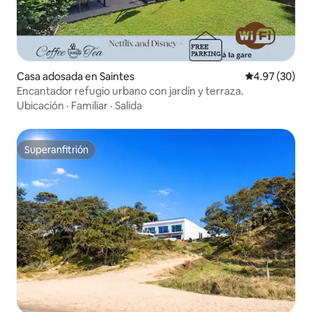
Casa adosada en Saintes
Calificación p
4.97 (30)
Encantador refugio urbano con jardín y terraza.
Ubicación
·
Familiar
·
Salida
Superanfitrión
Superanfitrión