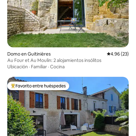
Domo en Guitinières
Calificación p
4.96 (23)
Au Four et Au Moulin: 2 alojamientos insólitos
Ubicación
·
Familiar
·
Cocina
Favorito entre huéspedes
De los mejores en Favorito entre huéspedes