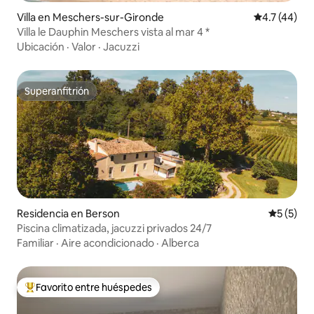
Villa en Meschers-sur-Gironde
Calificación
4.7 (44)
Villa le Dauphin Meschers vista al mar 4 *
Ubicación
·
Valor
·
Jacuzzi
Superanfitrión
Superanfitrión
Residencia en Berson
Calificac
5 (5)
Piscina climatizada, jacuzzi privados 24/7
Familiar
·
Aire acondicionado
·
Alberca
Favorito entre huéspedes
De los mejores en Favorito entre huéspedes