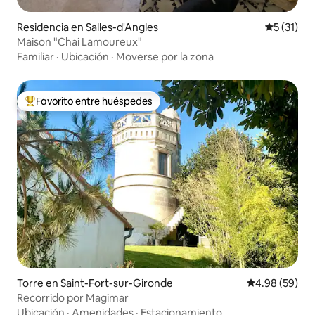
Residencia en Salles-d'Angles
Calificaci
5 (31)
Maison "Chai Lamoureux"
Familiar
·
Ubicación
·
Moverse por la zona
Favorito entre huéspedes
De los mejores en Favorito entre huéspedes
Torre en Saint-Fort-sur-Gironde
Calificación p
4.98 (59)
Recorrido por Magimar
Ubicación
·
Amenidades
·
Estacionamiento