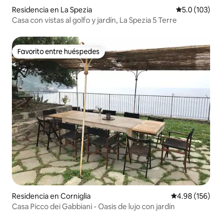
Residencia en La Spezia
Calificación 
5.0 (103)
Casa con vistas al golfo y jardín, La Spezia 5 Terre
Favorito entre huéspedes
Favorito entre huéspedes
Residencia en Corniglia
Calificación pr
4.98 (156)
Casa Picco dei Gabbiani - Oasis de lujo con jardín