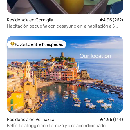
Residencia en Corniglia
Calificación pr
4.96 (262)
Habitación pequeña con desayuno en la habitación a 5
minutos de la estación
Favorito entre huéspedes
De los mejores en Favorito entre huéspedes
Residencia en Vernazza
Calificación pr
4.96 (144)
Belforte alloggio con terraza y aire acondicionado