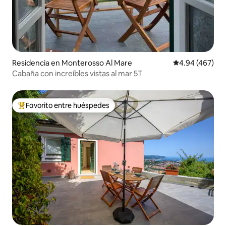
Residencia en Monterosso Al Mare
Calificación pr
4.94 (467)
Cabaña con increíbles vistas al mar 5T
Favorito entre huéspedes
De los mejores en Favorito entre huéspedes