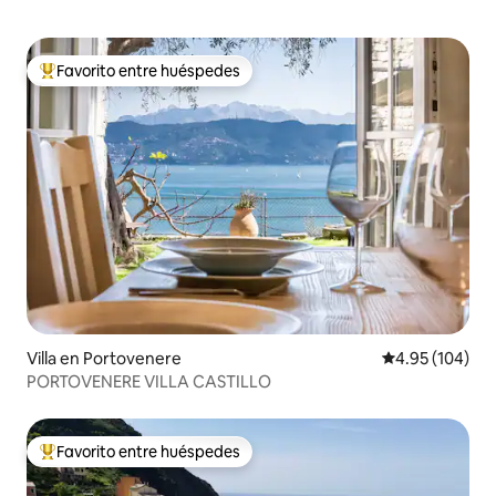
Favorito entre huéspedes
De los mejores en Favorito entre huéspedes
Villa en Portovenere
Calificación pr
4.95 (104)
PORTOVENERE VILLA CASTILLO
Favorito entre huéspedes
De los mejores en Favorito entre huéspedes