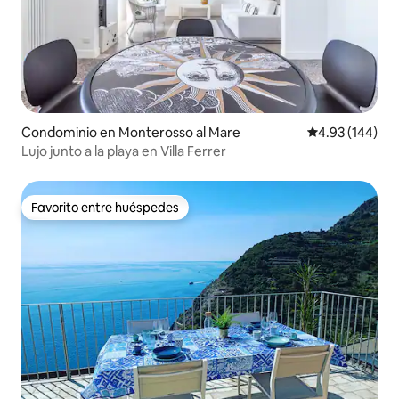
Condominio en Monterosso al Mare
Calificación pr
4.93 (144)
Lujo junto a la playa en Villa Ferrer
Favorito entre huéspedes
Favorito entre huéspedes