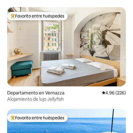
Favorito entre huéspedes
De los mejores en Favorito entre huéspedes
Departamento en Vernazza
Calificación pr
4.96 (226)
Alojamiento de lujo Jellyfish
Favorito entre huéspedes
De los mejores en Favorito entre huéspedes