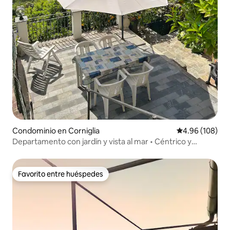
Condominio en Corniglia
Calificación pr
4.96 (108)
Departamento con jardín y vista al mar • Céntrico y
tranquilo.
Favorito entre huéspedes
Favorito entre huéspedes