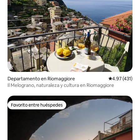
Departamento en Riomaggiore
Calificación p
4.97 (431)
Il Melograno, naturaleza y cultura en Riomaggiore
Favorito entre huéspedes
Favorito entre huéspedes