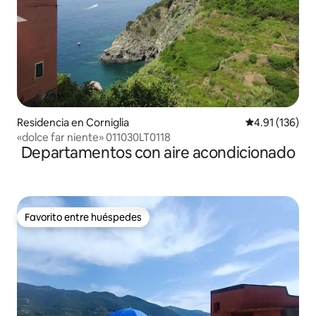
Residencia en Corniglia
Calificación p
4.91 (136)
«dolce far niente» 011030LT0118
Departamentos con aire acondicionado
Favorito entre huéspedes
Favorito entre huéspedes