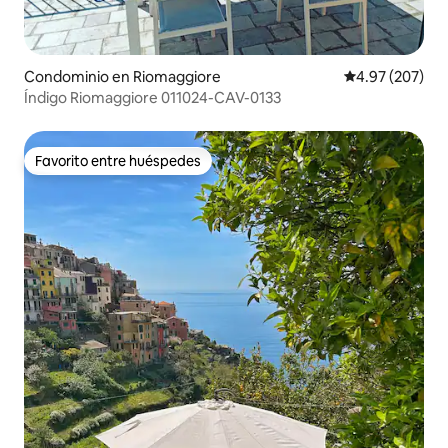
Condominio en Riomaggiore
Calificación pr
4.97 (207)
Índigo Riomaggiore 011024-CAV-0133
Favorito entre huéspedes
Favorito entre huéspedes