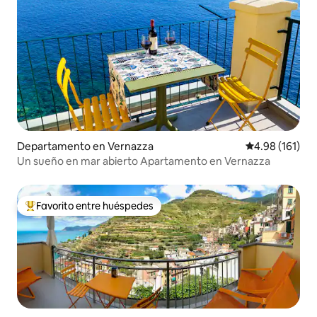
Departamento en Vernazza
Calificación p
4.98 (161)
Un sueño en mar abierto Apartamento en Vernazza
Favorito entre huéspedes
De los mejores en Favorito entre huéspedes