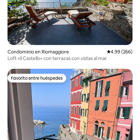
Condominio en Riomaggiore
Calificación pr
4.99 (266)
Loft «Il Castello» con terrazas con vistas al mar
Favorito entre huéspedes
Favorito entre huéspedes