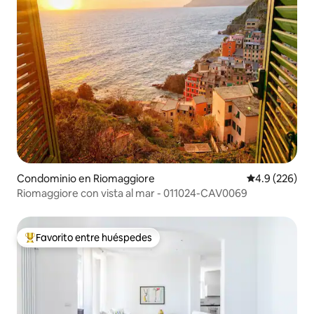
Condominio en Riomaggiore
Calificación p
4.9 (226)
Riomaggiore con vista al mar - 011024-CAV0069
Favorito entre huéspedes
De los mejores en Favorito entre huéspedes