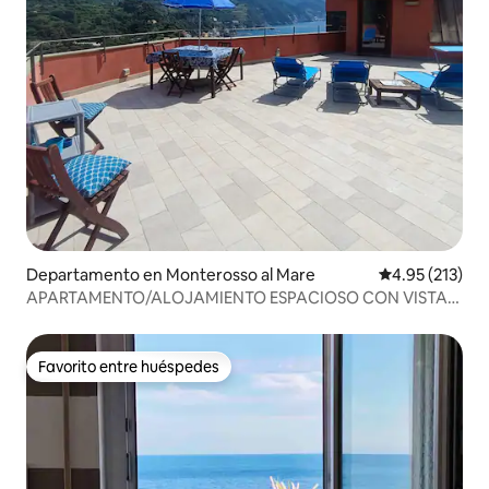
Departamento en Monterosso al Mare
Calificación p
4.95 (213)
APARTAMENTO/ALOJAMIENTO ESPACIOSO CON VISTAS
AL MAR EN MONTEROSSO
Favorito entre huéspedes
Favorito entre huéspedes