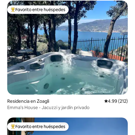
Favorito entre huéspedes
De los mejores en Favorito entre huéspedes
Residencia en Zoagli
Calificación p
4.99 (212)
Emma's House - Jacuzzi y jardín privado
Favorito entre huéspedes
De los mejores en Favorito entre huéspedes