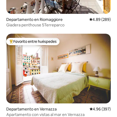
Departamento en Riomaggiore
Calificación pr
4.89 (289)
Giadera penthouse 5Terreparco
Favorito entre huéspedes
De los mejores en Favorito entre huéspedes
Departamento en Vernazza
Calificación pr
4.96 (397)
Apartamento con vistas al mar en Vernazza