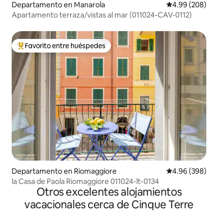
Departamento en Manarola
Calificación pr
4.99 (208)
Apartamento terraza/vistas al mar (011024-CAV-0112)
Favorito entre huéspedes
De los mejores en Favorito entre huéspedes
Departamento en Riomaggiore
Calificación pr
4.96 (398)
la Casa de Paola Riomaggiore 011024-lt-0134
Otros excelentes alojamientos
vacacionales cerca de Cinque Terre