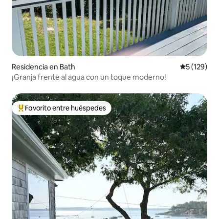
Residencia en Bath
Calificació
5 (129)
¡Granja frente al agua con un toque moderno!
Favorito entre huéspedes
De los mejores en Favorito entre huéspedes