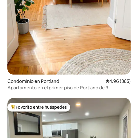
Condominio en Portland
Calificación pr
4.96 (365)
Apartamento en el primer piso de Portland de 3
dormitorios y 2 baños + estacionamiento
Favorito entre huéspedes
De los mejores en Favorito entre huéspedes