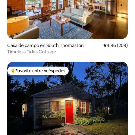
Casa de campo en South Thomaston
Calificación pr
4.96 (209)
Timeless Tides Cottage
Favorito entre huéspedes
De los mejores en Favorito entre huéspedes