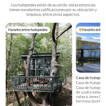
Los huéspedes están de acuerdo: estas estancias
tienen excelentes calificaciones por su ubicación y
limpieza, entre otros aspectos.
Favorito entre huéspedes
Favorito entre
Favorito entre huéspedes
De los mejores en
Casa de huéspede
h Bristol
Casa de huéspedes
costa de Maine
Casa de huéspedes
de cuatro estacion
vistas a Jones Cove
hermosa South Bris
huéspedes ofrece 