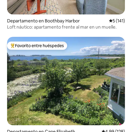
Departamento en Boothbay Harbor
Calificació
5 (141)
Loft náutico: apartamento frente al mar en un muelle.
Favorito entre huéspedes
De los mejores en Favorito entre huéspedes
Departamento en Cape Elizabeth
Calificación pr
4.99 (128)