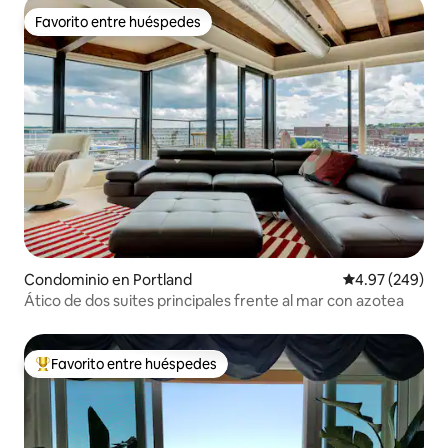
Favorito entre huéspedes
Favorito entre huéspedes
Condominio en Portland
Calificación pr
4.97 (249)
Ático de dos suites principales frente al mar con azotea
Favorito entre huéspedes
De los mejores en Favorito entre huéspedes