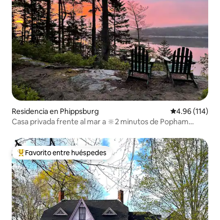
Residencia en Phippsburg
Calificación p
4.96 (114)
Casa privada frente al mar a 🔆2 minutos de Popham
✔️Hot Tub
Favorito entre huéspedes
De los mejores en Favorito entre huéspedes