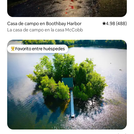
Casa de campo en Boothbay Harbor
Calificación pr
4.98 (488)
La casa de campo en la casa McCobb
Favorito entre huéspedes
De los mejores en Favorito entre huéspedes