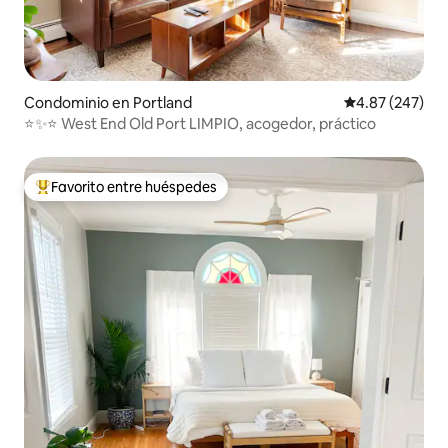
Condominio en Portland
Calificación pr
4.87 (247)
⭐️✨⭐️ West End Old Port LIMPIO, acogedor, práctico
Favorito entre huéspedes
De los mejores en Favorito entre huéspedes