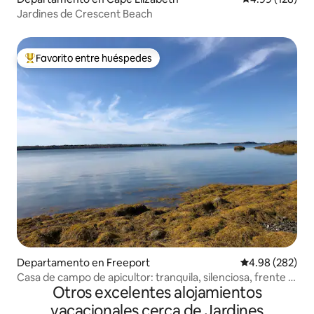
Jardines de Crescent Beach
Favorito entre huéspedes
De los mejores en Favorito entre huéspedes
Departamento en Freeport
Calificación pr
4.98 (282)
Casa de campo de apicultor: tranquila, silenciosa, frente al
Otros excelentes alojamientos
mar
vacacionales cerca de Jardines