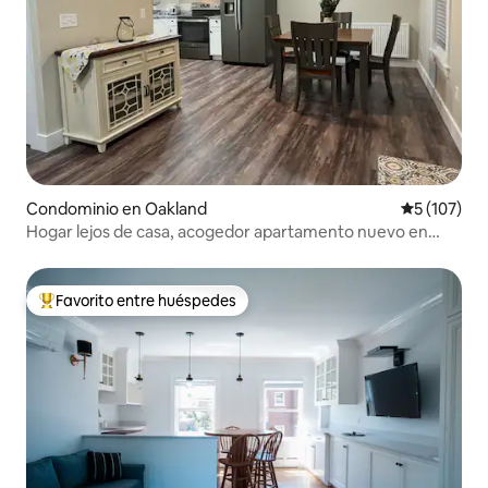
Condominio en Oakland
Calificació
5 (107)
Hogar lejos de casa, acogedor apartamento nuevo en
Oakland
Favorito entre huéspedes
De los mejores en Favorito entre huéspedes