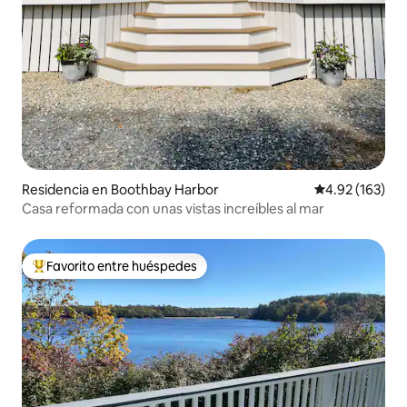
Residencia en Boothbay Harbor
Calificación p
4.92 (163)
Casa reformada con unas vistas increíbles al mar
Favorito entre huéspedes
De los mejores en Favorito entre huéspedes