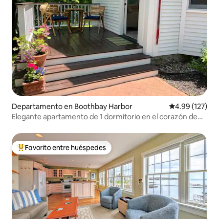
Departamento en Boothbay Harbor
Calificación p
4.99 (127)
Elegante apartamento de 1 dormitorio en el corazón de
Boothbay Harbor
Favorito entre huéspedes
De los mejores en Favorito entre huéspedes