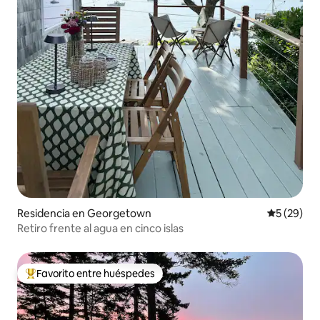
Residencia en Georgetown
Calificaci
5 (29)
Retiro frente al agua en cinco islas
Favorito entre huéspedes
De los mejores en Favorito entre huéspedes