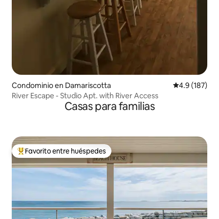
Condominio en Damariscotta
Calificación 
4.9 (187)
River Escape - Studio Apt. with River Access
Casas para familias
Favorito entre huéspedes
De los mejores en Favorito entre huéspedes