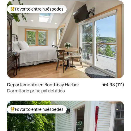
Favorito entre huéspedes
De los mejores en Favorito entre huéspedes
Departamento en Boothbay Harbor
Calificación p
4.98 (111)
Dormitorio principal del ático
Favorito entre huéspedes
De los mejores en Favorito entre huéspedes