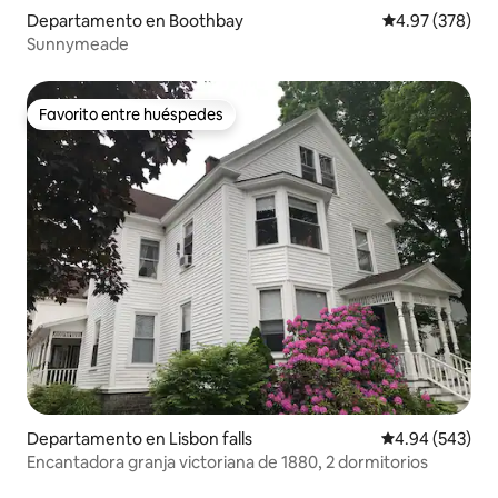
Departamento en Boothbay
Calificación pr
4.97 (378)
Sunnymeade
Favorito entre huéspedes
Favorito entre huéspedes
Departamento en Lisbon falls
Calificación pr
4.94 (543)
Encantadora granja victoriana de 1880, 2 dormitorios