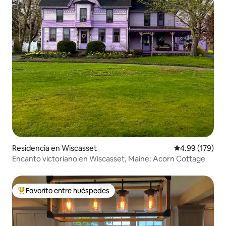
Residencia en Wiscasset
Calificación pr
4.99 (179)
Encanto victoriano en Wiscasset, Maine: Acorn Cottage
Favorito entre huéspedes
De los mejores en Favorito entre huéspedes