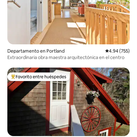
Departamento en Portland
Calificación pr
4.94 (755)
Extraordinaria obra maestra arquitectónica en el centro
Favorito entre huéspedes
De los mejores en Favorito entre huéspedes