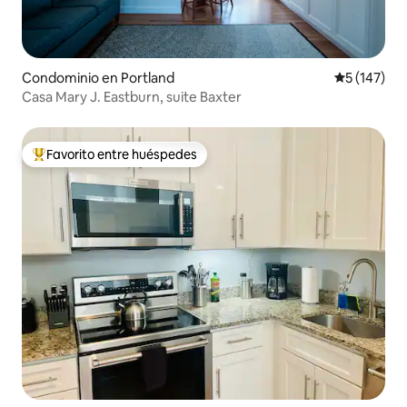
Condominio en Portland
Calificació
5 (147)
Casa Mary J. Eastburn, suite Baxter
Favorito entre huéspedes
De los mejores en Favorito entre huéspedes