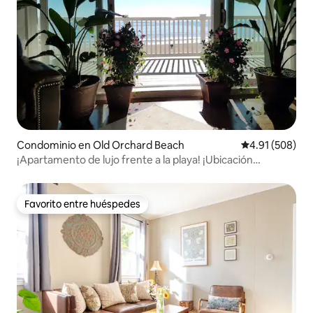
Condominio en Old Orchard Beach
Calificación pr
4.91 (508)
¡Apartamento de lujo frente a la playa! ¡Ubicación
privilegiada!
Favorito entre huéspedes
Favorito entre huéspedes