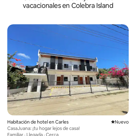
vacacionales en Colebra Island
Habitación de hotel en Carles
Nuevo aloj
Nuevo
CasaJuana: ¡tu hogar lejos de casa!
Familiar
·
Llegada
·
Cerca