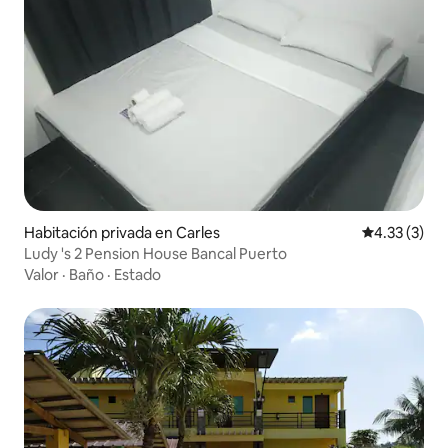
Habitación privada en Carles
Calificación
4.33 (3)
Ludy 's 2 Pension House Bancal Puerto
Valor
·
Baño
·
Estado