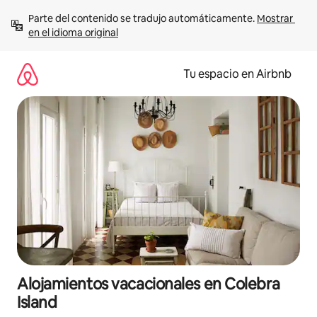
Ir
Parte del contenido se tradujo automáticamente. 
Mostrar 
al
en el idioma original
contenido
Tu espacio en Airbnb
Alojamientos vacacionales en Colebra
Island