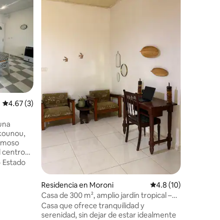
Estudio, 
largo pla
Departam
centro de
Hamramba
Embajada 
las Nacio
Valor
·
Ub
limpieza,
TV e Inte
solar) y W
deberá ha
iones
Calificación promedio: 4.67 de 5; 3 evaluaciones
4.67 (3)
cilindro d
largo pl
disponibl
una
nkounou,
famoso
el centro
l
·
Estado
e al mar,
para
Residencia en Moroni
Calificación promedi
4.8 (10)
Casa de 300 m², amplio jardín tropical –
Moroni
Casa que ofrece tranquilidad y
serenidad, sin dejar de estar idealmente