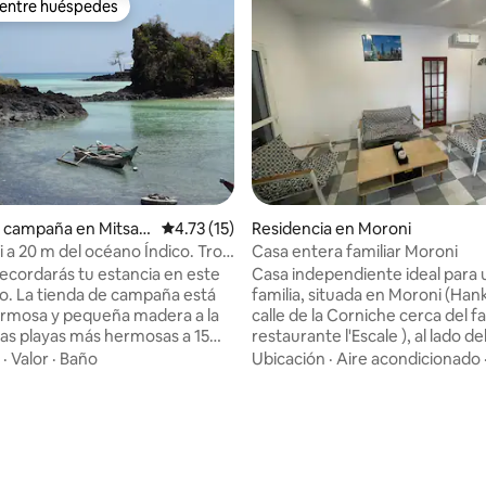
 entre huéspedes
 entre huéspedes
o: 4.8 de 5; 5 evaluaciones
 campaña en Mitsa
Calificación promedio: 4.73 de 5; 15 evaluac
4.73 (15)
Residencia en Moroni
i a 20 m del océano Índico. Trou
Casa entera familiar Moroni
ète
ecordarás tu estancia en este
Casa independiente ideal para 
co. La tienda de campaña está
familia, situada en Moroni (Ha
rmosa y pequeña madera a la
calle de la Corniche cerca del 
as playas más hermosas a 15
restaurante l'Escale ), al lado d
 pie. También puedes nadar
de imágenes médicas y frente a
·
Valor
·
Baño
Ubicación
·
Aire acondicionado
o en el Trou du Prophète o en
mercado de agricultores. Frent
ueñas playas cercanas. Camina
con terraza/jardín y bungalow 
rrecife de coral durante la
comidas al aire libre. Esta casa incluye: -
 o visita el Dos du Dragon y el
Agua CALIENTE - Cocina totalmente
 30 minutos en taxi brousse y
equipada - Wi-Fi de alta velocidad - TV de
aminando por la costa en un
pantalla plana - Aire acondicionado -