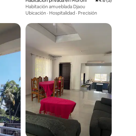
Habitación privada en Moroni
Calificación promed
4.6 (5)
Habitación amueblada Djaou
Ubicación
·
Hospitalidad
·
Precisión