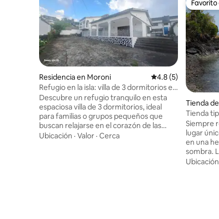
Favorito
Favorito
Residencia en Moroni
Calificación promedi
4.8 (5)
Refugio en la isla: villa de 3 dormitorios en
Comoras
Descubre un refugio tranquilo en esta
Tienda de
espaciosa villa de 3 dormitorios, ideal
miouli
Tienda tip
para familias o grupos pequeños que
du Proph
Siempre r
buscan relajarse en el corazón de las
lugar úni
Comoras. Cuenta con un diseño de
Ubicación
·
Valor
·
Cerca
en una he
planta abierta con una sala de estar
sombra. L
luminosa y espaciosa, cocina equipada y
minutos a
Ubicación
un acogedor comedor. Todas las
aquí mism
habitaciones están cuidadosamente
las 2 peq
amuebladas para mayor comodidad, lo
hasta el a
que garantiza noches de descanso.
marea baja
Ubicada a pocos minutos de playas
Lac Salé a
vírgenes y atracciones locales, esta
regresa c
serena villa combina relajación y