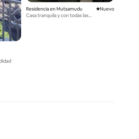
Residencia en Mutsamudu
Nuevo alojamiento
Nuevo
Casa tranquila y con todas las
comodidades
idad