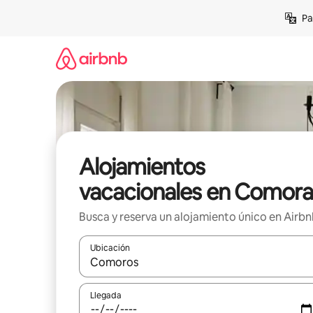
Ir
Pa
al
contenido
Alojamientos
vacacionales en Comora
Busca y reserva un alojamiento único en Airb
Ubicación
Cuando los resultados estén disponibles, podrás na
Llegada