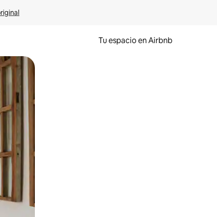
riginal
Tu espacio en Airbnb
ien tocando y deslizando la pantalla.