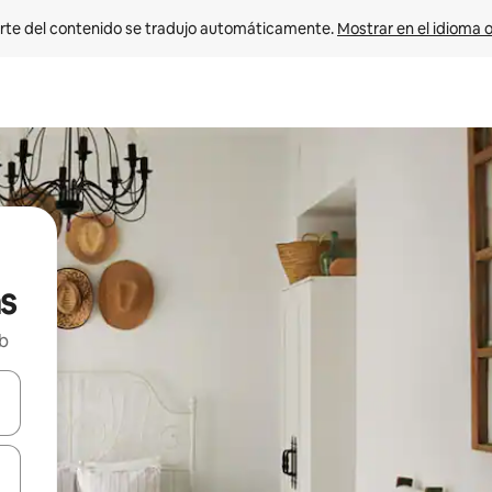
rte del contenido se tradujo automáticamente. 
Mostrar en el idioma o
s
nb
vegar usando las teclas de las flechas hacia arriba y hacia abajo, o b