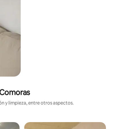
n Comoras
n y limpieza, entre otros aspectos.
Departa