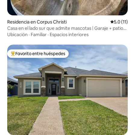
Residencia en Corpus Christi
Calificación
5.0 (11)
Casa en el lado sur que admite mascotas | Garaje + patio
vallado
Ubicación
·
Familiar
·
Espacios interiores
Favorito entre huéspedes
De los mejores en Favorito entre huéspedes