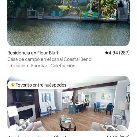
Residencia en Flour Bluff
Calificación pr
4.94 (287)
Casa de campo en el canal Coastal Bend
Ubicación
·
Familiar
·
Calefacción
Favorito entre huéspedes
De los mejores en Favorito entre huéspedes