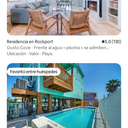
Residencia en Rockport
Calificación 
5.0 (130)
Gusto Cove - Frente al agua + piscina + se admiten
mascotas
Ubicación
·
Valor
·
Playa
Favorito entre huéspedes
Favorito entre huéspedes