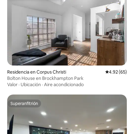
Residencia en Corpus Christi
Calificación p
4.92 (65)
Bolton House en Brockhampton Park
Valor
·
Ubicación
·
Aire acondicionado
Superanfitrión
Superanfitrión