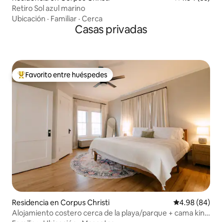
Retiro Sol azul marino
Ubicación
·
Familiar
·
Cerca
Casas privadas
Favorito entre huéspedes
De los mejores en Favorito entre huéspedes
Residencia en Corpus Christi
Calificación p
4.98 (84)
Alojamiento costero cerca de la playa/parque + cama king