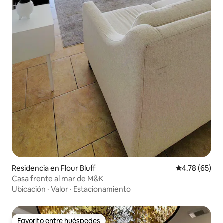
Residencia en Flour Bluff
Calificación 
4.78 (65)
Casa frente al mar de M&K
Ubicación
·
Valor
·
Estacionamiento
Favorito entre huéspedes