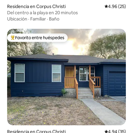
Residencia en Corpus Christi
Calificación p
4.96 (25)
Del centro a la playa en 20 minutos
Ubicación
·
Familiar
·
Baño
Favorito entre huéspedes
De los mejores en Favorito entre huéspedes
Residencia en Corpus Christi
Calificación p
4.94 (35)