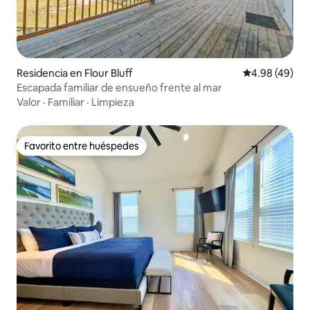
Residencia en Flour Bluff
Calificación p
4.98 (49)
Escapada familiar de ensueño frente al mar
Valor
·
Familiar
·
Limpieza
Favorito entre huéspedes
Favorito entre huéspedes