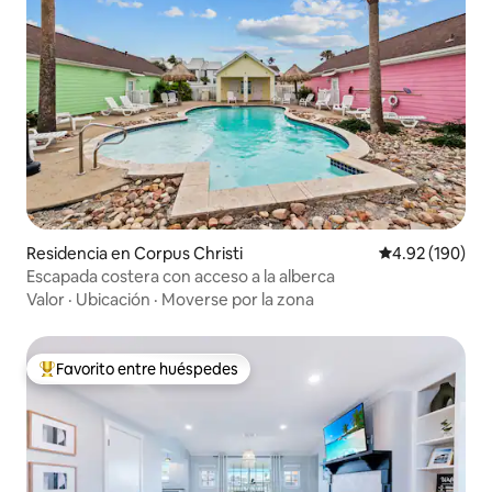
Residencia en Corpus Christi
Calificación pr
4.92 (190)
Escapada costera con acceso a la alberca
Valor
·
Ubicación
·
Moverse por la zona
Favorito entre huéspedes
De los mejores en Favorito entre huéspedes