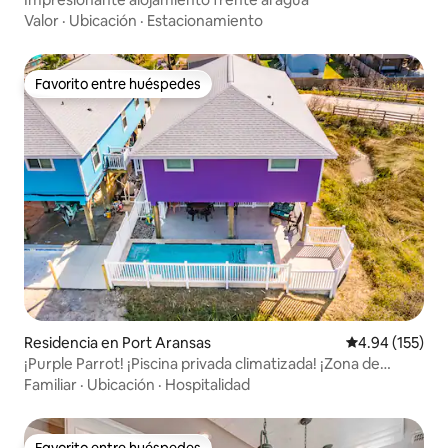
Valor
·
Ubicación
·
Estacionamiento
Favorito entre huéspedes
Favorito entre huéspedes
Residencia en Port Aransas
Calificación p
4.94 (155)
¡Purple Parrot! ¡Piscina privada climatizada! ¡Zona de
carritos!
Familiar
·
Ubicación
·
Hospitalidad
Favorito entre huéspedes