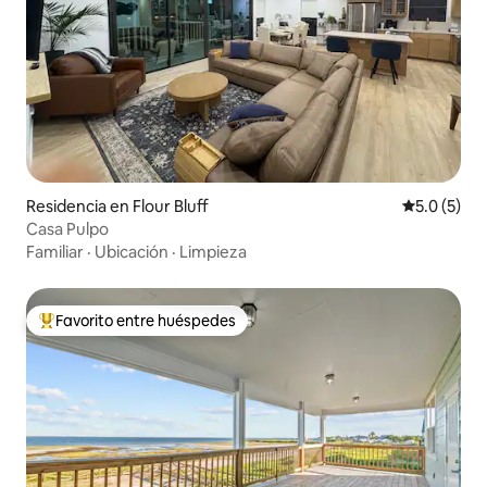
Residencia en Flour Bluff
Calificació
5.0 (5)
Casa Pulpo
Familiar
·
Ubicación
·
Limpieza
Favorito entre huéspedes
De los mejores en Favorito entre huéspedes