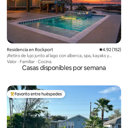
Residencia en Rockport
Calificación p
4.92 (152)
¡Retiro de lujo junto al lago con alberca, spa, kayaks y
vistas!
Valor
·
Familiar
·
Cocina
Casas disponibles por semana
Favorito entre huéspedes
De los mejores en Favorito entre huéspedes