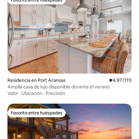
Favorito entre huéspedes
Residencia en Port Aransas
Calificación p
4.97 (111)
Amplia casa de lujo disponible durante el verano
Valor
·
Ubicación
·
Precisión
Favorito entre huéspedes
Favorito entre huéspedes