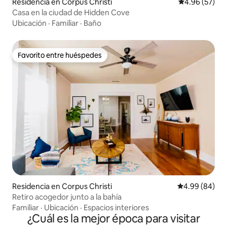
Residencia en Corpus Christi
Calificación p
4.96 (57)
Casa en la ciudad de Hidden Cove
Ubicación
·
Familiar
·
Baño
Favorito entre huéspedes
Favorito entre huéspedes
Residencia en Corpus Christi
Calificación p
4.99 (84)
Retiro acogedor junto a la bahía
Familiar
·
Ubicación
·
Espacios interiores
¿Cuál es la mejor época para visitar