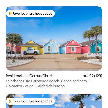
Favorito entre huéspedes
De los mejores en Favorito entre huéspedes
Residencia en Corpus Christi
Calificación p
4.92 (129)
La cabaña Blue Barracuda Beach. Capacidad para 6
personas con piscina.
Ubicación
·
Valor
·
Calidad del sueño
Favorito entre huéspedes
De los mejores en Favorito entre huéspedes