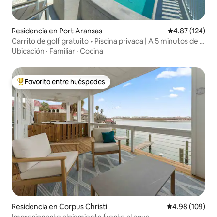
Residencia en Port Aransas
Calificación p
4.87 (124)
Carrito de golf gratuito • Piscina privada | A 5 minutos de la
playa
Ubicación
·
Familiar
·
Cocina
Favorito entre huéspedes
De los mejores en Favorito entre huéspedes
Residencia en Corpus Christi
Calificación pr
4.98 (109)
Impresionante alojamiento frente al agua