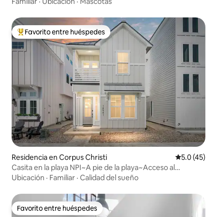
y barra de café
Familiar
·
Ubicación
·
Mascotas
Favorito entre huéspedes
De los mejores en Favorito entre huéspedes
Residencia en Corpus Christi
Calificación
5.0 (45)
Casita en la playa NPI~A pie de la playa~Acceso al
canal~Piscina
Ubicación
·
Familiar
·
Calidad del sueño
Favorito entre huéspedes
Favorito entre huéspedes