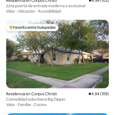
Residencia en Corpus Christi
Calificación pr
4.99 (102)
¡Una puerta de entrada moderna y exclusiva!
Valor
·
Ubicación
·
Accesibilidad
Favorito entre huéspedes
De los mejores en Favorito entre huéspedes
Residencia en Corpus Christi
Calificación pr
4.94 (109)
Comodidad suburbana Big Dipper
Valor
·
Familiar
·
Cocina