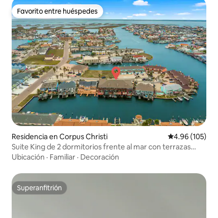
Favorito entre huéspedes
Favorito entre huéspedes
Residencia en Corpus Christi
Calificación pr
4.96 (105)
Suite King de 2 dormitorios frente al mar con terrazas
privadas/kayaks
Ubicación
·
Familiar
·
Decoración
Superanfitrión
Superanfitrión