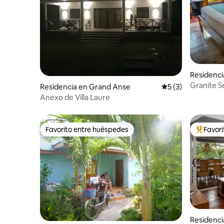
Residenci
Granite S
Residencia en Grand Anse
Calificación prome
5 (3)
vacacion
Anexo de Villa Laure
Favorito entre huéspedes
Favor
Favorito entre huéspedes
De los m
Residenci