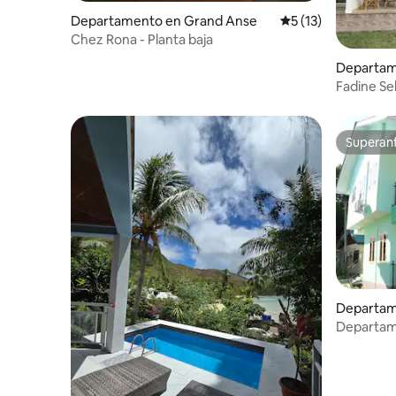
Departamento en Grand Anse
Calificación promed
5 (13)
Chez Rona - Planta baja
Departam
Fadine Se
Superanf
Superanf
Departam
e Praslin
Departam
huésped