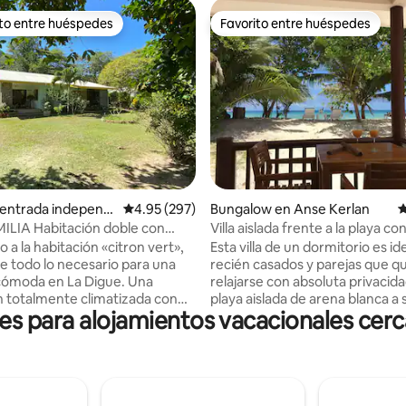
ito entre huéspedes
Favorito entre huéspedes
ejores en Favorito entre huéspedes
Favorito entre huéspedes
 4.91 de 5; 22 evaluaciones
 entrada independi
Calificación promedio: 4.95 de 5; 297 evaluac
4.95 (297)
Bungalow en Anse Kerlan
C
a Digue
ón doble con
Villa aislada frente a la playa co
a
wifi GRATUITO
 a la habitación «citron vert»,
Esta villa de un dormitorio es id
e todo lo necesario para una
recién casados y parejas que q
cómoda en La Digue. Una
relajarse con absoluta privacid
n totalmente climatizada con
playa aislada de arena blanca a 
s para alojamientos vacacionales cerc
ado, una pequeña cocina
pasos de la terraza. La villa est
 terraza, rodeada de un
por dos de las playas más bonit
jardín. El apartamento es
Seychelles, la playa de Anse G
ente privado y tiene entrada
Anse Lazio. Muy cerca de tiend
restaurantes, tiendas de comid
 la isla, a 200 metros del
llevar y el aeropuerto. La isla de