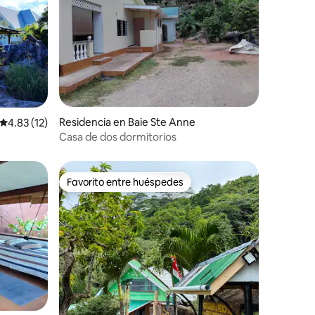
iones
Residencia en Baie Ste Anne
Calificación promedio: 4.83 de 5; 12 evaluaciones
4.83 (12)
Casa de dos dormitorios
Favorito entre huéspedes
Favorito entre huéspedes
iones