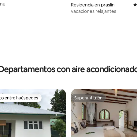
anu
4.85 de 5; 271 evaluaciones
Residencia en praslin
C
vacaciones relajantes
Departamentos con aire acondicionad
ito entre huéspedes
Superanfitrión
ejores en Favorito entre huéspedes
Superanfitrión