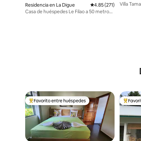
Villa Tam
Residencia en La Digue
Calificación promedio: 
4.85 (271)
Casa de huéspedes Le Filao a 50 metros
de la playa
Favorito entre huéspedes
Favor
De los mejores en Favorito entre huéspedes
De los m