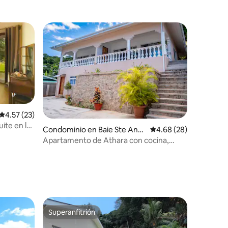
Des Alizes
Calificación promedio: 4.57 de 5; 23 evaluaciones
4.57 (23)
ite en la
iones
Condominio en Baie Ste Ann
Calificación promedio:
4.68 (28)
e
Apartamento de Athara con cocina,
habitación 1
Superanfitrión
Superanfitrión