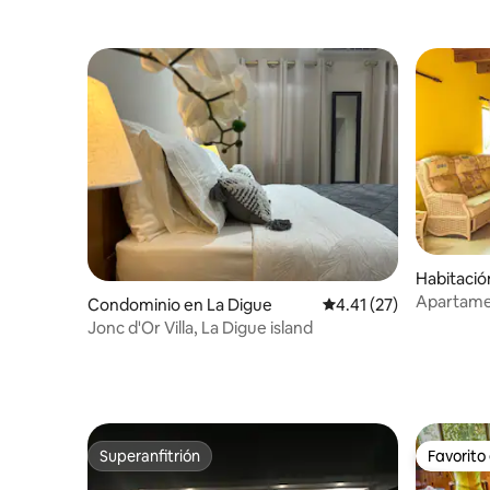
habitació
con vistas al mar
Habitació
e
Apartamen
Condominio en La Digue
Calificación promedio:
4.41 (27)
Jonc d'Or Villa, La Digue island
Superanfitrión
Favorito
Superanfitrión
Favorito