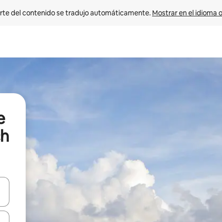
rte del contenido se tradujo automáticamente. 
Mostrar en el idioma o
e
ch
vegar usando las teclas de las flechas hacia arriba y hacia abajo, o b