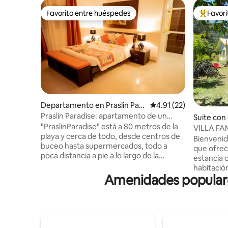
Favorito entre huéspedes
Favor
Favorito entre huéspedes
De los m
Departamento en Praslin Para
Calificación promedio:
4.91 (22)
dise
Praslin Paradise: apartamento de un
Suite con
dormitorio - Cote d'Or
"PraslinParadise" está a 80 metros de la
ente en L
VILLA FAMILIA Habitaci
playa y cerca de todo, desde centros de
baño Lim
Bienvenido
buceo hasta supermercados, todo a
que ofrec
poca distancia a pie a lo largo de la
estancia 
pasarela principal de Cote Dor. Esta
habitació
habitación tiene ventilador en la sala de
Amenidades populare
baño priv
estar y aire acondicionado en el
privada y
dormitorio con baño privado para todas
tranquilo 
las habitaciones. ¡Hay un balcón privado
completam
donde puedes fumar o disfrutar de la
propia. Villa Familia se encuentra en el
compañía! La cocina está equipada con
corazón de