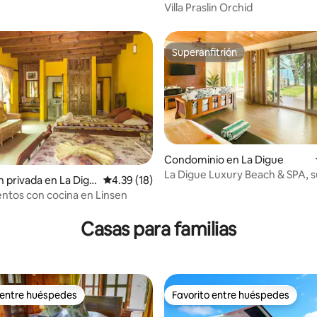
n 2
Villa Praslin Orchid
Superanfitrión
Superanfitrión
Condominio en La Digue
La Digue Luxury Beach & SPA, su
n privada en La Digu
Calificación promedio: 4.39 de 5; 18 evaluac
4.39 (18)
playa
tos con cocina en Linsen
 4.41 de 5; 27 evaluaciones
Casas para familias
 entre huéspedes
Favorito entre huéspedes
 entre huéspedes
Favorito entre huéspedes