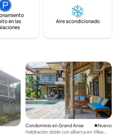
equipada con lavadora.
del
he y está
ionamiento
ras islas
ito en las
Aire acondicionado
alaciones
iones
Condominio en Grand Anse
Nuevo alojamiento
Nuevo
Habitación doble con alberca en Villas