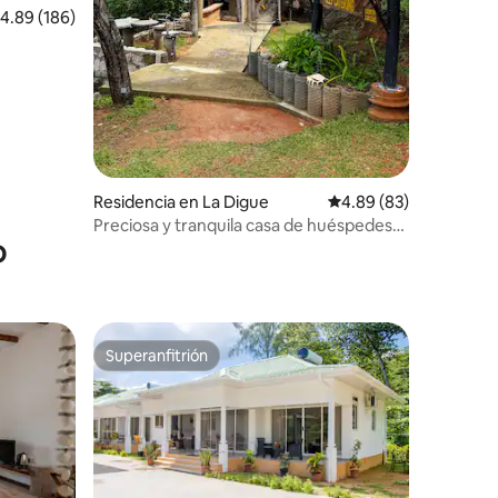
alificación promedio: 4.89 de 5; 186 evaluaciones
4.89 (186)
Residencia en La Digue
Calificación promedio:
4.89 (83)
Preciosa y tranquila casa de huéspedes
o
(vistas al mar)
Superanfitrión
Superanfitrión