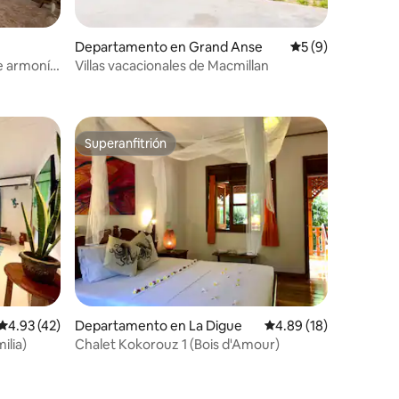
Departamento en Grand Anse
Calificación prom
5 (9)
e armonía
Villas vacacionales de Macmillan
iones
Superanfitrión
re huéspedes
Superanfitrión
iones
Calificación promedio: 4.93 de 5; 42 evaluaciones
4.93 (42)
Departamento en La Digue
Calificación promedio:
4.89 (18)
ilia)
Chalet Kokorouz 1 (Bois d'Amour)