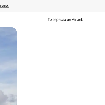
riginal
Tu espacio en Airbnb
ien tocando y deslizando la pantalla.