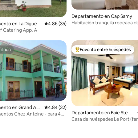
io: 5 de 5; 13 evaluaciones
Departamento en Cap Samy
Habitación tranquila rodeada d
ento en La Digue
Calificación promedio: 4.86 de 5; 35 evaluac
4.86 (35)
tropical
lf Catering App. A
itrión
Favorito entre huéspedes
itrión
De los mejores en Favorito ent
ento en Grand Ans
Calificación promedio: 4.84 de 5; 32 evaluac
4.84 (32)
Departamento en Baie Ste A
entos Chez Antoine - para 4
nne
Casa de huéspedes Le Port (fam
es