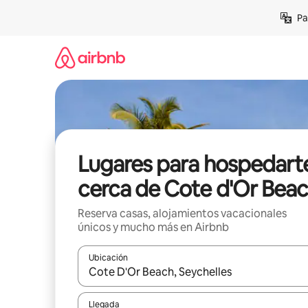
Ir
Pa
al
contenido
Lugares para hospedart
cerca de Cote d'Or Bea
Reserva casas, alojamientos vacacionales
únicos y mucho más en Airbnb
Ubicación
Cuando los resultados estén disponibles, podrás na
Llegada