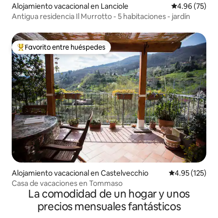
Alojamiento vacacional en Lanciole
Calificación p
4.96 (75)
Antigua residencia Il Murrotto - 5 habitaciones - jardín
Favorito entre huéspedes
De los mejores en Favorito entre huéspedes
Alojamiento vacacional en Castelvecchio
Calificación p
4.95 (125)
Casa de vacaciones en Tommaso
La comodidad de un hogar y unos
precios mensuales fantásticos