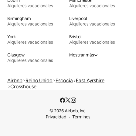
Dublín
Mánchester
Alquileres vacacionales
Alquileres vacacionales
Birmingham
Liverpool
Alquileres vacacionales
Alquileres vacacionales
York
Bristol
Alquileres vacacionales
Alquileres vacacionales
Glasgow
Mostrar más
Alquileres vacacionales
Airbnb
Reino Unido
Escocia
East Ayrshire
Crosshouse
© 2026 Airbnb, Inc.
Privacidad
Términos