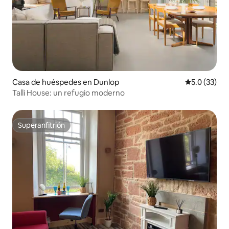
Casa de huéspedes en Dunlop
Calificación
5.0 (33)
Talli House: un refugio moderno
Superanfitrión
Superanfitrión