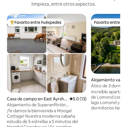
limpieza, entre otros aspectos.
Favorito entre huéspedes
Favorito entre h
De los mejores en Favorito entre huéspedes
Favorito entre h
Alojamiento vacac
rgyll and Bute Cou
Ático de 3 dormito
espectaculares en 
Increíble apartamen
de Lomond con vis
Casa de campo en East Ayrshir
Calificación promedio: 5.0 de 
5.0 (13)
lago Lomond y Ben Lom
e Council
Alojamiento de Superanfitrión
dormitorios tiene
n.º Crosshouse Hospital Wifi rápido
¡Te damos la bienvenida a Moogal
duchas modernas, 
Cottage! Nuestra moderna cabaña
colchones, sábana
estudio de 5 estrellas a 5 minutos del
de alta gama y vist
Hospital Crosshouse | Se aceptan