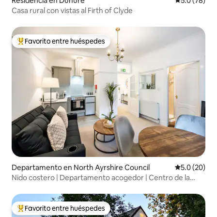
Residencia en Dunure
Calificación
5.0 (78)
Casa rural con vistas al Firth of Clyde
Favorito entre huéspedes
De los mejores en Favorito entre huéspedes
Departamento en North Ayrshire Council
Calificación
5.0 (20)
Nido costero | Departamento acogedor | Centro de la
ciudad cerca de la playa
Favorito entre huéspedes
De los mejores en Favorito entre huéspedes