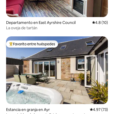
Departamento en East Ayrshire Council
Calificación
4.8 (10)
La oveja de tartán
Favorito entre huéspedes
De los mejores en Favorito entre huéspedes
Estancia en granja en Ayr
Calificación 
4.97 (73)