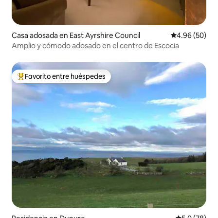
Casa adosada en East Ayrshire Council
Calificación p
4.96 (50)
Amplio y cómodo adosado en el centro de Escocia
Favorito entre huéspedes
De los mejores en Favorito entre huéspedes